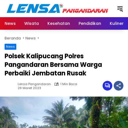
Langsung
ke
konten
News
Wisata
Kesehatan
Pendidikan
Kuliner
Beranda
News
News
Polsek Kalipucang Polres
Pangandaran Bersama Warga
Perbaiki Jembatan Rusak
Lensa Pangandaran
1 Min Baca
29 Maret 2023