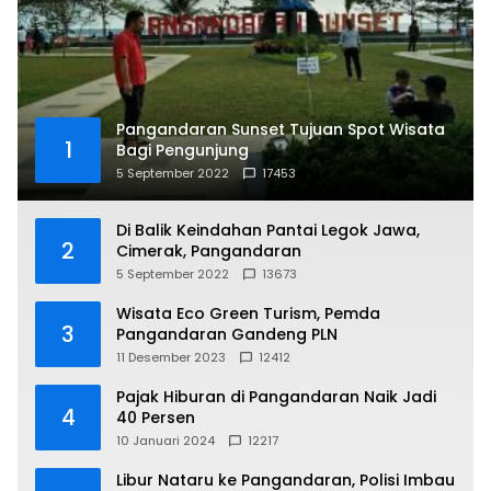
Pangandaran Sunset Tujuan Spot Wisata
1
Bagi Pengunjung
5 September 2022
17453
Di Balik Keindahan Pantai Legok Jawa,
2
Cimerak, Pangandaran
5 September 2022
13673
Wisata Eco Green Turism, Pemda
3
Pangandaran Gandeng PLN
11 Desember 2023
12412
Pajak Hiburan di Pangandaran Naik Jadi
4
40 Persen
10 Januari 2024
12217
Libur Nataru ke Pangandaran, Polisi Imbau