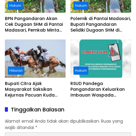
Hukum
Hukum
BPN Pangandaran Akan
Polemik di Pantai Madasari,
Cek Dugaan SHM di Pantai
Bupati Pangandaran
Madasari, Pemkab Minta
Selidiki Dugaan SHM di
Usut Asal-usul Sertifikat
Kawasan Sempadan
Pantai
Hiburan
Hukum
Bupati Citra Ajak
RSUD Pandega
Masyarakat Saksikan
Pangandaran Keluarkan
Kejurnas Pacuan Kuda
Imbauan Waspada
Indonesia Derby 2026 di
Penipuan
Legokjawa
Tinggalkan Balasan
Alamat email Anda tidak akan dipublikasikan.
Ruas yang
wajib ditandai
*