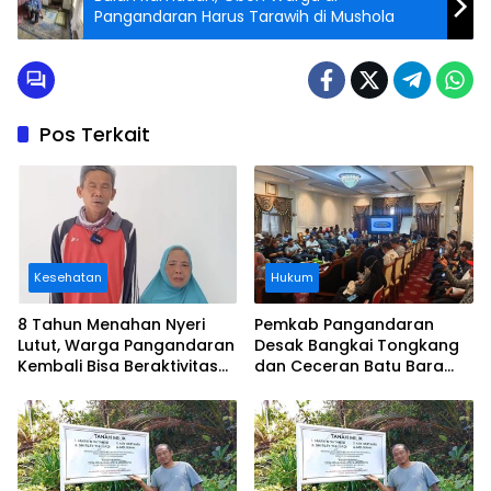
Pangandaran Harus Tarawih di Mushola
Pos Terkait
Kesehatan
Hukum
8 Tahun Menahan Nyeri
Pemkab Pangandaran
Lutut, Warga Pangandaran
Desak Bangkai Tongkang
Kembali Bisa Beraktivitas
dan Ceceran Batu Bara
Usai Operasi Gratis
Segera Diangkat, Soroti
Ditanggung BPJS
Buruknya Koordinasi
Perusahaan