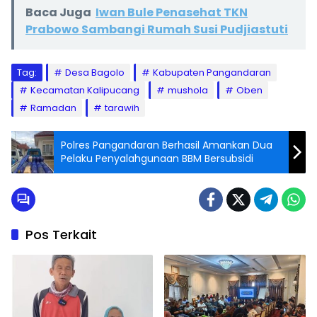
Baca Juga
Iwan Bule Penasehat TKN
Prabowo Sambangi Rumah Susi Pudjiastuti
Tag:
Desa Bagolo
Kabupaten Pangandaran
Kecamatan Kalipucang
mushola
Oben
Ramadan
tarawih
Polres Pangandaran Berhasil Amankan Dua
Pelaku Penyalahgunaan BBM Bersubsidi
Pos Terkait