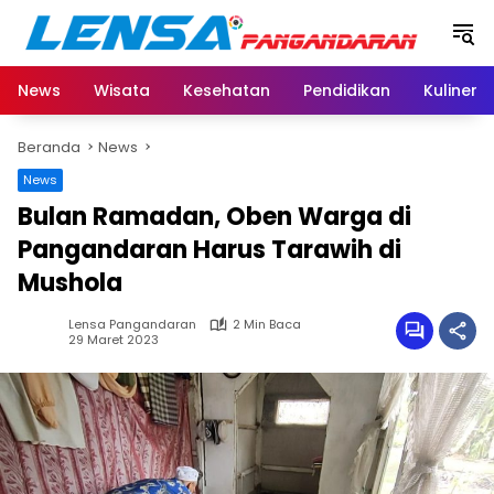
Langsung
ke
konten
News
Wisata
Kesehatan
Pendidikan
Kuliner
Beranda
News
News
Bulan Ramadan, Oben Warga di
Pangandaran Harus Tarawih di
Mushola
Lensa Pangandaran
2 Min Baca
29 Maret 2023