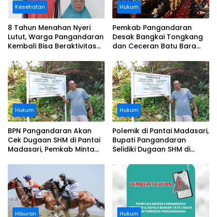
Kesehatan
Hukum
8 Tahun Menahan Nyeri
Pemkab Pangandaran
Lutut, Warga Pangandaran
Desak Bangkai Tongkang
Kembali Bisa Beraktivitas
dan Ceceran Batu Bara
Usai Operasi Gratis
Segera Diangkat, Soroti
Ditanggung BPJS
Buruknya Koordinasi
Perusahaan
Hukum
Hukum
BPN Pangandaran Akan
Polemik di Pantai Madasari,
Cek Dugaan SHM di Pantai
Bupati Pangandaran
Madasari, Pemkab Minta
Selidiki Dugaan SHM di
Usut Asal-usul Sertifikat
Kawasan Sempadan
Pantai
Hiburan
Hukum