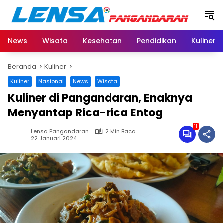
Langsung
ke
konten
News
Wisata
Kesehatan
Pendidikan
Kuliner
Beranda
Kuliner
Kuliner
Nasional
News
Wisata
Kuliner di Pangandaran, Enaknya
Menyantap Rica-rica Entog
11
Lensa Pangandaran
2 Min Baca
22 Januari 2024