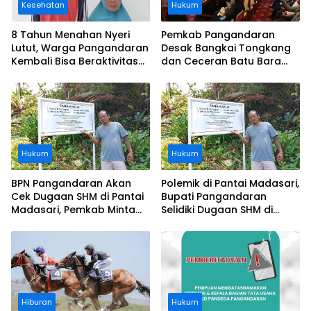
Kesehatan
Hukum
8 Tahun Menahan Nyeri
Pemkab Pangandaran
Lutut, Warga Pangandaran
Desak Bangkai Tongkang
Kembali Bisa Beraktivitas
dan Ceceran Batu Bara
Usai Operasi Gratis
Segera Diangkat, Soroti
Ditanggung BPJS
Buruknya Koordinasi
Perusahaan
Hukum
Hukum
BPN Pangandaran Akan
Polemik di Pantai Madasari,
Cek Dugaan SHM di Pantai
Bupati Pangandaran
Madasari, Pemkab Minta
Selidiki Dugaan SHM di
Usut Asal-usul Sertifikat
Kawasan Sempadan
Pantai
Hiburan
Hukum