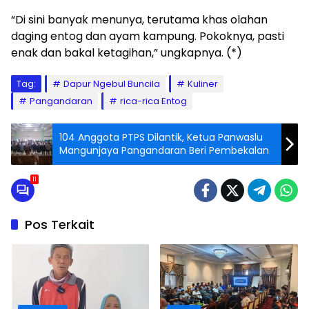
“Di sini banyak menunya, terutama khas olahan
daging entog dan ayam kampung. Pokoknya, pasti
enak dan bakal ketagihan,” ungkapnya. (*)
Tag:
Dapur Ngebul Buncila
Kuliner
Pangandaran
rica-rica Entog
104 Anggota PTPS Dilantik, Ketua Panwaslu
Mangunjaya Pangandaran Beri Pembekalan
11
Pos Terkait