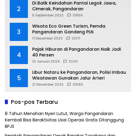
Di Balik Keindahan Pantai Legok Jawa,
2
Cimerak, Pangandaran
5 September 2022
13659
Wisata Eco Green Turism, Pemda
3
Pangandaran Gandeng PLN
11 Desember 2023
12371
Pajak Hiburan di Pangandaran Naik Jadi
4
40 Persen
10 Januari 2024
12210
Libur Nataru ke Pangandaran, Polisi Imbau
5
Wisatawan Gunakan Jalur Arteri
21 Desember 2023
10680
Pos-pos Terbaru
8 Tahun Menahan Nyeri Lutut, Warga Pangandaran
Kembali Bisa Beraktivitas Usai Operasi Gratis Ditanggung
BPJS
Pemkab Pangandaran Desak Bangkai Tongkang dan