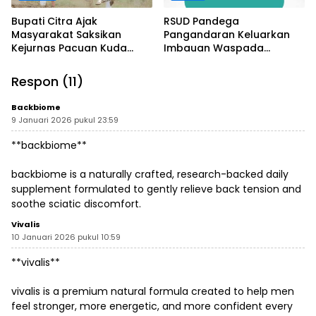
Bupati Citra Ajak
RSUD Pandega
Masyarakat Saksikan
Pangandaran Keluarkan
Kejurnas Pacuan Kuda
Imbauan Waspada
Indonesia Derby 2026 di
Penipuan
Legokjawa
Respon (11)
Backbiome
9 Januari 2026 pukul 23:59
**backbiome**
backbiome is a naturally crafted, research-backed daily
supplement formulated to gently relieve back tension and
soothe sciatic discomfort.
Vivalis
10 Januari 2026 pukul 10:59
**vivalis**
vivalis is a premium natural formula created to help men
feel stronger, more energetic, and more confident every