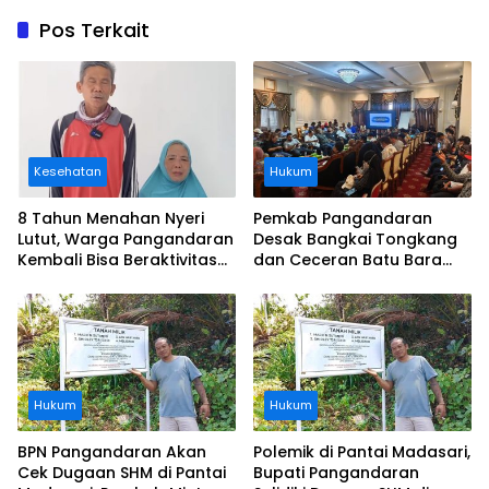
Pos Terkait
Kesehatan
Hukum
8 Tahun Menahan Nyeri
Pemkab Pangandaran
Lutut, Warga Pangandaran
Desak Bangkai Tongkang
Kembali Bisa Beraktivitas
dan Ceceran Batu Bara
Usai Operasi Gratis
Segera Diangkat, Soroti
Ditanggung BPJS
Buruknya Koordinasi
Perusahaan
Hukum
Hukum
BPN Pangandaran Akan
Polemik di Pantai Madasari,
Cek Dugaan SHM di Pantai
Bupati Pangandaran