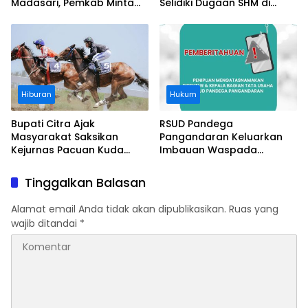
Madasari, Pemkab Minta
Selidiki Dugaan SHM di
Usut Asal-usul Sertifikat
Kawasan Sempadan
Pantai
Hiburan
Hukum
Bupati Citra Ajak
RSUD Pandega
Masyarakat Saksikan
Pangandaran Keluarkan
Kejurnas Pacuan Kuda
Imbauan Waspada
Indonesia Derby 2026 di
Penipuan
Legokjawa
Tinggalkan Balasan
Alamat email Anda tidak akan dipublikasikan.
Ruas yang
wajib ditandai
*