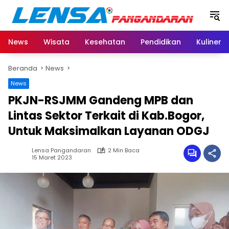
Langsung
ke
konten
News
Wisata
Kesehatan
Pendidikan
Kuliner
Beranda
News
News
PKJN-RSJMM Gandeng MPB dan
Lintas Sektor Terkait di Kab.Bogor,
Untuk Maksimalkan Layanan ODGJ
Lensa Pangandaran
2 Min Baca
15 Maret 2023