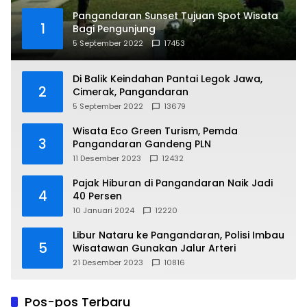
Pangandaran Sunset Tujuan Spot Wisata
1
Bagi Pengunjung
5 September 2022
17453
Di Balik Keindahan Pantai Legok Jawa,
2
Cimerak, Pangandaran
5 September 2022
13679
Wisata Eco Green Turism, Pemda
3
Pangandaran Gandeng PLN
11 Desember 2023
12432
Pajak Hiburan di Pangandaran Naik Jadi
4
40 Persen
10 Januari 2024
12220
Libur Nataru ke Pangandaran, Polisi Imbau
5
Wisatawan Gunakan Jalur Arteri
21 Desember 2023
10816
Pos-pos Terbaru