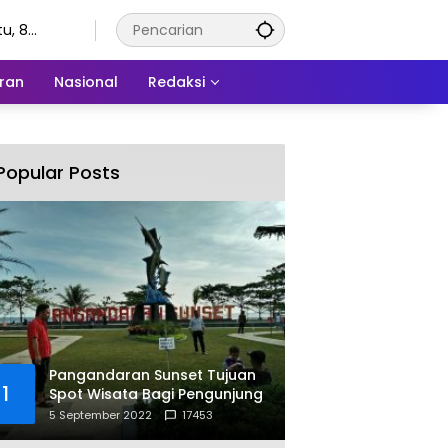
u, 8
stus 2026
ran
Nasional
Redaksi
Popular Posts
Pangandaran Sunset Tujuan
1
Spot Wisata Bagi Pengunjung
5 September 2022
17453