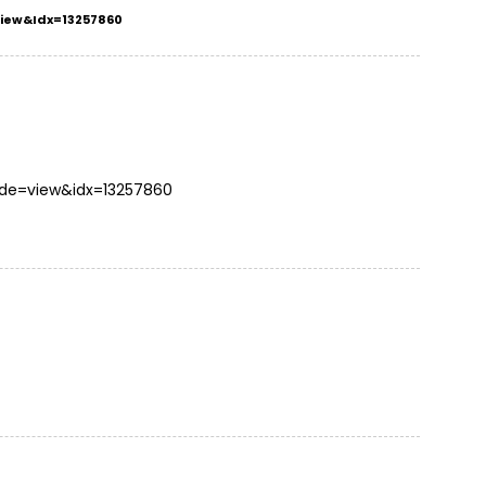
view&idx=13257860
ode=view&idx=13257860