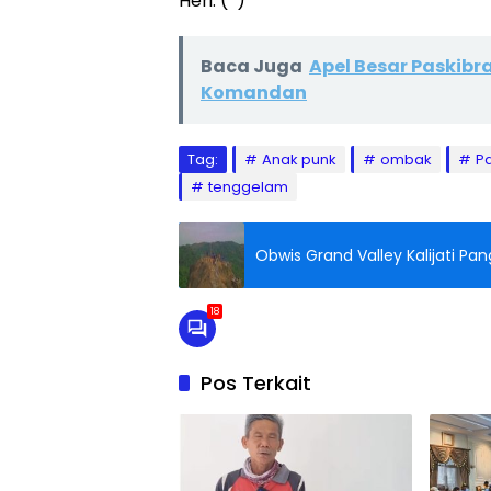
Heri. (*)
Baca Juga
Apel Besar Paskibr
Komandan
Tag:
Anak punk
ombak
P
tenggelam
Obwis Grand Valley Kalijati P
18
Pos Terkait