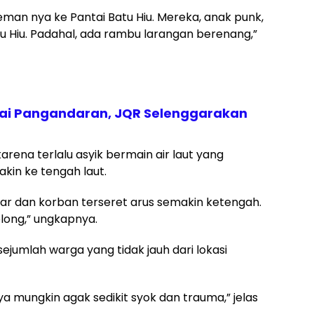
eman nya ke Pantai Batu Hiu. Mereka, anak punk,
tu Hiu. Padahal, ada rambu larangan berenang,”
ntai Pangandaran, JQR Selenggarakan
rena terlalu asyik bermain air laut yang
kin ke tengah laut.
sar dan korban terseret arus semakin ketengah.
olong,” ungkapnya.
ejumlah warga yang tidak jauh dari lokasi
a mungkin agak sedikit syok dan trauma,” jelas