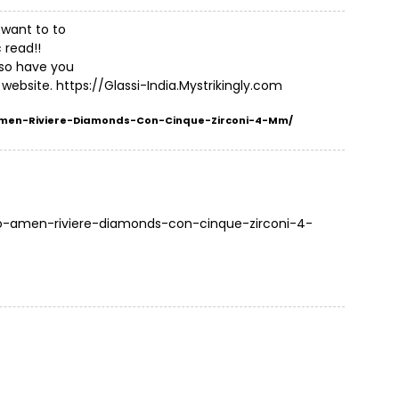
I want to to
 read!!
also have you
 website.
https://Glassi-India.Mystrikingly.com
lo-Amen-Riviere-Diamonds-Con-Cinque-Zirconi-4-Mm/
nello-amen-riviere-diamonds-con-cinque-zirconi-4-