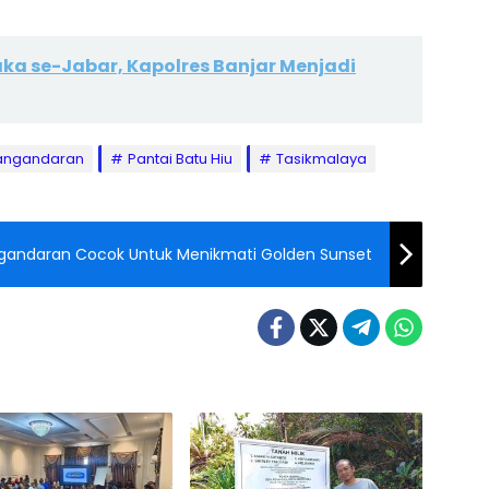
aka se-Jabar, Kapolres Banjar Menjadi
angandaran
Pantai Batu Hiu
Tasikmalaya
angandaran Cocok Untuk Menikmati Golden Sunset