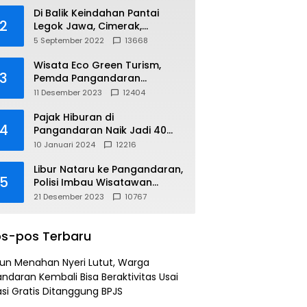
Di Balik Keindahan Pantai
2
Legok Jawa, Cimerak,
Pangandaran
5 September 2022
13668
Wisata Eco Green Turism,
3
Pemda Pangandaran
Gandeng PLN
11 Desember 2023
12404
Pajak Hiburan di
4
Pangandaran Naik Jadi 40
Persen
10 Januari 2024
12216
Libur Nataru ke Pangandaran,
5
Polisi Imbau Wisatawan
Gunakan Jalur Arteri
21 Desember 2023
10767
s-pos Terbaru
un Menahan Nyeri Lutut, Warga
ndaran Kembali Bisa Beraktivitas Usai
si Gratis Ditanggung BPJS