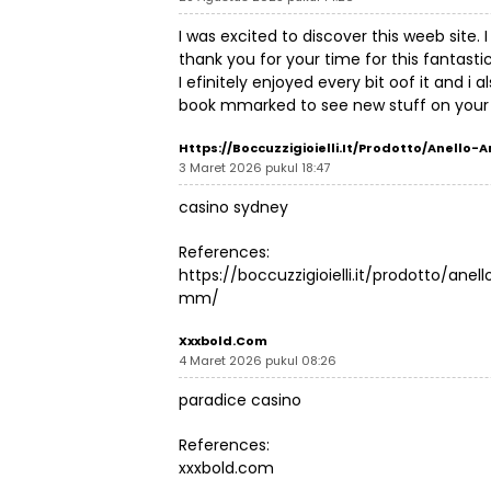
I was excited to discover this weeb site. 
thank you for your time for this fantastic
I efinitely enjoyed every bit oof it and i 
book mmarked to see new stuff on your
Https://boccuzzigioielli.it/prodotto/anel
3 Maret 2026 pukul 18:47
casino sydney
References:
https://boccuzzigioielli.it/prodotto/a
mm/
Xxxbold.com
4 Maret 2026 pukul 08:26
paradice casino
References:
xxxbold.com