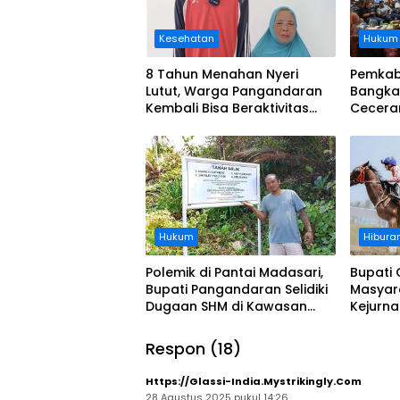
Kesehatan
Hukum
8 Tahun Menahan Nyeri
Pemkab
Lutut, Warga Pangandaran
Bangka
Kembali Bisa Beraktivitas
Cecera
Usai Operasi Gratis
Diangka
Ditanggung BPJS
Koordi
Hukum
Hibura
Polemik di Pantai Madasari,
Bupati 
Bupati Pangandaran Selidiki
Masyar
Dugaan SHM di Kawasan
Kejurn
Sempadan Pantai
Indones
Legokj
Respon (18)
Https://Glassi-India.Mystrikingly.com
28 Agustus 2025 pukul 14:26