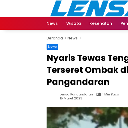
Langsung
ke
konten
News
Wisata
Kesehatan
Pen
Beranda
News
News
Nyaris Tewas Ten
Terseret Ombak di
Pangandaran
Lensa Pangandaran
1 Min Baca
15 Maret 2023