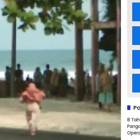
Po
8 Tah
Panga
Opera