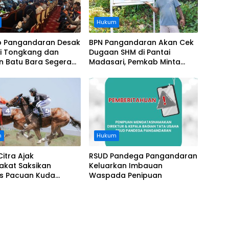
Hukum
 Pangandaran Desak
BPN Pangandaran Akan Cek
i Tongkang dan
Dugaan SHM di Pantai
n Batu Bara Segera
Madasari, Pemkab Minta
t, Soroti Buruknya
Usut Asal-usul Sertifikat
nasi Perusahaan
n
Hukum
Citra Ajak
RSUD Pandega Pangandaran
akat Saksikan
Keluarkan Imbauan
as Pacuan Kuda
Waspada Penipuan
ia Derby 2026 di
awa