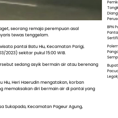
Pemka
Tongk
Diang
Peru
BPN P
get, seorang remaja perempuan asal
Panta
yaris tewas tenggelam.
Sertif
Polem
 wisata pantai Batu Hiu, Kecamatan Parigi,
Panga
/2023) sekitar pukul 15:00 WIB.
Semp
sebut sedang asyik bermain air atau berenang
Bupat
Pacua
Legok
tu Hiu, Heri Haerudin mengatakan, korban
memaksakan diri bermain air di pantai yang
 Desa Sukapada, Kecamatan Pageur Agung,