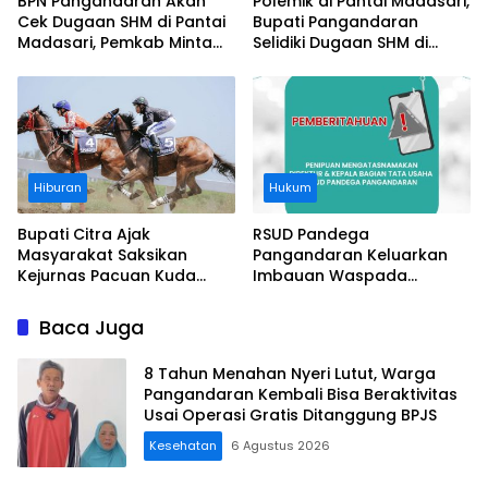
BPN Pangandaran Akan
Polemik di Pantai Madasari,
Cek Dugaan SHM di Pantai
Bupati Pangandaran
Madasari, Pemkab Minta
Selidiki Dugaan SHM di
Usut Asal-usul Sertifikat
Kawasan Sempadan
Pantai
Hiburan
Hukum
Bupati Citra Ajak
RSUD Pandega
Masyarakat Saksikan
Pangandaran Keluarkan
Kejurnas Pacuan Kuda
Imbauan Waspada
Indonesia Derby 2026 di
Penipuan
Legokjawa
Baca Juga
8 Tahun Menahan Nyeri Lutut, Warga
Pangandaran Kembali Bisa Beraktivitas
Usai Operasi Gratis Ditanggung BPJS
Kesehatan
6 Agustus 2026