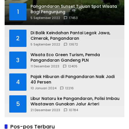
Pangandaran Sunset Tujuan Spot Wisata
1
Bagi Pengunjung
5 September 2022
17453
Di Balik Keindahan Pantai Legok Jawa,
2
Cimerak, Pangandaran
5 September 2022
13672
Wisata Eco Green Turism, Pemda
3
Pangandaran Gandeng PLN
11 Desember 2023
12405
Pajak Hiburan di Pangandaran Naik Jadi
4
40 Persen
10 Januari 2024
12216
Libur Nataru ke Pangandaran, Polisi Imbau
5
Wisatawan Gunakan Jalur Arteri
21 Desember 2023
10784
Pos-pos Terbaru