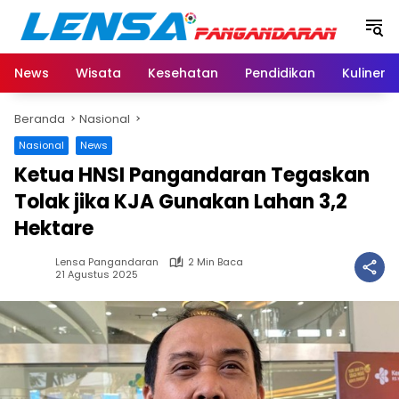
Langsung
ke
konten
News
Wisata
Kesehatan
Pendidikan
Kuliner
Beranda
Nasional
Nasional
News
Ketua HNSI Pangandaran Tegaskan
Tolak jika KJA Gunakan Lahan 3,2
Hektare
Lensa Pangandaran
2 Min Baca
21 Agustus 2025