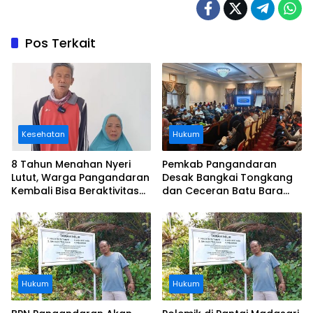
Pos Terkait
Kesehatan
Hukum
8 Tahun Menahan Nyeri
Pemkab Pangandaran
Lutut, Warga Pangandaran
Desak Bangkai Tongkang
Kembali Bisa Beraktivitas
dan Ceceran Batu Bara
Usai Operasi Gratis
Segera Diangkat, Soroti
Ditanggung BPJS
Buruknya Koordinasi
Perusahaan
Hukum
Hukum