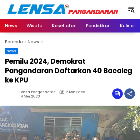
Langsung
ke
konten
News
Wisata
Kesehatan
Pendidikan
Kuliner
Beranda
News
News
Pemilu 2024, Demokrat
Pangandaran Daftarkan 40 Bacaleg
ke KPU
Lensa Pangandaran
2 Min Baca
14 Mei 2023