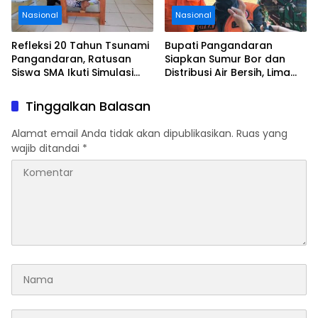
Nasional
Nasional
Refleksi 20 Tahun Tsunami
Bupati Pangandaran
Pangandaran, Ratusan
Siapkan Sumur Bor dan
Siswa SMA Ikuti Simulasi
Distribusi Air Bersih, Lima
Evakuasi Gempa dan
Desa Mulai Terdampak
Tsunami
Kekeringan
Tinggalkan Balasan
Alamat email Anda tidak akan dipublikasikan.
Ruas yang
wajib ditandai
*