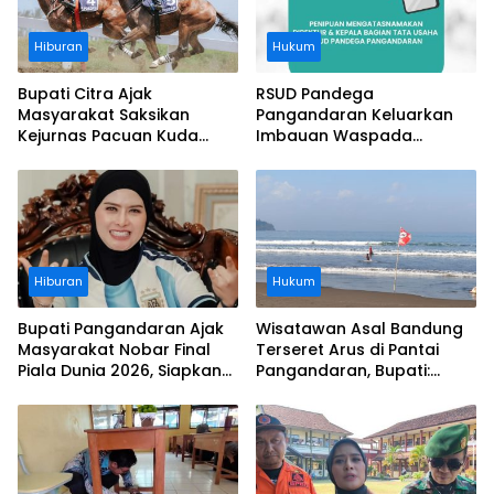
Hiburan
Hukum
Bupati Citra Ajak
RSUD Pandega
Masyarakat Saksikan
Pangandaran Keluarkan
Kejurnas Pacuan Kuda
Imbauan Waspada
Indonesia Derby 2026 di
Penipuan
Legokjawa
Hiburan
Hukum
Bupati Pangandaran Ajak
Wisatawan Asal Bandung
Masyarakat Nobar Final
Terseret Arus di Pantai
Piala Dunia 2026, Siapkan
Pangandaran, Bupati:
Door Prize
Tolong Wisatawan Ikuti
Aturan