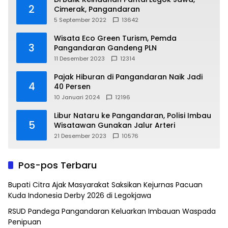
2
Cimerak, Pangandaran
5 September 2022
13642
Wisata Eco Green Turism, Pemda
3
Pangandaran Gandeng PLN
11 Desember 2023
12314
Pajak Hiburan di Pangandaran Naik Jadi
4
40 Persen
10 Januari 2024
12196
Libur Nataru ke Pangandaran, Polisi Imbau
5
Wisatawan Gunakan Jalur Arteri
21 Desember 2023
10576
Pos-pos Terbaru
Bupati Citra Ajak Masyarakat Saksikan Kejurnas Pacuan
Kuda Indonesia Derby 2026 di Legokjawa
RSUD Pandega Pangandaran Keluarkan Imbauan Waspada
Penipuan