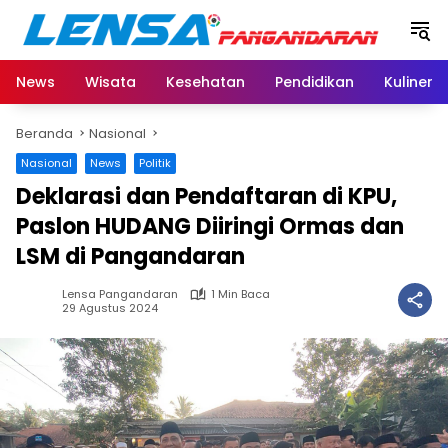
Langsung
ke
konten
News
Wisata
Kesehatan
Pendidikan
Kuliner
Beranda
Nasional
Nasional
News
Politik
Deklarasi dan Pendaftaran di KPU,
Paslon HUDANG Diiringi Ormas dan
LSM di Pangandaran
Lensa Pangandaran
1 Min Baca
29 Agustus 2024