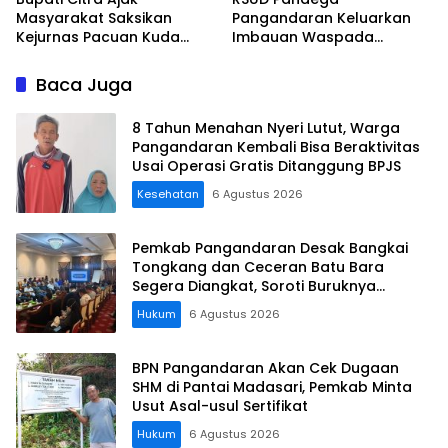
Masyarakat Saksikan
Pangandaran Keluarkan
Kejurnas Pacuan Kuda
Imbauan Waspada
Indonesia Derby 2026 di
Penipuan
Legokjawa
Baca Juga
8 Tahun Menahan Nyeri Lutut, Warga
Pangandaran Kembali Bisa Beraktivitas
Usai Operasi Gratis Ditanggung BPJS
Kesehatan
6 Agustus 2026
Pemkab Pangandaran Desak Bangkai
Tongkang dan Ceceran Batu Bara
Segera Diangkat, Soroti Buruknya
Koordinasi Perusahaan
Hukum
6 Agustus 2026
BPN Pangandaran Akan Cek Dugaan
SHM di Pantai Madasari, Pemkab Minta
Usut Asal-usul Sertifikat
Hukum
6 Agustus 2026