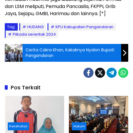
dan LSM meliputi, Pemuda Pancasila, FKPPI, Grib
Jaya, Sejapu, GMBI, Harimau dan lainnya. [*]
Tag:
HUDANG
KPU Kabupaten Pangandaran
Pilkada serentak 2024
Cerita Cakra Khan, Kakaknya Nyalon Bupati
Pangandaran
Pos Terkait
Kesehatan
Hukum