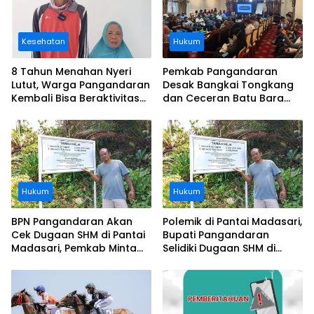
Kesehatan
Hukum
8 Tahun Menahan Nyeri
Pemkab Pangandaran
Lutut, Warga Pangandaran
Desak Bangkai Tongkang
Kembali Bisa Beraktivitas
dan Ceceran Batu Bara
Usai Operasi Gratis
Segera Diangkat, Soroti
Ditanggung BPJS
Buruknya Koordinasi
Perusahaan
Hukum
Hukum
BPN Pangandaran Akan
Polemik di Pantai Madasari,
Cek Dugaan SHM di Pantai
Bupati Pangandaran
Madasari, Pemkab Minta
Selidiki Dugaan SHM di
Usut Asal-usul Sertifikat
Kawasan Sempadan
Pantai