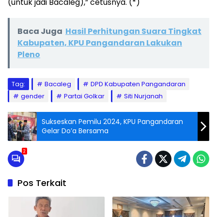
(untuk jadi Bacaleg),” cetusnya. (*)
Baca Juga
Hasil Perhitungan Suara Tingkat
Kabupaten, KPU Pangandaran Lakukan
Pleno
Tag:
Bacaleg
DPD Kabupaten Pangandaran
gender
Partai Golkar
Siti Nurjanah
Sukseskan Pemilu 2024, KPU Pangandaran
Gelar Do’a Bersama
2
Pos Terkait