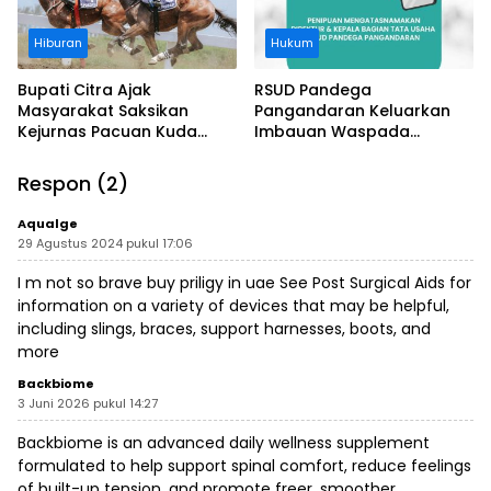
Hiburan
Hukum
Bupati Citra Ajak
RSUD Pandega
Masyarakat Saksikan
Pangandaran Keluarkan
Kejurnas Pacuan Kuda
Imbauan Waspada
Indonesia Derby 2026 di
Penipuan
Legokjawa
Respon (2)
Aqualge
29 Agustus 2024 pukul 17:06
I m not so brave
buy priligy in uae
See Post Surgical Aids for
information on a variety of devices that may be helpful,
including slings, braces, support harnesses, boots, and
more
Backbiome
3 Juni 2026 pukul 14:27
Backbiome is an advanced daily wellness supplement
formulated to help support spinal comfort, reduce feelings
of built-up tension, and promote freer, smoother