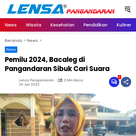
Langsung
ke
konten
News
Wisata
Kesehatan
Pendidikan
Kuliner
Beranda
News
News
Pemilu 2024, Bacaleg di
Pangandaran Sibuk Cari Suara
2
Lensa Pangandaran
2 Min Baca
29 Juli 2023