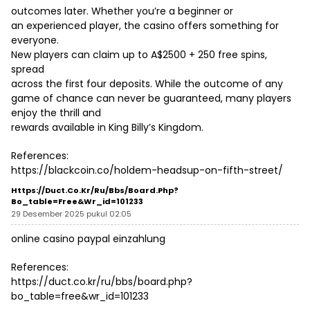
outcomes later. Whether you’re a beginner or
an experienced player, the casino offers something for
everyone.
New players can claim up to A$2500 + 250 free spins,
spread
across the first four deposits. While the outcome of any
game of chance can never be guaranteed, many players
enjoy the thrill and
rewards available in King Billy’s Kingdom.
References:
https://blackcoin.co/holdem-headsup-on-fifth-street/
Https://duct.co.kr/ru/bbs/board.php?
Bo_table=free&wr_id=101233
29 Desember 2025 pukul 02:05
online casino paypal einzahlung
References:
https://duct.co.kr/ru/bbs/board.php?
bo_table=free&wr_id=101233