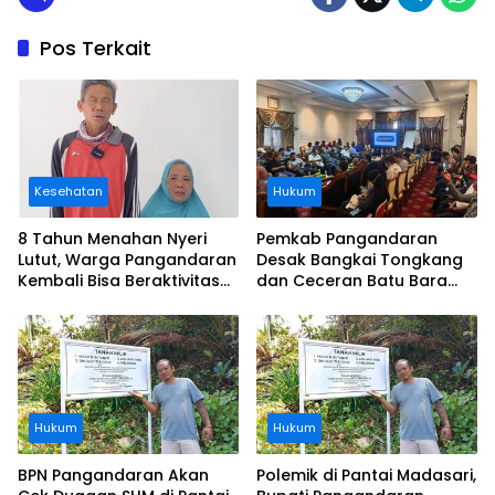
Pos Terkait
Kesehatan
Hukum
8 Tahun Menahan Nyeri
Pemkab Pangandaran
Lutut, Warga Pangandaran
Desak Bangkai Tongkang
Kembali Bisa Beraktivitas
dan Ceceran Batu Bara
Usai Operasi Gratis
Segera Diangkat, Soroti
Ditanggung BPJS
Buruknya Koordinasi
Perusahaan
Hukum
Hukum
BPN Pangandaran Akan
Polemik di Pantai Madasari,