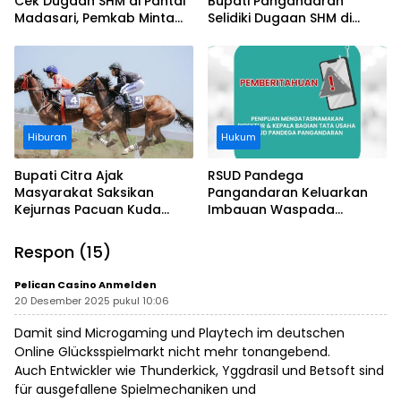
Cek Dugaan SHM di Pantai
Bupati Pangandaran
Madasari, Pemkab Minta
Selidiki Dugaan SHM di
Usut Asal-usul Sertifikat
Kawasan Sempadan
Pantai
Hiburan
Hukum
Bupati Citra Ajak
RSUD Pandega
Masyarakat Saksikan
Pangandaran Keluarkan
Kejurnas Pacuan Kuda
Imbauan Waspada
Indonesia Derby 2026 di
Penipuan
Legokjawa
Respon (15)
Pelican Casino Anmelden
20 Desember 2025 pukul 10:06
Damit sind Microgaming und Playtech im deutschen
Online Glücksspielmarkt nicht mehr tonangebend.
Auch Entwickler wie Thunderkick, Yggdrasil und Betsoft sind
für ausgefallene Spielmechaniken und