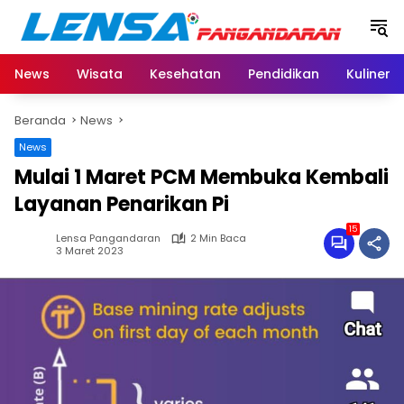
Langsung
ke
konten
News
Wisata
Kesehatan
Pendidikan
Kuliner
Beranda
News
News
Mulai 1 Maret PCM Membuka Kembali
Layanan Penarikan Pi
15
Lensa Pangandaran
2 Min Baca
3 Maret 2023