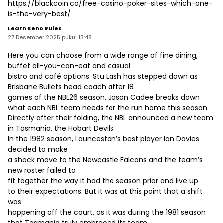
https://blackcoin.co/free-casino-poker-sites-which-one-
is-the-very-best/
Learn Keno Rules
27 Desember 2025 pukul 13:48
Here you can choose from a wide range of fine dining,
buffet all-you-can-eat and casual
bistro and café options. Stu Lash has stepped down as
Brisbane Bullets head coach after 18
games of the NBL26 season. Jason Cadee breaks down
what each NBL team needs for the run home this season
Directly after their folding, the NBL announced a new team
in Tasmania, the Hobart Devils.
In the 1982 season, Launceston’s best player Ian Davies
decided to make
a shock move to the Newcastle Falcons and the team’s
new roster failed to
fit together the way it had the season prior and live up
to their expectations. But it was at this point that a shift
was
happening off the court, as it was during the 1981 season
that Tasmania truly embraced its team.