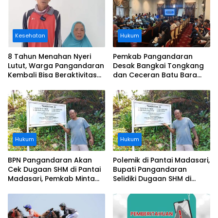
Kesehatan
Hukum
8 Tahun Menahan Nyeri
Pemkab Pangandaran
Lutut, Warga Pangandaran
Desak Bangkai Tongkang
Kembali Bisa Beraktivitas
dan Ceceran Batu Bara
Usai Operasi Gratis
Segera Diangkat, Soroti
Ditanggung BPJS
Buruknya Koordinasi
Perusahaan
Hukum
Hukum
BPN Pangandaran Akan
Polemik di Pantai Madasari,
Cek Dugaan SHM di Pantai
Bupati Pangandaran
Madasari, Pemkab Minta
Selidiki Dugaan SHM di
Usut Asal-usul Sertifikat
Kawasan Sempadan
Pantai