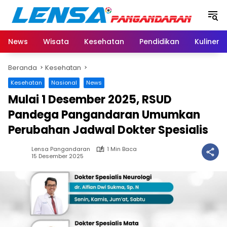
Langsung
ke
konten
News
Wisata
Kesehatan
Pendidikan
Kuliner
Beranda
Kesehatan
Kesehatan
Nasional
News
Mulai 1 Desember 2025, RSUD
Pandega Pangandaran Umumkan
Perubahan Jadwal Dokter Spesialis
Lensa Pangandaran
1 Min Baca
15 Desember 2025