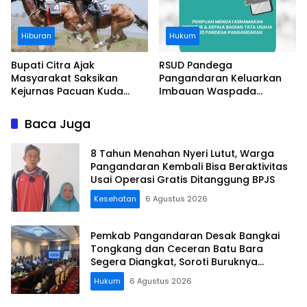
Hiburan
Hukum
Bupati Citra Ajak
RSUD Pandega
Masyarakat Saksikan
Pangandaran Keluarkan
Kejurnas Pacuan Kuda
Imbauan Waspada
Indonesia Derby 2026 di
Penipuan
Legokjawa
Baca Juga
8 Tahun Menahan Nyeri Lutut, Warga
Pangandaran Kembali Bisa Beraktivitas
Usai Operasi Gratis Ditanggung BPJS
Kesehatan
6 Agustus 2026
Pemkab Pangandaran Desak Bangkai
Tongkang dan Ceceran Batu Bara
Segera Diangkat, Soroti Buruknya
Koordinasi Perusahaan
Hukum
6 Agustus 2026