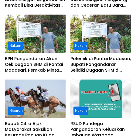
Kembali Bisa Beraktivitas
dan Ceceran Batu Bara
Usai Operasi Gratis
Segera Diangkat, Soroti
Ditanggung BPJS
Buruknya Koordinasi
Perusahaan
Hukum
Hukum
BPN Pangandaran Akan
Polemik di Pantai Madasari,
Cek Dugaan SHM di Pantai
Bupati Pangandaran
Madasari, Pemkab Minta
Selidiki Dugaan SHM di
Usut Asal-usul Sertifikat
Kawasan Sempadan
Pantai
Hiburan
Hukum
Bupati Citra Ajak
RSUD Pandega
Masyarakat Saksikan
Pangandaran Keluarkan
Kejurnas Pacuan Kuda
Imbauan Waspada