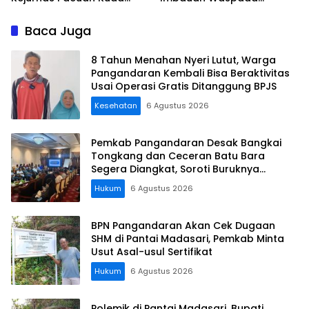
Indonesia Derby 2026 di
Penipuan
Legokjawa
Baca Juga
8 Tahun Menahan Nyeri Lutut, Warga
Pangandaran Kembali Bisa Beraktivitas
Usai Operasi Gratis Ditanggung BPJS
Kesehatan
6 Agustus 2026
Pemkab Pangandaran Desak Bangkai
Tongkang dan Ceceran Batu Bara
Segera Diangkat, Soroti Buruknya
Koordinasi Perusahaan
Hukum
6 Agustus 2026
BPN Pangandaran Akan Cek Dugaan
SHM di Pantai Madasari, Pemkab Minta
Usut Asal-usul Sertifikat
Hukum
6 Agustus 2026
Polemik di Pantai Madasari, Bupati