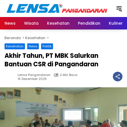
Langsung
ke
konten
News
Wisata
Kesehatan
Pendidikan
Kuliner
Beranda
Kesehatan
Kesehatan
News
Politik
Akhir Tahun, PT MBK Salurkan
Bantuan CSR di Pangandaran
Lensa Pangandaran
2 Min Baca
15 Desember 2025