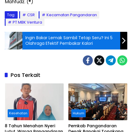
Mahfudz. (®)
Tag:
CSR
Kecamatan Pangandaran
PT MBK Ventura
Ingin Bakar Lemak Sambil Tetap Seru? Ini 5
Olahraga Efektif Pembakar Kalori
Pos Terkait
Kesehatan
Hukum
8 Tahun Menahan Nyeri
Pemkab Pangandaran
Lutut, Warga Pangandaran
Desak Bangkai Tongkang