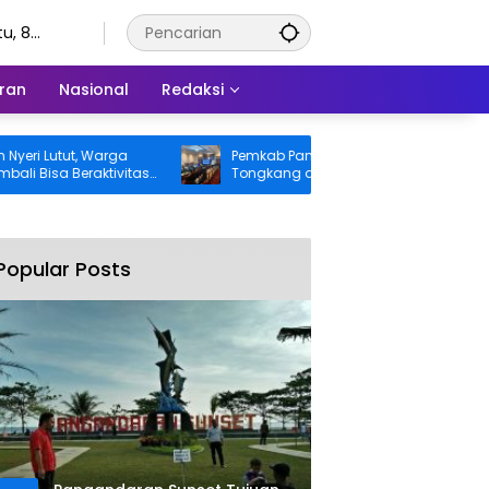
u, 8
stus 2026
ran
Nasional
Redaksi
Lutut, Warga
Pemkab Pangandaran Desak Bangkai
sa Beraktivitas
Tongkang dan Ceceran Batu Bara
tanggung BPJS
Segera Diangkat, Soroti Buruknya
Koordinasi Perusahaan
Popular Posts