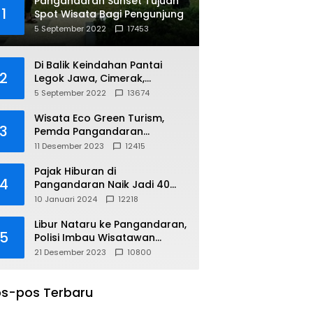
Pangandaran Sunset Tujuan
1
Spot Wisata Bagi Pengunjung
5 September 2022
17453
Di Balik Keindahan Pantai
2
Legok Jawa, Cimerak,
Pangandaran
5 September 2022
13674
Wisata Eco Green Turism,
3
Pemda Pangandaran
Gandeng PLN
11 Desember 2023
12415
Pajak Hiburan di
4
Pangandaran Naik Jadi 40
Persen
10 Januari 2024
12218
Libur Nataru ke Pangandaran,
5
Polisi Imbau Wisatawan
Gunakan Jalur Arteri
21 Desember 2023
10800
s-pos Terbaru