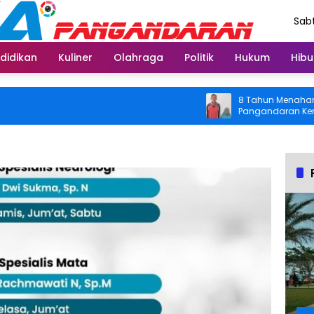
Sabt
Agu
didikan
Kuliner
Olahraga
Politik
Hukum
Hibu
8 Tahun Menahan Nyeri 
Pangandaran Kembali Bi
Usai Operasi Gratis Di