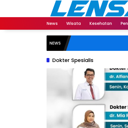
Langsung
ke
konten
News
Wisata
Kesehatan
Pen
NEWS
Dokter Spesialis