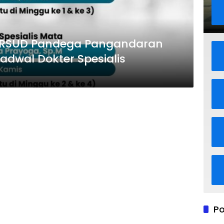
, RSUD Pandega Pangandaran
wal Dokter Spesialis
Po