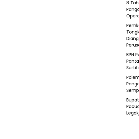
8 Tah
Panga
Opera
Pemka
Tongk
Diang
Peru
BPN P
Panta
Sertif
Polem
Panga
Semp
Bupat
Pacua
Legok