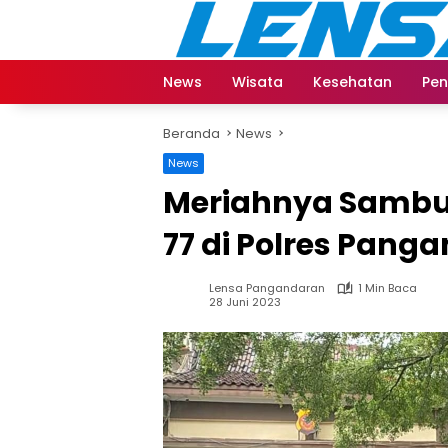
Langsung
ke
konten
News
Wisata
Kesehatan
Pen
Beranda
News
News
Meriahnya Sambu
77 di Polres Pang
Lensa Pangandaran
1 Min Baca
28 Juni 2023