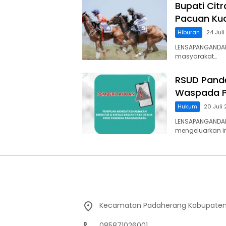
Bupati Cit
Pacuan Kud
Hiburan
24 Jul
LENSAPANGANDAR
masyarakat…
RSUD Pand
Waspada P
Hukum
20 Juli
LENSAPANGANDA
mengeluarkan 
Kecamatan Padaherang Kabupaten
085871026001