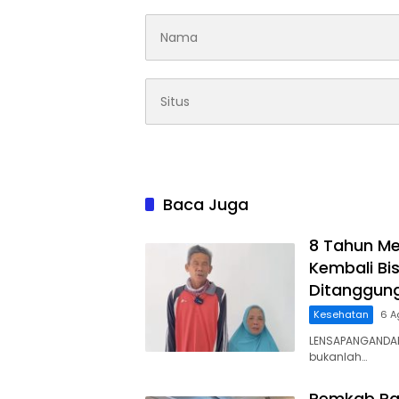
Baca Juga
8 Tahun Me
Kembali Bis
Ditanggun
Kesehatan
6 A
LENSAPANGANDAR
bukanlah…
Pemkab Pa