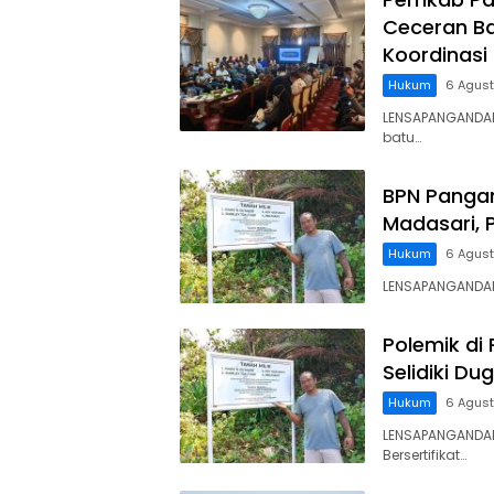
Ceceran Ba
Koordinasi
Hukum
6 Agus
LENSAPANGANDA
batu…
BPN Panga
Madasari, 
Hukum
6 Agus
LENSAPANGANDARA
Polemik di
Selidiki D
Hukum
6 Agus
LENSAPANGANDAR
Bersertifikat…