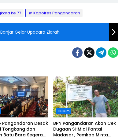
kara ke 77
Kapolres Pangandaran
 Banjar Gelar Upacara Ziarah
Hukum
 Pangandaran Desak
BPN Pangandaran Akan Cek
i Tongkang dan
Dugaan SHM di Pantai
n Batu Bara Segera
Madasari, Pemkab Minta