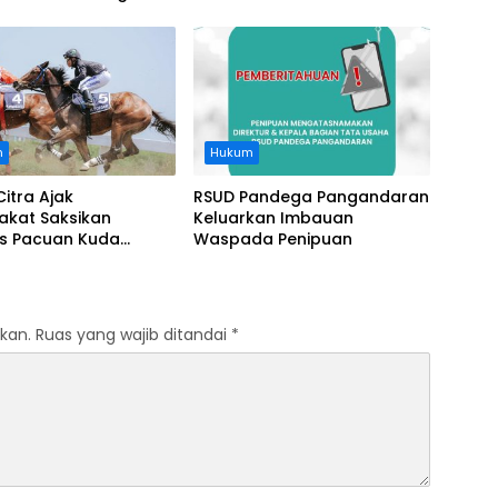
t, Soroti Buruknya
Usut Asal-usul Sertifikat
nasi Perusahaan
n
Hukum
Citra Ajak
RSUD Pandega Pangandaran
akat Saksikan
Keluarkan Imbauan
as Pacuan Kuda
Waspada Penipuan
ia Derby 2026 di
awa
kan.
Ruas yang wajib ditandai
*