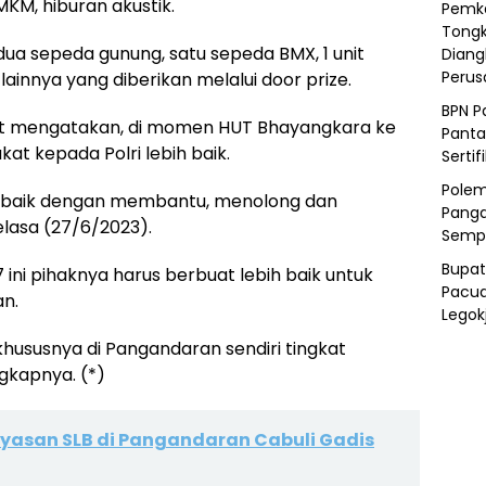
KM, hiburan akustik.
Pemka
Tongk
dua sepeda gunung, satu sepeda BMX, 1 unit
Diang
Peru
innya yang diberikan melalui door prize.
BPN P
t mengatakan, di momen HUT Bhayangkara ke
Panta
at kepada Polri lebih baik.
Sertif
Polem
bih baik dengan membantu, menolong dan
Panga
elasa (27/6/2023).
Semp
Bupat
ini pihaknya harus berbuat lebih baik untuk
Pacua
n.
Legok
hususnya di Pangandaran sendiri tingkat
gkapnya. (*)
ayasan SLB di Pangandaran Cabuli Gadis