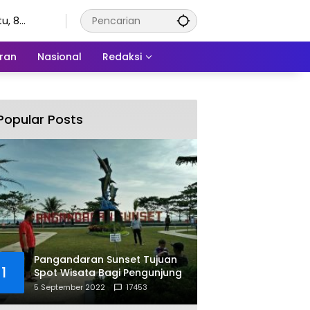
u, 8
stus 2026
ran
Nasional
Redaksi
Popular Posts
Pangandaran Sunset Tujuan
1
Spot Wisata Bagi Pengunjung
5 September 2022
17453