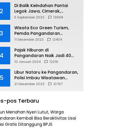
Di Balik Keindahan Pantai
2
Legok Jawa, Cimerak,
Pangandaran
5 September 2022
13668
Wisata Eco Green Turism,
3
Pemda Pangandaran
Gandeng PLN
11 Desember 2023
12404
Pajak Hiburan di
4
Pangandaran Naik Jadi 40
Persen
10 Januari 2024
12216
Libur Nataru ke Pangandaran,
5
Polisi Imbau Wisatawan
Gunakan Jalur Arteri
21 Desember 2023
10767
s-pos Terbaru
un Menahan Nyeri Lutut, Warga
ndaran Kembali Bisa Beraktivitas Usai
si Gratis Ditanggung BPJS