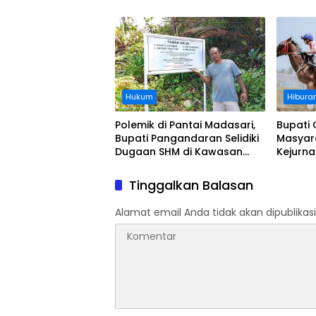
Usai Operasi Gratis
Diangka
Ditanggung BPJS
Koordi
Hukum
Hibura
Polemik di Pantai Madasari,
Bupati 
Bupati Pangandaran Selidiki
Masyar
Dugaan SHM di Kawasan
Kejurn
Sempadan Pantai
Indones
Legokj
Tinggalkan Balasan
Alamat email Anda tidak akan dipublikasi