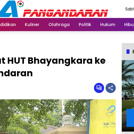
Sabt
Agu
didikan
Kuliner
Olahraga
Politik
Hukum
Hibu
t HUT Bhayangkara ke
andaran