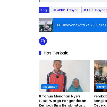
Tag:
AKBP Hidayat
HUT Bhayang
HUT Bhayangkara ke 77, Polres
Pos Terkait
Kesehatan
Hukum
8 Tahun Menahan Nyeri
Pemkab
Lutut, Warga Pangandaran
Bangka
Kembali Bisa Beraktivitas
Cecera