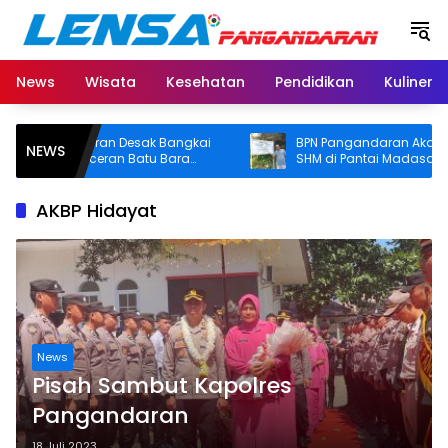
Langsung
ke
konten
News
Wisata
Kesehatan
Pendidikan
Kuliner
gandaran Desak Bangkai
BPN Pangandaran Akan Cek Dug
NEWS
an Ceceran Batu Bara
SHM di Pantai Madasari, Pemkab 
kat, Soroti Buruknya
Usut Asal-usul Sertifikat
Perusahaan
AKBP Hidayat
News
Pisah Sambut Kapolres
Pangandaran
18 Juli 2023