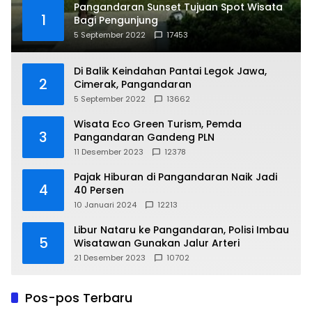
Pangandaran Sunset Tujuan Spot Wisata
1
Bagi Pengunjung
5 September 2022
17453
Di Balik Keindahan Pantai Legok Jawa,
2
Cimerak, Pangandaran
5 September 2022
13662
Wisata Eco Green Turism, Pemda
3
Pangandaran Gandeng PLN
11 Desember 2023
12378
Pajak Hiburan di Pangandaran Naik Jadi
4
40 Persen
10 Januari 2024
12213
Libur Nataru ke Pangandaran, Polisi Imbau
5
Wisatawan Gunakan Jalur Arteri
21 Desember 2023
10702
Pos-pos Terbaru