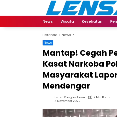
Langsung
ke
konten
News
Wisata
Kesehatan
Pen
Beranda
News
News
Mantap! Cegah Pe
Kasat Narkoba Po
Masyarakat Lapor
Mendengar
Lensa Pangandaran
2 Min Baca
3 November 2022