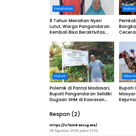
Kesehatan
Hukum
8 Tahun Menahan Nyeri
Pemkab
Lutut, Warga Pangandaran
Bangka
Kembali Bisa Beraktivitas
Cecera
Usai Operasi Gratis
Diangka
Ditanggung BPJS
Koordi
Hukum
Hibura
Polemik di Pantai Madasari,
Bupati 
Bupati Pangandaran Selidiki
Masyar
Dugaan SHM di Kawasan
Kejurn
Sempadan Pantai
Indones
Legokj
Respon (2)
Https://U7bm8.mssg.me/
28 Agustus 2025 pukul 21:32