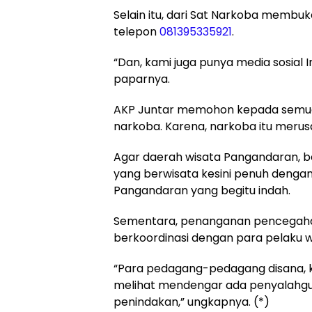
Selain itu, dari Sat Narkoba mem
telepon
081395335921
.
“Dan, kami juga punya media sosial
paparnya.
AKP Juntar memohon kepada semua
narkoba. Karena, narkoba itu meru
Agar daerah wisata Pangandaran, be
yang berwisata kesini penuh denga
Pangandaran yang begitu indah.
Sementara, penanganan pencegahan 
berkoordinasi dengan para pelaku w
“Para pedagang-pedagang disana, 
melihat mendengar ada penyalahgun
penindakan,” ungkapnya. (*)