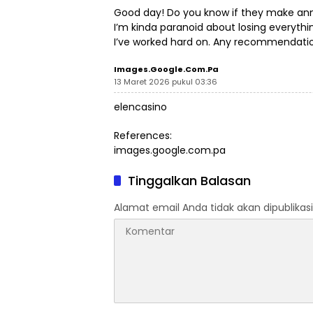
Good day! Do you know if they make ann
I’m kinda paranoid about losing everythi
I’ve worked hard on. Any recommendat
Images.google.com.pa
13 Maret 2026 pukul 03:36
elencasino
References:
images.google.com.pa
Tinggalkan Balasan
Alamat email Anda tidak akan dipublikasi