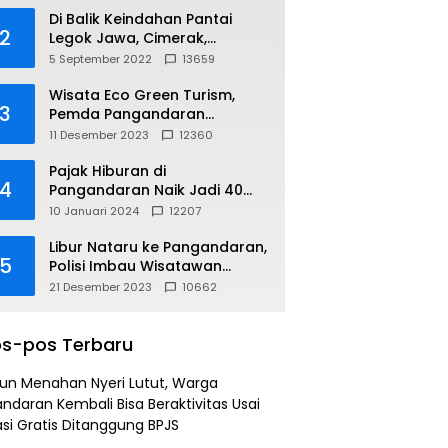
Di Balik Keindahan Pantai
2
Legok Jawa, Cimerak,
Pangandaran
5 September 2022
13659
Wisata Eco Green Turism,
3
Pemda Pangandaran
Gandeng PLN
11 Desember 2023
12360
Pajak Hiburan di
4
Pangandaran Naik Jadi 40
Persen
10 Januari 2024
12207
Libur Nataru ke Pangandaran,
5
Polisi Imbau Wisatawan
Gunakan Jalur Arteri
21 Desember 2023
10662
s-pos Terbaru
un Menahan Nyeri Lutut, Warga
ndaran Kembali Bisa Beraktivitas Usai
si Gratis Ditanggung BPJS