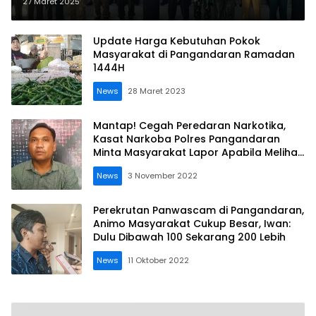
Premanisme, Masyarakat Diminta
27 Maret 2025
Jangan Takut Preman
Update Harga Kebutuhan Pokok
Masyarakat di Pangandaran Ramadan
1444H
News
28 Maret 2023
Mantap! Cegah Peredaran Narkotika,
Kasat Narkoba Polres Pangandaran
Minta Masyarakat Lapor Apabila Melihat
dan Mendengar
News
3 November 2022
Perekrutan Panwascam di Pangandaran,
Animo Masyarakat Cukup Besar, Iwan:
Dulu Dibawah 100 Sekarang 200 Lebih
News
11 Oktober 2022