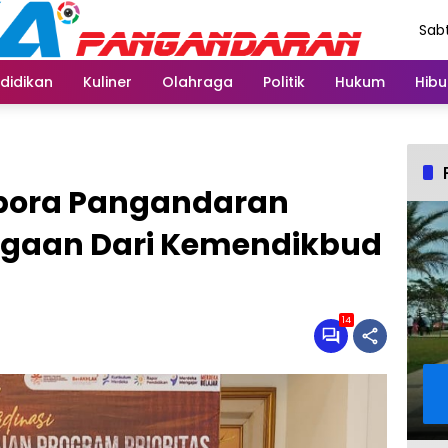
Sabt
Agu
didikan
Kuliner
Olahraga
Politik
Hukum
Hibu
ikpora Pangandaran
rgaan Dari Kemendikbud
14