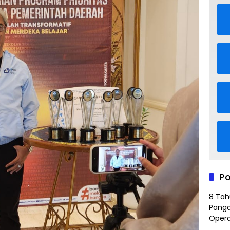
Po
8 Tah
Panga
Opera