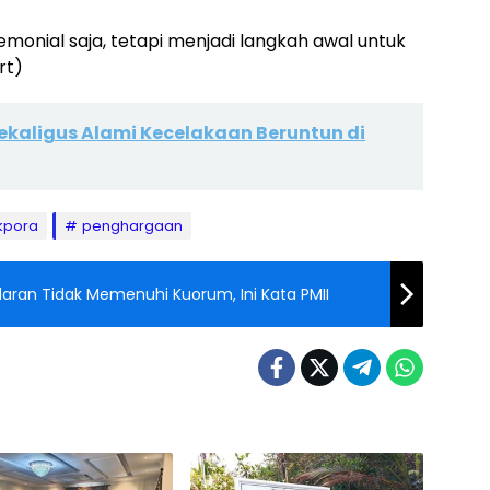
monial saja, tetapi menjadi langkah awal untuk
rt)
Sekaligus Alami Kecelakaan Beruntun di
kpora
penghargaan
aran Tidak Memenuhi Kuorum, Ini Kata PMII