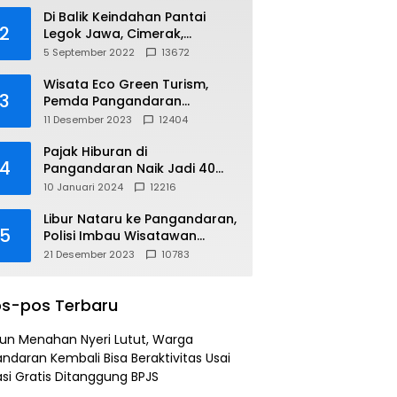
Di Balik Keindahan Pantai
2
Legok Jawa, Cimerak,
Pangandaran
5 September 2022
13672
Wisata Eco Green Turism,
3
Pemda Pangandaran
Gandeng PLN
11 Desember 2023
12404
Pajak Hiburan di
4
Pangandaran Naik Jadi 40
Persen
10 Januari 2024
12216
Libur Nataru ke Pangandaran,
5
Polisi Imbau Wisatawan
Gunakan Jalur Arteri
21 Desember 2023
10783
s-pos Terbaru
un Menahan Nyeri Lutut, Warga
ndaran Kembali Bisa Beraktivitas Usai
si Gratis Ditanggung BPJS