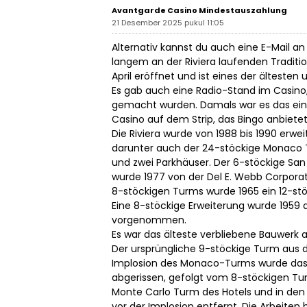
Avantgarde Casino Mindestauszahlung
21 Desember 2025 pukul 11:05
Alternativ kannst du auch eine E-Mail an
langem an der Riviera laufenden Traditio
April eröffnet und ist eines der älteste
Es gab auch eine Radio-Stand im Casino
gemacht wurden. Damals war es das ein
Casino auf dem Strip, das Bingo anbietet
Die Riviera wurde von 1988 bis 1990 erweit
darunter auch der 24-stöckige Monaco To
und zwei Parkhäuser. Der 6-stöckige S
wurde 1977 von der Del E. Webb Corporat
8-stöckigen Turms wurde 1965 ein 12-st
Eine 8-stöckige Erweiterung wurde 1959 
vorgenommen.
Es war das älteste verbliebene Bauwerk a
Der ursprüngliche 9-stöckige Turm aus 
Implosion des Monaco-Turms wurde das
abgerissen, gefolgt vom 8-stöckigen Tu
Monte Carlo Turm des Hotels und in den
vor der Implosion entfernt. Die Arbei