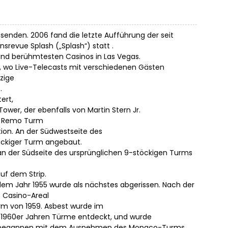
 senden. 2006 fand die letzte Aufführung der seit
nsrevue Splash („Splash“) statt .
n und berühmtesten Casinos in Las Vegas.
, wo Live-Telecasts mit verschiedenen Gästen
zige
.
ert,
wer, der ebenfalls von Martin Stern Jr.
an Remo Turm
ion. An der Südwestseite des
öckiger Turm angebaut.
an der Südseite des ursprünglichen 9-stöckigen Turms
uf dem Strip.
dem Jahr 1955 wurde als nächstes abgerissen. Nach der
 Casino-Areal
rm von 1959. Asbest wurde im
 1960er Jahren Türme entdeckt, und wurde
ten begannen mit dem Ausnehmen des Monaco-Turms,