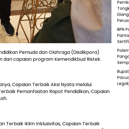
Pemka
Tongk
Diang
Peru
BPN P
Panta
Sertif
Polem
idikan Pemuda dan Olahraga (Disdikpora)
Panga
 dari capaian program Kemendikbud Ristek.
Semp
Bupat
Pacua
Legok
nya, Capaian Terbaik Aksi Nyata melalui
 Terbaik Pemanfaatan Rapot Pendidikan, Capaian
ah.
ian Terbaik Iklim Inklusivitas, Capaian Terbaik