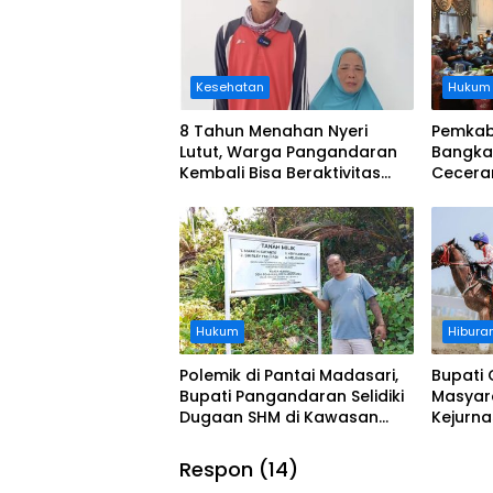
Kesehatan
Hukum
8 Tahun Menahan Nyeri
Pemkab
Lutut, Warga Pangandaran
Bangka
Kembali Bisa Beraktivitas
Cecera
Usai Operasi Gratis
Diangka
Ditanggung BPJS
Koordi
Hukum
Hibura
Polemik di Pantai Madasari,
Bupati 
Bupati Pangandaran Selidiki
Masyar
Dugaan SHM di Kawasan
Kejurn
Sempadan Pantai
Indones
Legokj
Respon (14)