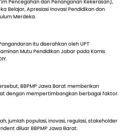
Tim Pencegahan dan Penanganan Kekerasan),
a Belajar, Apresiasi Inovasi Pendidikan dan
kulum Merdeka.
Pangandaran itu diserahkan oleh UPT
njaminan Mutu Pendidikan Jabar pada Kamis
IY.
rsebut, BBPMP Jawa Barat memberikan
usat dengan mempertimbangkan berbagai faktor.
yah, jumlah populasi, inovasi, regulasi, stakeholder
endent diluar BBPMP Jawa Barat.