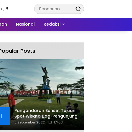
u, 8
stus 2026
ran
Nasional
Redaksi
Popular Posts
Pangandaran Sunset Tujuan
1
Spot Wisata Bagi Pengunjung
5 September 2022
17453