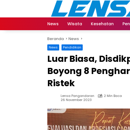
Langsung
ke
konten
News
Wisata
Kesehatan
Pen
Beranda
News
News
Pendidikan
Luar Biasa, Disd
Boyong 8 Pengha
Ristek
Lensa Pangandaran
2 Min Baca
26 November 2023