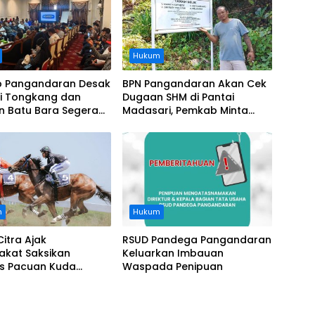
Hukum
 Pangandaran Desak
BPN Pangandaran Akan Cek
i Tongkang dan
Dugaan SHM di Pantai
n Batu Bara Segera
Madasari, Pemkab Minta
t, Soroti Buruknya
Usut Asal-usul Sertifikat
nasi Perusahaan
n
Hukum
Citra Ajak
RSUD Pandega Pangandaran
akat Saksikan
Keluarkan Imbauan
as Pacuan Kuda
Waspada Penipuan
ia Derby 2026 di
awa