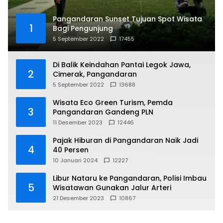
Pangandaran Sunset Tujuan Spot Wisata
1
Bagi Pengunjung
5 September 2022
17455
Di Balik Keindahan Pantai Legok Jawa,
2
Cimerak, Pangandaran
5 September 2022
13688
Wisata Eco Green Turism, Pemda
3
Pangandaran Gandeng PLN
11 Desember 2023
12446
Pajak Hiburan di Pangandaran Naik Jadi
4
40 Persen
10 Januari 2024
12227
Libur Nataru ke Pangandaran, Polisi Imbau
5
Wisatawan Gunakan Jalur Arteri
21 Desember 2023
10867