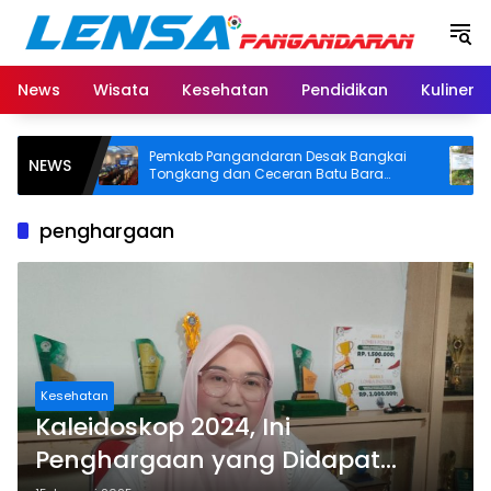
Langsung
ke
konten
News
Wisata
Kesehatan
Pendidikan
Kuliner
a
Pemkab Pangandaran Desak Bangkai
BPN
NEWS
itas
Tongkang dan Ceceran Batu Bara
SHM 
S
Segera Diangkat, Soroti Buruknya
Usut
Koordinasi Perusahaan
penghargaan
Kesehatan
Kaleidoskop 2024, Ini
Penghargaan yang Didapat