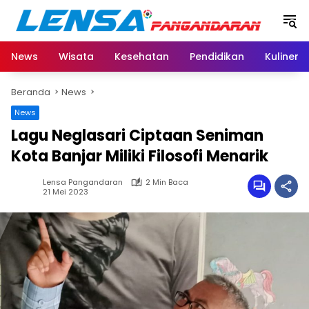
Langsung
ke
konten
News
Wisata
Kesehatan
Pendidikan
Kuliner
Beranda
News
News
Lagu Neglasari Ciptaan Seniman
Kota Banjar Miliki Filosofi Menarik
Lensa Pangandaran
2 Min Baca
21 Mei 2023