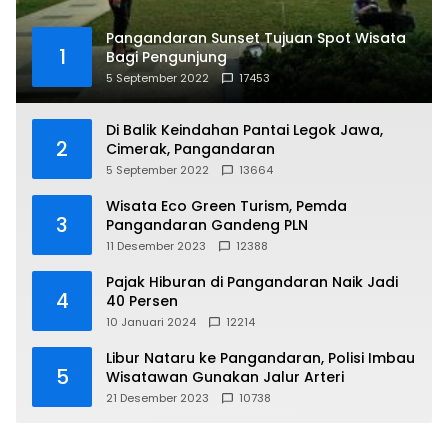
Pangandaran Sunset Tujuan Spot Wisata
1
Bagi Pengunjung
5 September 2022
17453
Di Balik Keindahan Pantai Legok Jawa,
2
Cimerak, Pangandaran
5 September 2022
13664
Wisata Eco Green Turism, Pemda
3
Pangandaran Gandeng PLN
11 Desember 2023
12388
Pajak Hiburan di Pangandaran Naik Jadi
4
40 Persen
10 Januari 2024
12214
Libur Nataru ke Pangandaran, Polisi Imbau
5
Wisatawan Gunakan Jalur Arteri
21 Desember 2023
10738