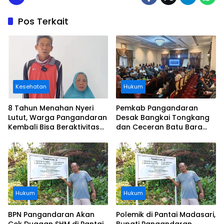
Pos Terkait
Kesehatan
Hukum
8 Tahun Menahan Nyeri
Pemkab Pangandaran
Lutut, Warga Pangandaran
Desak Bangkai Tongkang
Kembali Bisa Beraktivitas
dan Ceceran Batu Bara
Usai Operasi Gratis
Segera Diangkat, Soroti
Ditanggung BPJS
Buruknya Koordinasi
Perusahaan
Hukum
Hukum
BPN Pangandaran Akan
Polemik di Pantai Madasari,