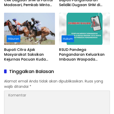
Cek Dugaan SHM di Pantai
Bupati Pangandaran
Madasari, Pemkab Minta
Selidiki Dugaan SHM di
Usut Asal-usul Sertifikat
Kawasan Sempadan
Pantai
Hiburan
Hukum
Bupati Citra Ajak
RSUD Pandega
Masyarakat Saksikan
Pangandaran Keluarkan
Kejurnas Pacuan Kuda
Imbauan Waspada
Indonesia Derby 2026 di
Penipuan
Legokjawa
Tinggalkan Balasan
Alamat email Anda tidak akan dipublikasikan.
Ruas yang
wajib ditandai
*