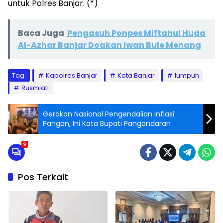
untuk Polres Banjar. (*)
Baca Juga
Pengasuh Ponpes Miftahul Huda
Al-Azhar Banjar Doakan Iwan Bule Menang
Tag:
Kapolres Banjar
Kota Banjar
lumpuh
Rusmiati
Gerakan Nasional Pengendalian Inflasi
Pangan, Ini Kata Bupati Pangandaran
9
Pos Terkait