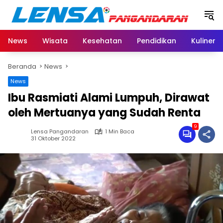
Langsung
ke
konten
News
Wisata
Kesehatan
Pendidikan
Kuliner
Beranda
News
News
Ibu Rasmiati Alami Lumpuh, Dirawat
oleh Mertuanya yang Sudah Renta
9
Lensa Pangandaran
1 Min Baca
31 Oktober 2022