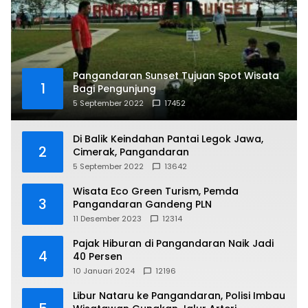
Pangandaran Sunset Tujuan Spot Wisata
1
Bagi Pengunjung
5 September 2022
17452
Di Balik Keindahan Pantai Legok Jawa,
2
Cimerak, Pangandaran
5 September 2022
13642
Wisata Eco Green Turism, Pemda
3
Pangandaran Gandeng PLN
11 Desember 2023
12314
Pajak Hiburan di Pangandaran Naik Jadi
4
40 Persen
10 Januari 2024
12196
Libur Nataru ke Pangandaran, Polisi Imbau