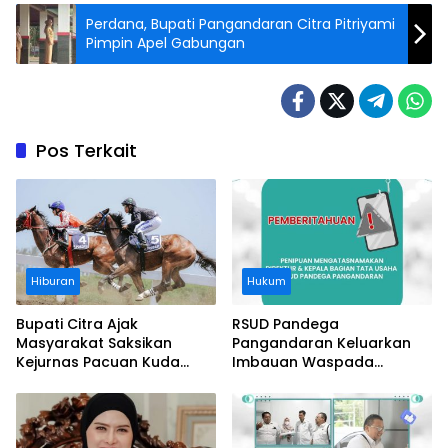
Perdana, Bupati Pangandaran Citra Pitriyami
Pimpin Apel Gabungan
Pos Terkait
Hiburan
Hukum
Bupati Citra Ajak
RSUD Pandega
Masyarakat Saksikan
Pangandaran Keluarkan
Kejurnas Pacuan Kuda
Imbauan Waspada
Indonesia Derby 2026 di
Penipuan
Legokjawa