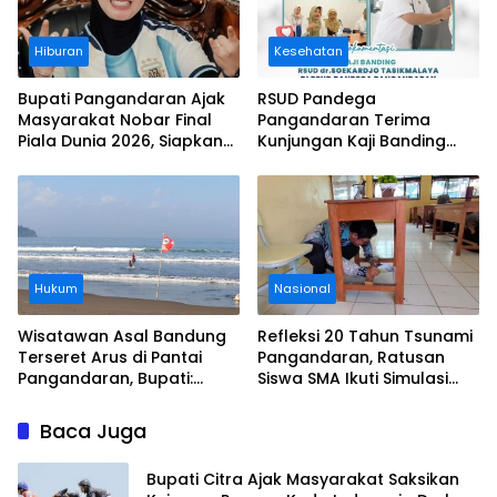
Hiburan
Kesehatan
Bupati Pangandaran Ajak
RSUD Pandega
Masyarakat Nobar Final
Pangandaran Terima
Piala Dunia 2026, Siapkan
Kunjungan Kaji Banding
Door Prize
RSUD dr. Soekardjo
Tasikmalaya
Hukum
Nasional
Wisatawan Asal Bandung
Refleksi 20 Tahun Tsunami
Terseret Arus di Pantai
Pangandaran, Ratusan
Pangandaran, Bupati:
Siswa SMA Ikuti Simulasi
Tolong Wisatawan Ikuti
Evakuasi Gempa dan
Aturan
Tsunami
Baca Juga
Bupati Citra Ajak Masyarakat Saksikan