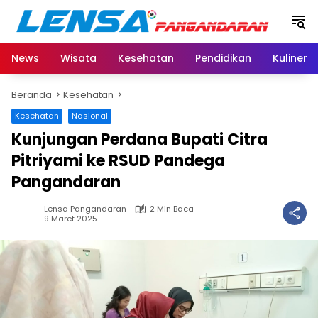
Langsung
ke
konten
News
Wisata
Kesehatan
Pendidikan
Kuliner
Beranda
Kesehatan
Kesehatan
Nasional
Kunjungan Perdana Bupati Citra
Pitriyami ke RSUD Pandega
Pangandaran
Lensa Pangandaran
2 Min Baca
9 Maret 2025