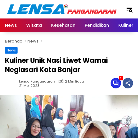
Langsung
ke
konten
News
Wisata
Kesehatan
Pendidikan
Kuliner
Beranda
News
News
Kuliner Unik Nasi Liwet Warnai
Neglasari Kota Banjar
5
Lensa Pangandaran
2 Min Baca
21 Mei 2023