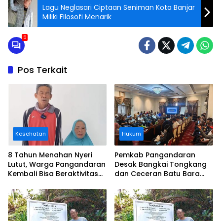
Lagu Neglasari Ciptaan Seniman Kota Banjar
Miliki Filosofi Menarik
5
Pos Terkait
Kesehatan
Hukum
8 Tahun Menahan Nyeri
Pemkab Pangandaran
Lutut, Warga Pangandaran
Desak Bangkai Tongkang
Kembali Bisa Beraktivitas
dan Ceceran Batu Bara
Usai Operasi Gratis
Segera Diangkat, Soroti
Ditanggung BPJS
Buruknya Koordinasi
Perusahaan