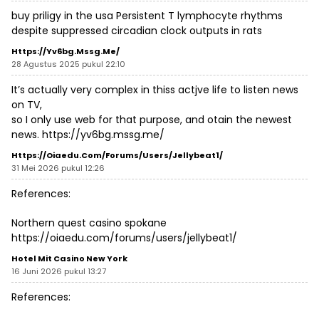
buy priligy in the usa
Persistent T lymphocyte rhythms
despite suppressed circadian clock outputs in rats
Https://yv6bg.mssg.me/
28 Agustus 2025 pukul 22:10
It’s actually very complex in thiss actjve life to listen news
on TV,
so I only use web for that purpose, and otain the newest
news.
https://yv6bg.mssg.me/
Https://oiaedu.com/forums/users/jellybeat1/
31 Mei 2026 pukul 12:26
References:
Northern quest casino spokane
https://oiaedu.com/forums/users/jellybeat1/
Hotel Mit Casino New York
16 Juni 2026 pukul 13:27
References: