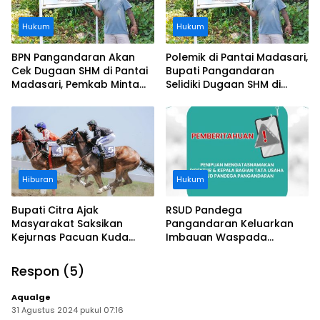
Hukum
Hukum
BPN Pangandaran Akan
Polemik di Pantai Madasari,
Cek Dugaan SHM di Pantai
Bupati Pangandaran
Madasari, Pemkab Minta
Selidiki Dugaan SHM di
Usut Asal-usul Sertifikat
Kawasan Sempadan
Pantai
Hiburan
Hukum
Bupati Citra Ajak
RSUD Pandega
Masyarakat Saksikan
Pangandaran Keluarkan
Kejurnas Pacuan Kuda
Imbauan Waspada
Indonesia Derby 2026 di
Penipuan
Legokjawa
Respon (5)
Aqualge
31 Agustus 2024 pukul 07:16