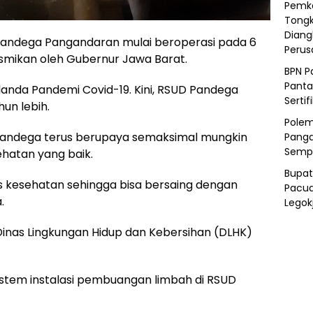
Pemka
Tongk
Diang
dega Pangandaran mulai beroperasi pada 6
Peru
resmikan oleh Gubernur Jawa Barat.
BPN P
Panta
ilanda Pandemi Covid-19. Kini, RSUD Pandega
Sertif
un lebih.
Polem
andega terus berupaya semaksimal mungkin
Panga
Semp
hatan yang baik.
Bupat
tas kesehatan sehingga bisa bersaing dengan
Pacua
.
Legok
 Dinas Lingkungan Hidup dan Kebersihan (DLHK)
sistem instalasi pembuangan limbah di RSUD