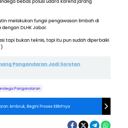
Pandega bebas polusi udara karena jarang
utin melakukan fungsi pengawasan limbah di
 dengan DLHK Jabar.
api bukan teknis, tapi itu pun sudah diperbaiki
*)
mang Pangandaran Jadi Sorotan
andega Pangandaran
ran Ambruk, Begini Proses KBM’nya