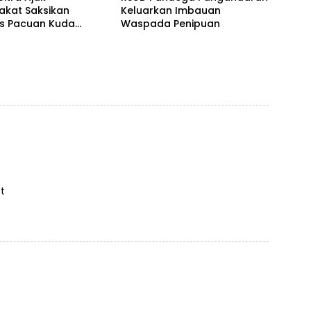
akat Saksikan
Keluarkan Imbauan
as Pacuan Kuda
Waspada Penipuan
ia Derby 2026 di
awa
t