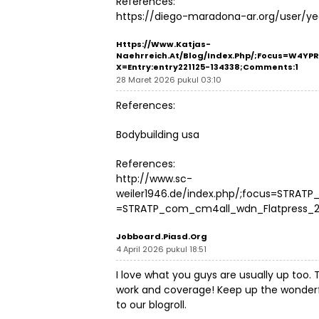
References:
https://diego-maradona-ar.org/user/ye
Https://www.katjas-
Naehrreich.at/Blog/index.php/;focus=W4
X=entry:entry221125-134338;comments:1
28 Maret 2026 pukul 03:10
References:
Bodybuilding usa
References:
http://www.sc-
weiler1946.de/index.php/;focus=STRA
=STRATP_com_cm4all_wdn_Flatpress_22
Jobboard.piasd.org
4 April 2026 pukul 18:51
I love what you guys are usually up too. 
work and coverage! Keep up the wonderf
to our blogroll.