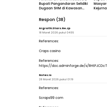
Bupati Pangandaran Selidiki
Masyar
Dugaan SHM di Kawasan
Kejurn
Sempadan Pantai
Indones
Legokj
Respon (38)
Argrathi.stars.ne.jp
18 Maret 2026 pukul 04:55
References:
Craps casino
References:
https://doc.adminforge.de/s/RHtPJCDcT
Notes.io
28 Maret 2026 pukul 01:19
References:
Scraps99 com