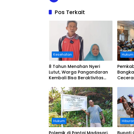
Pos Terkait
Kesehatan
Hukum
8 Tahun Menahan Nyeri
Pemkab
Lutut, Warga Pangandaran
Bangka
Kembali Bisa Beraktivitas
Cecera
Usai Operasi Gratis
Diangka
Ditanggung BPJS
Koordi
Hukum
Hibura
Polemik di Pantai Madasari,
Bupati 