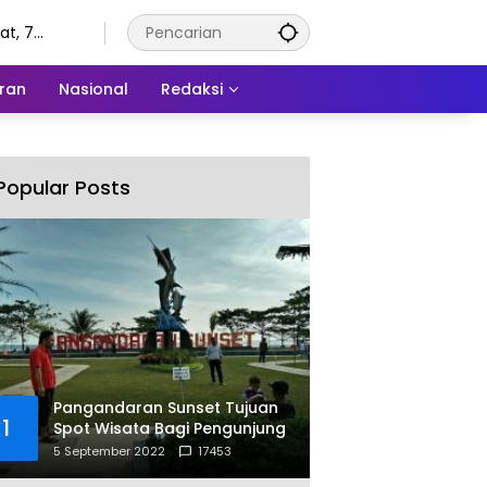
t, 7
tus 2026
ran
Nasional
Redaksi
Popular Posts
Pangandaran Sunset Tujuan
1
Spot Wisata Bagi Pengunjung
5 September 2022
17453