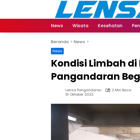
Langsung
ke
konten
News
Wisata
Kesehatan
Pen
Beranda
News
News
Kondisi Limbah d
Pangandaran Begi
Lensa Pangandaran
2 Min Baca
15 Oktober 2023