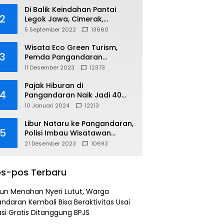
Di Balik Keindahan Pantai
2
Legok Jawa, Cimerak,
Pangandaran
5 September 2022
13660
Wisata Eco Green Turism,
3
Pemda Pangandaran
Gandeng PLN
11 Desember 2023
12373
Pajak Hiburan di
4
Pangandaran Naik Jadi 40
Persen
10 Januari 2024
12213
Libur Nataru ke Pangandaran,
5
Polisi Imbau Wisatawan
Gunakan Jalur Arteri
21 Desember 2023
10693
s-pos Terbaru
un Menahan Nyeri Lutut, Warga
ndaran Kembali Bisa Beraktivitas Usai
si Gratis Ditanggung BPJS