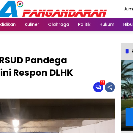
Juma
Agus
didikan
Kuliner
Olahraga
Politik
Hukum
Hibu
i RSUD Pandega
ni Respon DLHK
38