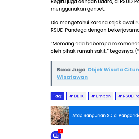
Begitu juga dengan udara, di RSUD 
menggunakan genset.
Dia mengetahui karena sejak awal r
RSUD Pandega dengan bekerjasama
“Memang ada beberapa rekomendasi t
oleh pihak rumah sakit,” tegasnya. (
Baca Juga
Objek Wisata Citu
Wisatawan
Tag:
DLHK
Limbah
RSUD P
Atap Bangunan SD di Panganda
38