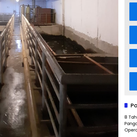
Po
8 Tah
Panga
Opera