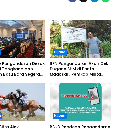
Hukum
 Pangandaran Desak
BPN Pangandaran Akan Cek
i Tongkang dan
Dugaan SHM di Pantai
n Batu Bara Segera
Madasari, Pemkab Minta
t, Soroti Buruknya
Usut Asal-usul Sertifikat
nasi Perusahaan
n
Hukum
Citra Ajak
RSUD Pandega Pangandaran