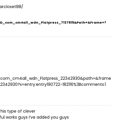
arcloset88/
YPRD_com_cm4all_wdn_Flatpress_7137915&path=&frame=?
TP_com_cm4all_wdn_Flatpress_22342930&path=&frame
342930?x=entry:entry190722-182116%3Bcomments:1
This type of clever
ul works guys I’ve added you guys