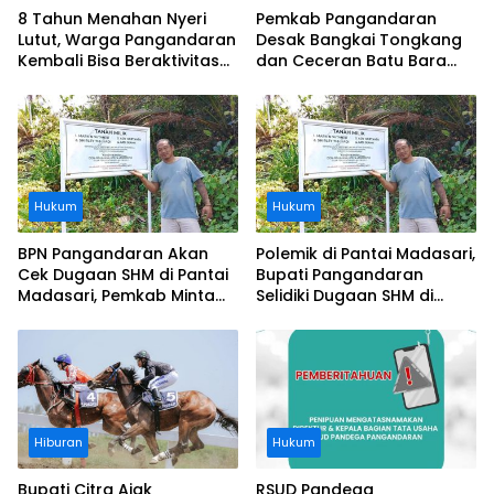
8 Tahun Menahan Nyeri
Pemkab Pangandaran
Lutut, Warga Pangandaran
Desak Bangkai Tongkang
Kembali Bisa Beraktivitas
dan Ceceran Batu Bara
Usai Operasi Gratis
Segera Diangkat, Soroti
Ditanggung BPJS
Buruknya Koordinasi
Perusahaan
Hukum
Hukum
BPN Pangandaran Akan
Polemik di Pantai Madasari,
Cek Dugaan SHM di Pantai
Bupati Pangandaran
Madasari, Pemkab Minta
Selidiki Dugaan SHM di
Usut Asal-usul Sertifikat
Kawasan Sempadan
Pantai
Hiburan
Hukum
Bupati Citra Ajak
RSUD Pandega