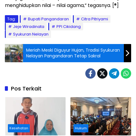
menghidupkan nilai – nilai agama,” tegasnya. [®]
Tag:
Bupati Pangandaran
Citra Pitriyami
Jeje Wiradinata
PPI Cikidang
Syukuran Nelayan
Meriah Meski Diguyur Hujan, Tradisi Syukuran
Nelayan Pangandaran Tetap Sakral
Pos Terkait
Kesehatan
Hukum