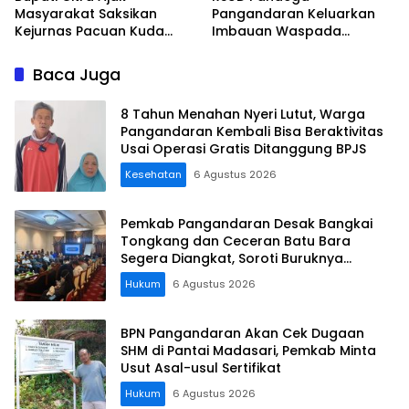
Masyarakat Saksikan
Pangandaran Keluarkan
Kejurnas Pacuan Kuda
Imbauan Waspada
Indonesia Derby 2026 di
Penipuan
Legokjawa
Baca Juga
8 Tahun Menahan Nyeri Lutut, Warga
Pangandaran Kembali Bisa Beraktivitas
Usai Operasi Gratis Ditanggung BPJS
Kesehatan
6 Agustus 2026
Pemkab Pangandaran Desak Bangkai
Tongkang dan Ceceran Batu Bara
Segera Diangkat, Soroti Buruknya
Koordinasi Perusahaan
Hukum
6 Agustus 2026
BPN Pangandaran Akan Cek Dugaan
SHM di Pantai Madasari, Pemkab Minta
Usut Asal-usul Sertifikat
Hukum
6 Agustus 2026