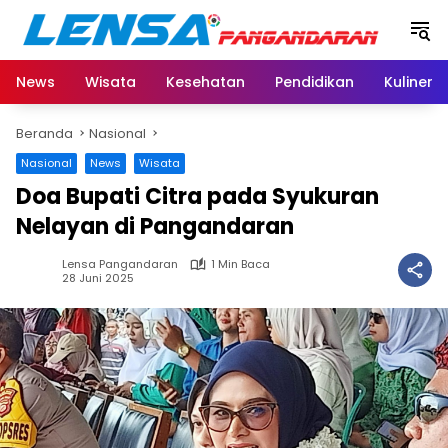
Langsung
ke
konten
News
Wisata
Kesehatan
Pendidikan
Kuliner
Beranda
Nasional
Nasional
News
Wisata
Doa Bupati Citra pada Syukuran
Nelayan di Pangandaran
Lensa Pangandaran
1 Min Baca
28 Juni 2025