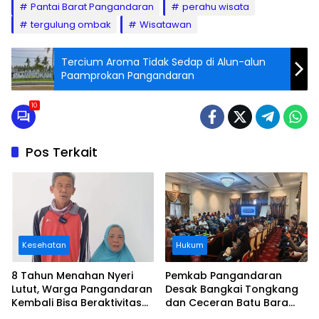
Pantai Barat Pangandaran
perahu wisata
tergulung ombak
Wisatawan
Tercium Aroma Tidak Sedap di Alun-alun
Paamprokan Pangandaran
10
Pos Terkait
Kesehatan
Hukum
8 Tahun Menahan Nyeri
Pemkab Pangandaran
Lutut, Warga Pangandaran
Desak Bangkai Tongkang
Kembali Bisa Beraktivitas
dan Ceceran Batu Bara
Usai Operasi Gratis
Segera Diangkat, Soroti