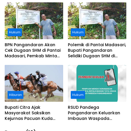
Ditanggung BPJS
Buruknya Koordinasi
Perusahaan
Hukum
Hukum
BPN Pangandaran Akan
Polemik di Pantai Madasari,
Cek Dugaan SHM di Pantai
Bupati Pangandaran
Madasari, Pemkab Minta
Selidiki Dugaan SHM di
Usut Asal-usul Sertifikat
Kawasan Sempadan
Pantai
Hiburan
Hukum
Bupati Citra Ajak
RSUD Pandega
Masyarakat Saksikan
Pangandaran Keluarkan
Kejurnas Pacuan Kuda
Imbauan Waspada
Indonesia Derby 2026 di
Penipuan
Legokjawa