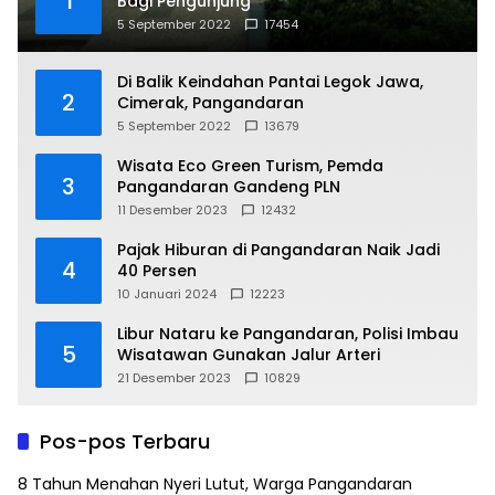
1
Bagi Pengunjung
5 September 2022
17454
Di Balik Keindahan Pantai Legok Jawa,
2
Cimerak, Pangandaran
5 September 2022
13679
Wisata Eco Green Turism, Pemda
3
Pangandaran Gandeng PLN
11 Desember 2023
12432
Pajak Hiburan di Pangandaran Naik Jadi
4
40 Persen
10 Januari 2024
12223
Libur Nataru ke Pangandaran, Polisi Imbau
5
Wisatawan Gunakan Jalur Arteri
21 Desember 2023
10829
Pos-pos Terbaru
8 Tahun Menahan Nyeri Lutut, Warga Pangandaran