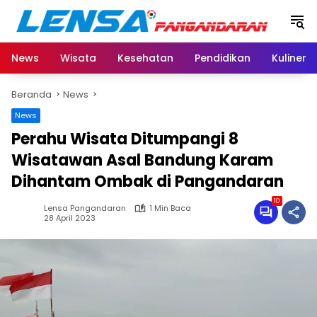
Langsung
ke
konten
News
Wisata
Kesehatan
Pendidikan
Kuliner
Beranda
News
News
Perahu Wisata Ditumpangi 8
Wisatawan Asal Bandung Karam
Dihantam Ombak di Pangandaran
10
Lensa Pangandaran
1 Min Baca
28 April 2023