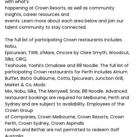
with what’s
happening at Crown Resorts, as well as community
insights, career resources and
events. Learn more about each area below and join our
talent community to stay connected.
The full list of participating Crown restaurants includes
Nobu,
Epicurean, TWR, a’Mare, Oncore by Clare Smyth, Woodcut,
Silks, CIRQ,
Teahouse, Yoshii’s Omakase and 88 Noodle. The full list of
participating Crown restaurants for Perth includes Atrium
Buffet, Bistro Guillaume, Cotta, Epicurean, Junction Grill,
Market & Co, Modo
Mio, Nobu, Silks, The Merrywell, Snax, 88 Noodle. Advanced
restaurant bookings are required for Melbourne, Perth and
Sydney and are subject to availability. Employees of the
Crown Group
of Companies, Crown Melbourne, Crown Resorts, Crown
Perth, Crown Sydney, Crown Aspinalls
London and Betfair are not permitted to redeem Golf
Australia