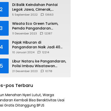
Di Balik Keindahan Pantai
2
Legok Jawa, Cimerak,
Pangandaran
5 September 2022
13663
Wisata Eco Green Turism,
3
Pemda Pangandaran
Gandeng PLN
11 Desember 2023
12387
Pajak Hiburan di
4
Pangandaran Naik Jadi 40
Persen
10 Januari 2024
12214
Libur Nataru ke Pangandaran,
5
Polisi Imbau Wisatawan
Gunakan Jalur Arteri
21 Desember 2023
10718
s-pos Terbaru
un Menahan Nyeri Lutut, Warga
ndaran Kembali Bisa Beraktivitas Usai
si Gratis Ditanggung BPJS