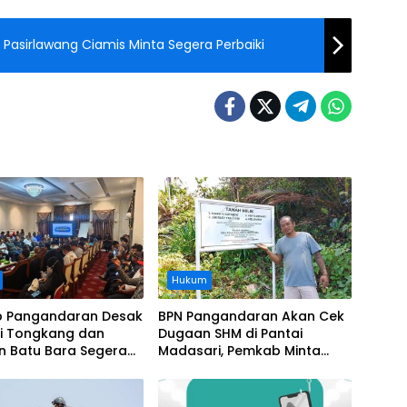
Pasirlawang Ciamis Minta Segera Perbaiki
Hukum
 Pangandaran Desak
BPN Pangandaran Akan Cek
i Tongkang dan
Dugaan SHM di Pantai
n Batu Bara Segera
Madasari, Pemkab Minta
t, Soroti Buruknya
Usut Asal-usul Sertifikat
nasi Perusahaan