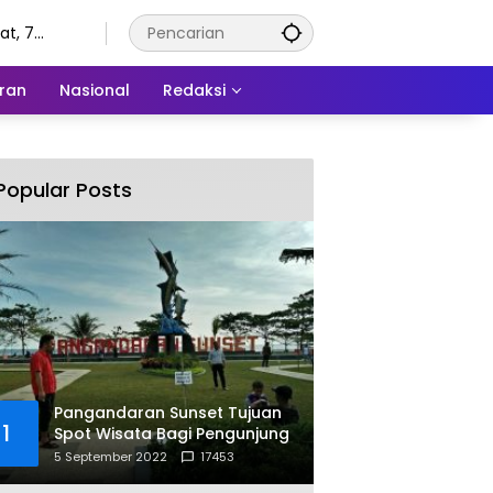
t, 7
tus 2026
ran
Nasional
Redaksi
Popular Posts
Pangandaran Sunset Tujuan
1
Spot Wisata Bagi Pengunjung
5 September 2022
17453