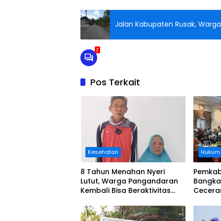
Jalan Kabupaten Rusak, Warga 
2
Pos Terkait
Kesehatan
Hukum
8 Tahun Menahan Nyeri
Pemkab
Lutut, Warga Pangandaran
Bangka
Kembali Bisa Beraktivitas
Cecera
Usai Operasi Gratis
Diangka
Ditanggung BPJS
Koordi