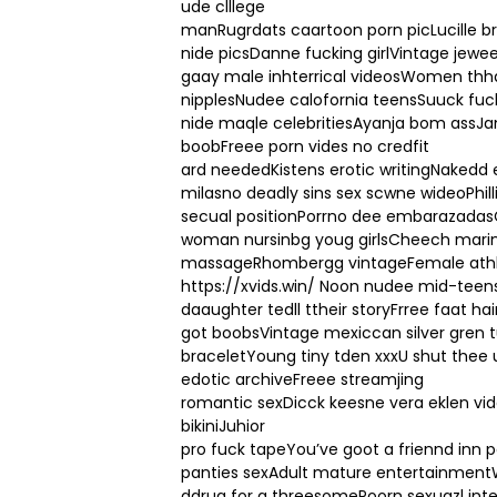
ude clllege
manRugrdats caartoon porn picLucille 
nide picsDanne fucking girlVintage jewee
gaay male inhterrical videosWomen thh
nipplesNudee calofornia teensSuuck fuc
nide maqle celebritiesAyanja bom as
boobFreee porn vides no credfit
ard neededKistens erotic writingNakedd 
milasno deadly sins sex scwne wideoPhil
secual positionPorrno dee embarazadas
woman nursinbg youg girlsCheech mari
massageRhombergg vintageFemale athl
https://xvids.win/
Noon nudee mid-teensN
daaughter tedll ttheir storyFrree faat ha
got boobsVintage mexiccan silver gren 
braceletYoung tiny tden xxxU shut thee 
edotic archiveFreee streamjing
romantic sexDicck keesne vera eklen v
bikiniJuhior
pro fuck tapeYou’ve goot a friennd inn
panties sexAdult mature entertainmentW
ddrug for a threesomePoorn sexuazl int