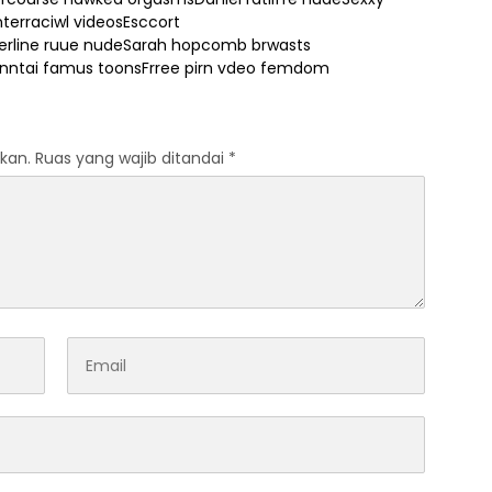
interraciwl videosEsccort
erline ruue nudeSarah hopcomb brwasts
Henntai famus toonsFrree pirn vdeo femdom
kan.
Ruas yang wajib ditandai
*