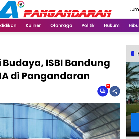
Juma
Agus
didikan
Kuliner
Olahraga
Politik
Hukum
Hibu
Budaya, ISBI Bandung
SMA di Pangandaran
2