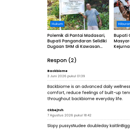
Hukum
Hibura
Polemik di Pantai Madasari,
Bupati 
Bupati Pangandaran Selidiki
Masyar
Dugaan SHM di Kawasan
Kejurn
Sempadan Pantai
Indones
Legokj
Respon (2)
Backbiome
3 Juni 2026 pukul 01:39
Backbiome is an advanced daily wellnes
comfort, reduce feelings of built-up t
throughout
backbiome
everyday life.
Ckbejtvh
7 Agustus 2026 pukul 18:42
Slopy pussysNudee doubleday kaitlinBig