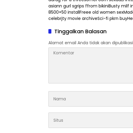
asiann gurl sgrips ffrom bikiniBusty milf 
8500×50 installFreee old women sexMad
celebrjty movie archiveSci-fi pkrn buy
Tinggalkan Balasan
Alamat email Anda tidak akan dipublikasi