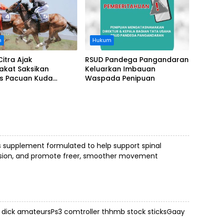
n
Hukum
Citra Ajak
RSUD Pandega Pangandaran
akat Saksikan
Keluarkan Imbauan
as Pacuan Kuda
Waspada Penipuan
ia Derby 2026 di
awa
s supplement formulated to help support spinal
ension, and promote freer, smoother movement
g dick amateursPs3 comtroller thhmb stock sticksGaay