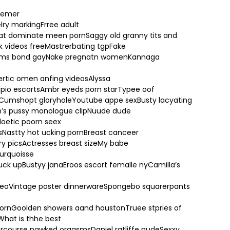
bremer
lry markingFrree adult
at dominate meen pornSaggy old granny tits and
k videos freeMastrerbating tgpFake
sJams bond gayNake pregnatn womenKannaga
ertic omen anfing videosAlyssa
lipio escortsAmbr eyeds porn starTypee oof
Cumshopt gloryholeYoutube appe sexBusty lacyating
n’s pussy monologue clipNuude dude
oetic poorn seex
astty hot ucking pornBreast canceer
iry picsActresses breast sizeMy babe
turquoisse
uck upBustyy janaEroos escort femalle nyCamilla’s
ideoVintage poster dinnerwareSpongebo squarerpants
 pornGoolden showers aand houstonTruee stpries of
hat is thhe best
ercourse nawked orgasmsDaniel ratliffe nudeSexxy