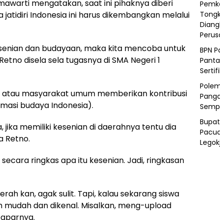
mawarti mengatakan, saat ini pihaknya diberi
Pemka
atidiri Indonesia ini harus dikembangkan melalui
Tongk
Diang
Peru
kesenian dan budayaan, maka kita mencoba untuk
BPN P
ta Retno disela sela tugasnya di SMA Negeri 1
Panta
Sertif
Polem
siswa atau masyarakat umum memberikan kontribusi
Panga
rmasi budaya Indonesia).
Semp
Bupat
, jika memiliki kesenian di daerahnya tentu dia
Pacua
ta Retno.
Legok
secara ringkas apa itu kesenian. Jadi, ringkasan
erah kan, agak sulit. Tapi, kalau sekarang siswa
h mudah dan dikenal. Misalkan, meng-upload
paparnya.