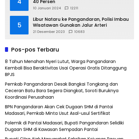
4
40 Persen
10 Januari 2024
12211
Libur Nataru ke Pangandaran, Polisi Imbau
5
Wisatawan Gunakan Jalur Arteri
21 Desember 2023
10683
Pos-pos Terbaru
8 Tahun Menahan Nyeri Lutut, Warga Pangandaran
Kembali Bisa Beraktivitas Usai Operasi Gratis Ditanggung
BPJS
Pemkab Pangandaran Desak Bangkai Tongkang dan
Ceceran Batu Bara Segera Diangkat, Soroti Buruknya
Koordinasi Perusahaan
BPN Pangandaran Akan Cek Dugaan SHM di Pantai
Madasari, Pemkab Minta Usut Asal-usul Sertifikat
Polemik di Pantai Madasari, Bupati Pangandaran Selidiki
Dugaan SHM di Kawasan Sempadan Pantai
Bupati Citra Ajak Masyarakat Saksikan Kejurnas Pacuan