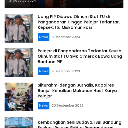
Pangandaran
31 Agustus 2024
Uang PIP Dibawa Oknum Staf TU di
Pangandaran Hingga Pelajar Terlantar,
Kepsek; Itu Miskomunikasi
News
9 Desember 2023
Pelajar di Pangandaran Terlantar Seusai
Oknum Staf TU SMK Cimerak Bawa Uang
Bantuan PIP
News
9 Desember 2023
Silturahmi dengan Jurnalis, Kapolres
Banjar Kenalkan Makanan Hasil Karya
Pelajar
News
20 September 2023
Kembangkan Seni Budaya, ISBI Bandung
Edukasi Pelajar SMA di Pangandaran