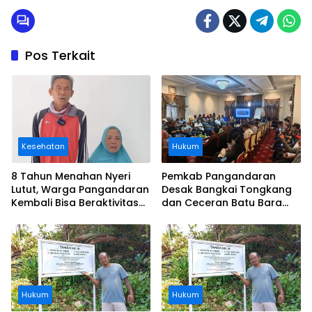
Pos Terkait
Kesehatan
Hukum
8 Tahun Menahan Nyeri
Pemkab Pangandaran
Lutut, Warga Pangandaran
Desak Bangkai Tongkang
Kembali Bisa Beraktivitas
dan Ceceran Batu Bara
Usai Operasi Gratis
Segera Diangkat, Soroti
Ditanggung BPJS
Buruknya Koordinasi
Perusahaan
Hukum
Hukum