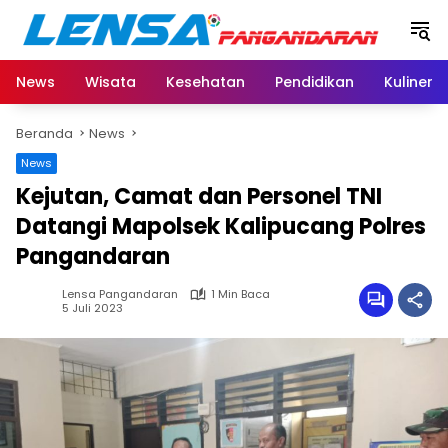
Langsung
ke
konten
News
Wisata
Kesehatan
Pendidikan
Kuliner
Beranda
News
News
Kejutan, Camat dan Personel TNI
Datangi Mapolsek Kalipucang Polres
Pangandaran
Lensa Pangandaran
1 Min Baca
5 Juli 2023