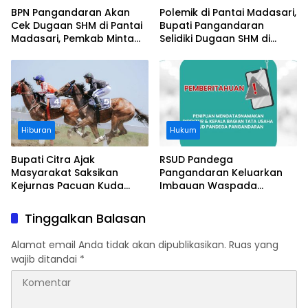
BPN Pangandaran Akan
Polemik di Pantai Madasari,
Cek Dugaan SHM di Pantai
Bupati Pangandaran
Madasari, Pemkab Minta
Selidiki Dugaan SHM di
Usut Asal-usul Sertifikat
Kawasan Sempadan
Pantai
Hiburan
Hukum
Bupati Citra Ajak
RSUD Pandega
Masyarakat Saksikan
Pangandaran Keluarkan
Kejurnas Pacuan Kuda
Imbauan Waspada
Indonesia Derby 2026 di
Penipuan
Legokjawa
Tinggalkan Balasan
Alamat email Anda tidak akan dipublikasikan.
Ruas yang
wajib ditandai
*