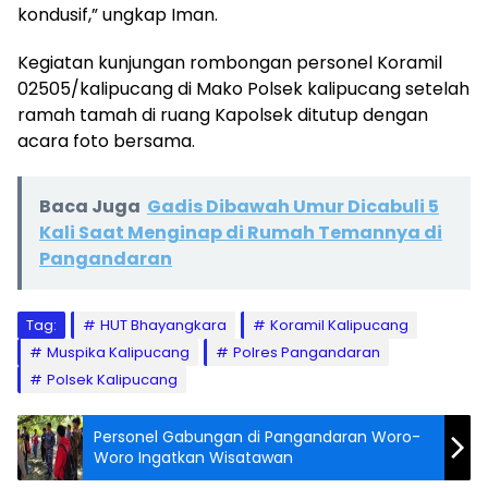
kondusif,” ungkap Iman.
Kegiatan kunjungan rombongan personel Koramil
02505/kalipucang di Mako Polsek kalipucang setelah
ramah tamah di ruang Kapolsek ditutup dengan
acara foto bersama.
Baca Juga
Gadis Dibawah Umur Dicabuli 5
Kali Saat Menginap di Rumah Temannya di
Pangandaran
Tag:
HUT Bhayangkara
Koramil Kalipucang
Muspika Kalipucang
Polres Pangandaran
Polsek Kalipucang
Personel Gabungan di Pangandaran Woro-
Woro Ingatkan Wisatawan