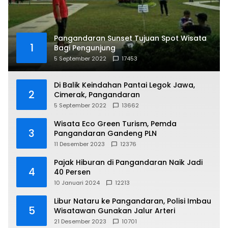
Pangandaran Sunset Tujuan Spot Wisata
1
Bagi Pengunjung
5 September 2022
17453
Di Balik Keindahan Pantai Legok Jawa,
2
Cimerak, Pangandaran
5 September 2022
13662
Wisata Eco Green Turism, Pemda
3
Pangandaran Gandeng PLN
11 Desember 2023
12376
Pajak Hiburan di Pangandaran Naik Jadi
4
40 Persen
10 Januari 2024
12213
Libur Nataru ke Pangandaran, Polisi Imbau
5
Wisatawan Gunakan Jalur Arteri
21 Desember 2023
10701