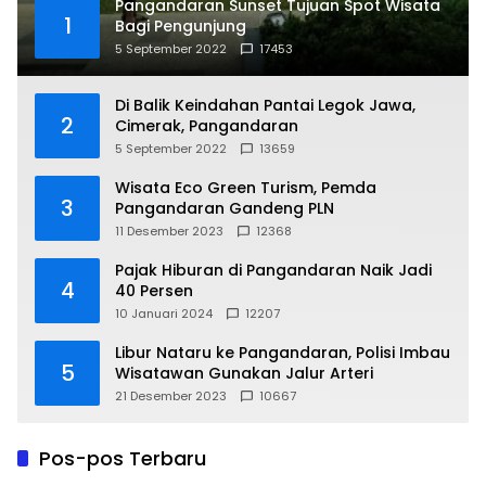
Pangandaran Sunset Tujuan Spot Wisata
1
Bagi Pengunjung
5 September 2022
17453
Di Balik Keindahan Pantai Legok Jawa,
2
Cimerak, Pangandaran
5 September 2022
13659
Wisata Eco Green Turism, Pemda
3
Pangandaran Gandeng PLN
11 Desember 2023
12368
Pajak Hiburan di Pangandaran Naik Jadi
4
40 Persen
10 Januari 2024
12207
Libur Nataru ke Pangandaran, Polisi Imbau
5
Wisatawan Gunakan Jalur Arteri
21 Desember 2023
10667
Pos-pos Terbaru