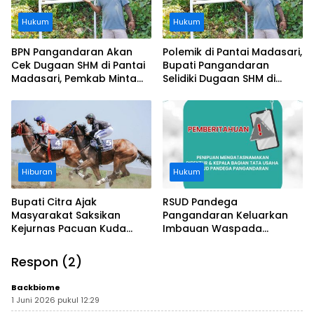
Hukum
Hukum
BPN Pangandaran Akan
Polemik di Pantai Madasari,
Cek Dugaan SHM di Pantai
Bupati Pangandaran
Madasari, Pemkab Minta
Selidiki Dugaan SHM di
Usut Asal-usul Sertifikat
Kawasan Sempadan
Pantai
Hiburan
Hukum
Bupati Citra Ajak
RSUD Pandega
Masyarakat Saksikan
Pangandaran Keluarkan
Kejurnas Pacuan Kuda
Imbauan Waspada
Indonesia Derby 2026 di
Penipuan
Legokjawa
Respon (2)
Backbiome
1 Juni 2026 pukul 12:29