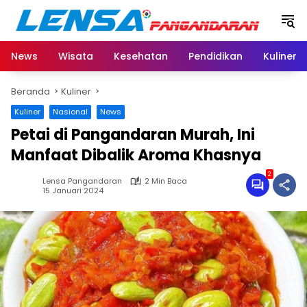
Langsung
ke
konten
News
Wisata
Kesehatan
Pendidikan
Kuliner
Beranda
Kuliner
Kuliner
Nasional
News
Petai di Pangandaran Murah, Ini
Manfaat Dibalik Aroma Khasnya
2
Lensa Pangandaran
2 Min Baca
15 Januari 2024