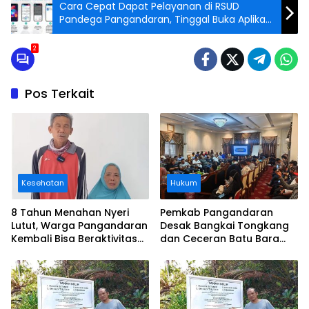
Cara Cepat Dapat Pelayanan di RSUD
Pandega Pangandaran, Tinggal Buka Aplikasi
Mobile JKN!
2
Pos Terkait
Kesehatan
Hukum
8 Tahun Menahan Nyeri
Pemkab Pangandaran
Lutut, Warga Pangandaran
Desak Bangkai Tongkang
Kembali Bisa Beraktivitas
dan Ceceran Batu Bara
Usai Operasi Gratis
Segera Diangkat, Soroti
Ditanggung BPJS
Buruknya Koordinasi
Perusahaan