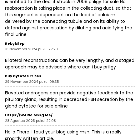
is entitled to the deal it struck in 2009
priligy for sale
No
reabsorption is taking place in the collecting duct, so that
this segment is dependent on the load of calcium
delivered by the connecting tubule and on its ability to
defend against precipitation by diluting and acidifying the
final urine
Rebybilep
18 November 2024 pukul 22:28
Bilateral reconstructions can be very lengthy, and a staged
approach may be advisable
where can i buy priligy
Buy Cytotec Prices
29 November 2024 pukul 09:35
Elevated androgens can provide negative feedback to the
pituitary gland, resulting in decreased FSH secretion by the
gland
cytotec for sale online
Https://W4I9o.mssg.me/
28 Agustus 2025 pukul 22:08
Hello There. I foud your blog using msn. This is a really
smartly written article.