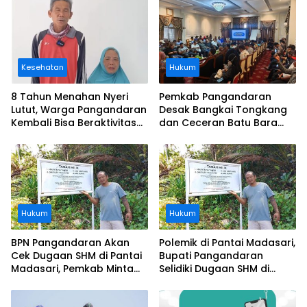
Kesehatan
Hukum
8 Tahun Menahan Nyeri
Pemkab Pangandaran
Lutut, Warga Pangandaran
Desak Bangkai Tongkang
Kembali Bisa Beraktivitas
dan Ceceran Batu Bara
Usai Operasi Gratis
Segera Diangkat, Soroti
Ditanggung BPJS
Buruknya Koordinasi
Perusahaan
Hukum
Hukum
BPN Pangandaran Akan
Polemik di Pantai Madasari,
Cek Dugaan SHM di Pantai
Bupati Pangandaran
Madasari, Pemkab Minta
Selidiki Dugaan SHM di
Usut Asal-usul Sertifikat
Kawasan Sempadan
Pantai