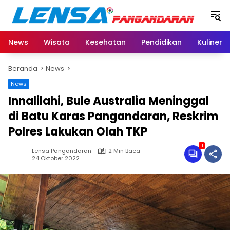
Langsung
ke
konten
News
Wisata
Kesehatan
Pendidikan
Kuliner
Beranda
News
News
Innalilahi, Bule Australia Meninggal
di Batu Karas Pangandaran, Reskrim
Polres Lakukan Olah TKP
11
Lensa Pangandaran
2 Min Baca
24 Oktober 2022