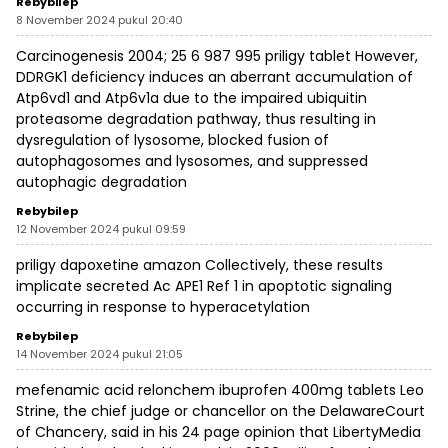
Rebybilep
8 November 2024 pukul 20:40
Carcinogenesis 2004; 25 6 987 995
priligy tablet
However,
DDRGK1 deficiency induces an aberrant accumulation of
Atp6vd1 and Atp6v1a due to the impaired ubiquitin
proteasome degradation pathway, thus resulting in
dysregulation of lysosome, blocked fusion of
autophagosomes and lysosomes, and suppressed
autophagic degradation
Rebybilep
12 November 2024 pukul 09:59
priligy dapoxetine amazon
Collectively, these results
implicate secreted Ac APE1 Ref 1 in apoptotic signaling
occurring in response to hyperacetylation
Rebybilep
14 November 2024 pukul 21:05
mefenamic acid relonchem ibuprofen 400mg tablets Leo
Strine, the chief judge or chancellor on the DelawareCourt
of Chancery, said in his 24 page opinion that LibertyMedia