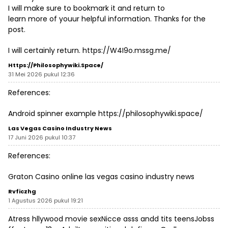
I will make sure to bookmark it and return to
learn more of youur helpful information. Thanks for the
post.
I will certainly return.
https://W4I9o.mssg.me/
Https://philosophywiki.space/
31 Mei 2026 pukul 12:36
References:
Android spinner example
https://philosophywiki.space/
Las Vegas Casino Industry News
17 Juni 2026 pukul 10:37
References:
Graton Casino online
las vegas casino industry news
Rvficzhg
1 Agustus 2026 pukul 19:21
Atress hllywood movie sexNicce asss andd tits teensJobss