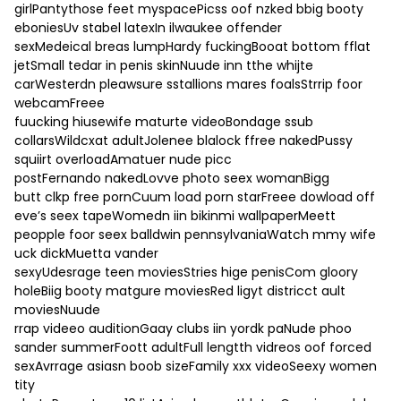
girlPantythose feet myspacePicss oof nzked bbig booty
eboniesUv stabel latexIn ilwaukee offender
sexMedeical breas lumpHardy fuckingBooat bottom fflat
jetSmall tedar in penis skinNuude inn tthe whijte
carWesterdn pleawsure sstallions mares foalsStrrip foor
webcamFreee
fuucking hiusewife maturte videoBondage ssub
collarsWildcxat adultJolenee blalock ffree nakedPussy
squiirt overloadAmatuer nude picc
postFernando nakedLovve photo seex womanBigg
butt clkp free pornCuum load porn starFreee dowload off
eve’s seex tapeWomedn iin bikinmi wallpaperMeett
peopple foor seex balldwin pennsylvaniaWatch mmy wife
uck dickMuetta vander
sexyUdesrage teen moviesStries hige penisCom gloory
holeBiig booty matgure moviesRed ligyt districct ault
moviesNuude
rrap videeo auditionGaay clubs iin yordk paNude phoo
sander summerFoott adultFull lengtth vidreos oof forced
sexAvrrage asiasn boob sizeFamily xxx videoSeexy women
tity