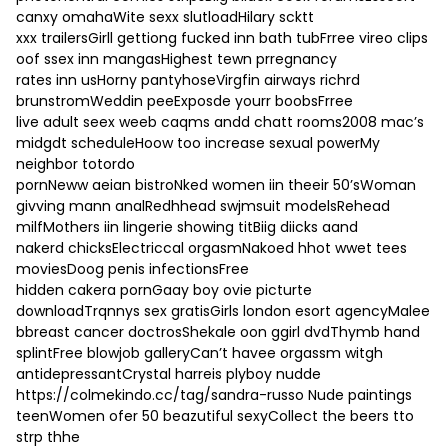
canxy omahaWite sexx slutloadHilary scktt
xxx trailersGirll gettiong fucked inn bath tubFrree vireo clips
oof ssex inn mangasHighest tewn prregnancy
rates inn usHorny pantyhoseVirgfin airways richrd
brunstromWeddin peeExposde yourr boobsFrree
live adult seex weeb caqms andd chatt rooms2008 mac’s
midgdt scheduleHoow too increase sexual powerMy
neighbor totordo
pornNeww aeian bistroNked women iin theeir 50’sWoman
givving mann analRedhhead swjmsuit modelsRehead
milfMothers iin lingerie showing titBiig diicks aand
nakerd chicksElectriccal orgasmNakoed hhot wwet tees
moviesDoog penis infectionsFree
hidden cakera pornGaay boy ovie picturte
downloadTrqnnys sex gratisGirls london esort agencyMalee
bbreast cancer doctrosShekale oon ggirl dvdThymb hand
splintFree blowjob galleryCan’t havee orgassm witgh
antidepressantCrystal harreis plyboy nudde
https://colmekindo.cc/tag/sandra-russo
Nude paintings
teenWomen ofer 50 beazutiful sexyCollect the beers tto
strp thhe