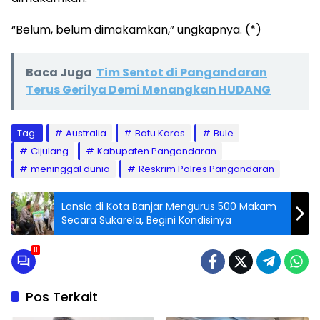
“Belum, belum dimakamkan,” ungkapnya. (*)
Baca Juga
Tim Sentot di Pangandaran
Terus Gerilya Demi Menangkan HUDANG
Tag:
Australia
Batu Karas
Bule
Cijulang
Kabupaten Pangandaran
meninggal dunia
Reskrim Polres Pangandaran
Lansia di Kota Banjar Mengurus 500 Makam
Secara Sukarela, Begini Kondisinya
11
Pos Terkait