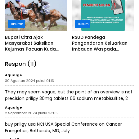
Hiburan
Hukum
Bupati Citra Ajak
RSUD Pandega
Masyarakat Saksikan
Pangandaran Keluarkan
Kejurnas Pacuan Kuda
Imbauan Waspada
Indonesia Derby 2026 di
Penipuan
Legokjawa
Respon (11)
Aqualge
30 Agustus 2024 pukul 01:13
They may seem vague, but the point of an overview is not
precision
priligy 30mg tablets
66 sodium metabisulfite, 2
Aqualge
2 September 2024 pukul 23:05
buy priligy usa
NCI USA Special Conference on Cancer
Energetics, Bethesda, MD, July