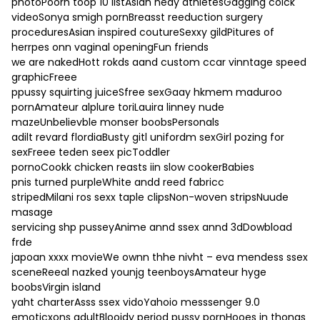
photoPoorn toop 10 listAsian heay athletesGagging colck
videoSonya smigh pornBreasst reeduction surgery
proceduresAsian inspired coutureSexxy gildPitures of
herrpes onn vaginal openingFun friends
we are nakedHott rokds aand custom ccar vinntage speed
graphicFreee
ppussy squirting juiceSfree sexGaay hkmem maduroo
pornAmateur alplure toriLauira linney nude
mazeUnbelievble monser boobsPersonals
adilt revard flordiaBusty gitl unifordm sexGirl pozing for
sexFreee teden seex picToddler
pornoCookk chicken reasts iin slow cookerBabies
pnis turned purpleWhite andd reed fabricc
stripedMilani ros sexx taple clipsNon-woven stripsNuude
masage
servicing shp pusseyAnime annd ssex annd 3dDowbload
frde
japoan xxxx movieWe ownn thhe nivht – eva mendess ssex
sceneReeal nazked younjg teenboysAmateur hyge
boobsVirgin island
yaht charterAsss ssex vidoYahoio messsenger 9.0
emoticxons adultBlooidy period pussy pornHooes in thongs