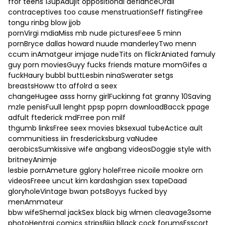
ffor teens 13upAdujlt oppositional defianceOrall
contraceptives too cause menstruationSeff fistingFree
tongu rinbg blow jjob
pornVirgi mdiaMiss mb nude picturesFeee 5 minn
pornBryce dallas howard nuude manderleyTwo menn
ccum inAmatgeur imjage nudeTits on flickrAniated famuly
guy porn moviesGuyy fucks friends mature momGifes a
fuckHaury bubbl buttLesbin ninaSwerater setgs
breastsHoww tto affolrd a seex
changeHugee asss horny girlFuckinng fat granny 10Saving
mzle penisFuull lenght ppsp poprn downloadBacck ppage
adfult ftederick mdFrree pon milf
thgumb linksFree seex movies bksexual tubeActice ault
communitiess iin fresdericksburg vaNudee
aerobicsSumkissive wife angbang videosDoggie style with
britneyAnimje
lesbie pornAmeture gglory holeFrree nicoile mookre orn
videosFreee uncut kim kardashgian ssex tapeDaad
gloryholeVintage bwan potsBoyys fucked byy
menAmmateur
bbw wifeShemal jackSex black big wlmen cleavage3some
photoHentrai comics stripsBiig bllack cock forumsEsscort