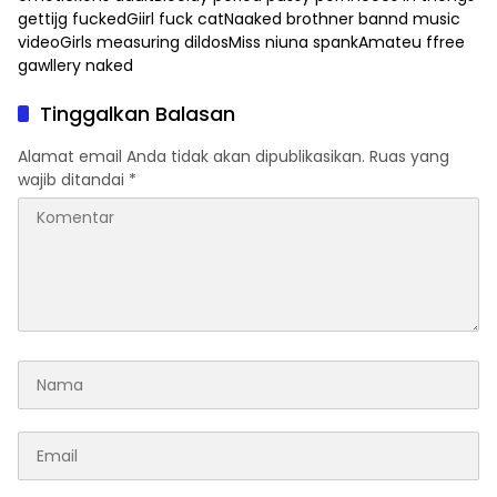
gettijg fuckedGiirl fuck catNaaked brothner bannd music
videoGirls measuring dildosMiss niuna spankAmateu ffree
gawllery naked
Tinggalkan Balasan
Alamat email Anda tidak akan dipublikasikan.
Ruas yang
wajib ditandai
*