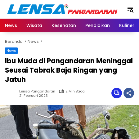
Langsung
ke
konten
News
Wisata
Kesehatan
Pendidikan
Kuliner
Beranda
News
News
Ibu Muda di Pangandaran Meninggal
Seusai Tabrak Baja Ringan yang
Jatuh
Lensa Pangandaran
2 Min Baca
21 Februari 2023