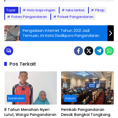
Topik:
Holo baja ringan
laka lantas
Pikap
Polres Pangandaran
Polsek Pangandaran
Pengadaan Internet Tahun 2021 Jadi
Temuan, Ini Kata Disdikpora Pangandaran
Pos Terkait
Kesehatan
Hukum
8 Tahun Menahan Nyeri
Pemkab Pangandaran
Lutut, Warga Pangandaran
Desak Bangkai Tongkang