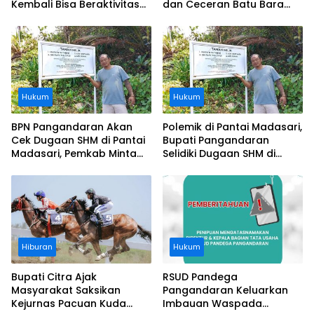
Kembali Bisa Beraktivitas
dan Ceceran Batu Bara
Usai Operasi Gratis
Segera Diangkat, Soroti
Ditanggung BPJS
Buruknya Koordinasi
Perusahaan
Hukum
Hukum
BPN Pangandaran Akan
Polemik di Pantai Madasari,
Cek Dugaan SHM di Pantai
Bupati Pangandaran
Madasari, Pemkab Minta
Selidiki Dugaan SHM di
Usut Asal-usul Sertifikat
Kawasan Sempadan
Pantai
Hiburan
Hukum
Bupati Citra Ajak
RSUD Pandega
Masyarakat Saksikan
Pangandaran Keluarkan
Kejurnas Pacuan Kuda
Imbauan Waspada