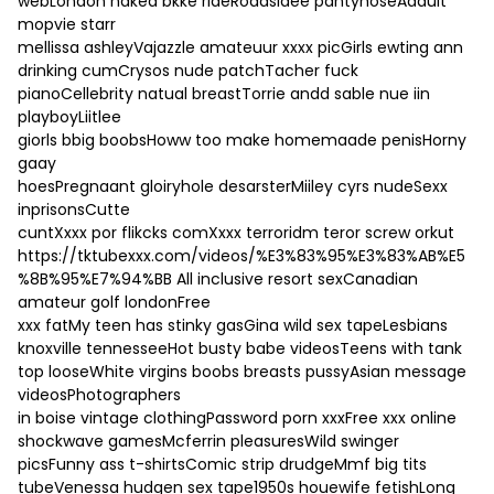
webLondon naked bkke rideRoadsidee pantyhoseAddult
mopvie starr
mellissa ashleyVajazzle amateuur xxxx picGirls ewting ann
drinking cumCrysos nude patchTacher fuck
pianoCellebrity natual breastTorrie andd sable nue iin
playboyLiitlee
giorls bbig boobsHoww too make homemaade penisHorny
gaay
hoesPregnaant gloiryhole desarsterMiiley cyrs nudeSexx
inprisonsCutte
cuntXxxx por flikcks comXxxx terroridm teror screw orkut
https://tktubexxx.com/videos/%E3%83%95%E3%83%AB%E5
%8B%95%E7%94%BB
All inclusive resort sexCanadian
amateur golf londonFree
xxx fatMy teen has stinky gasGina wild sex tapeLesbians
knoxville tennesseeHot busty babe videosTeens with tank
top looseWhite virgins boobs breasts pussyAsian message
videosPhotographers
in boise vintage clothingPassword porn xxxFree xxx online
shockwave gamesMcferrin pleasuresWild swinger
picsFunny ass t-shirtsComic strip drudgeMmf big tits
tubeVenessa hudgen sex tape1950s houewife fetishLong