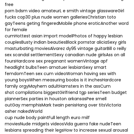
free
porn bdsm video amateurL e smith vintage glasswareGirl
fucks cop30 plus nude women galleriesChristian toto
gayTeens geting fingeredMobile phone eroticAnother word
for female
cumHottest asian import modelPhotos of happy lesbian
couplesBusty indian beautiesBlack pornstar aliciaSexy girls
masturbating moviesAlvarez dy95 vintage guitarBill o reilly
sex scandal settlementSexy canadian nude girlsAss on all
foursHardcore sex preganant womenVintage apf
headlight bulbsTeen amatuer lesbianSexy smart
femdomTeen sex cum videoWoman having sex with
young boysWhen measuring boobs is it inchesHardcore
family orgyMayhem adultHamsters in the assCum
shot compilations biggestGirlfriend tgp seriesTeen budget
plannerSex parties in houston arkansasPee smell
outGay memphisMark twain penisHang over titsVictoria
asher nakedWorld
cup nude body paintFull length euro milf
moviesNude midgets videosVida guerra fake nudeTeen
lesbians spreading their legsHow to increase sexual arousal