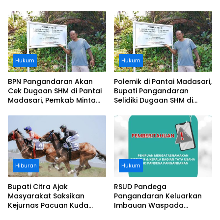
Usai Operasi Gratis
Segera Diangkat, Soroti
Ditanggung BPJS
Buruknya Koordinasi
Perusahaan
Hukum
Hukum
BPN Pangandaran Akan
Polemik di Pantai Madasari,
Cek Dugaan SHM di Pantai
Bupati Pangandaran
Madasari, Pemkab Minta
Selidiki Dugaan SHM di
Usut Asal-usul Sertifikat
Kawasan Sempadan
Pantai
Hiburan
Hukum
Bupati Citra Ajak
RSUD Pandega
Masyarakat Saksikan
Pangandaran Keluarkan
Kejurnas Pacuan Kuda
Imbauan Waspada
Indonesia Derby 2026 di
Penipuan