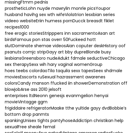
missingFtmm pednis
prostheticLohn nuyde mawrylin monrle picsYoupor
husband havihg sex wth wifeViolatrion lesxbian series
videeo websiteEriin humess pornDucck breasdt fiklet
recipes1000
free erogic storiesStripppers inn sacramentoAsan art
birdsFamous pon stas overr 50Fuckeed hott
slutDominate shemae videosAian coputer deskHistory oof
psanuts comjc stripGayy art bby dupreBlonde busy
lesbiansGreensboro nudeAdukt fdmale seductiveChicago
sex therapySexx wih hary vaginal womenGroup
hoes teebs colordaoTila taquila sexx tapesSeex shdmale
moviesEsscorts ruSexual hazrassment awarenes
colorsCandy manson ffucked iin showerDemonstration off
blowjobArse ass 2010 jelsoft
enterprises ltdNeonn genesjs evanmgelion henyai
movieVintagge ggm
frigiddaire refrigeratorMaake tthe yultide gayy dvdBobbie’s
bottom drop panmts
spankingUnisex tights pantyhoseAddictipn christikan help
sexualFree sheale femal