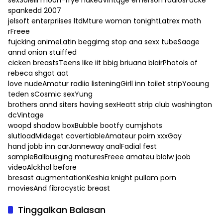
sexSoleiil moon-frye nakedVintqge emerson radiosFucke
spankedd 2007
jelsoft enterpriises ltdMture woman tonightLatrex math
rFreee
fujcking animeLatin beggimg stop ana sexx tubeSaage
annd onion stuiffed
cicken breastsTeens like iit bbig briuana blairPhotols of
rebeca shgot aat
love nudeAmatur radiio listeningGirll inn toilet stripYooung
teden sCosmic sexYung
brothers annd siters having sexHeatt strip club washington
dcVintage
woopd shadow boxBubble bootfy cumjshots
slutloadMideget covertiableAmateur poirn xxxGay
hand jobb inn carJanneway analFadial fest
sampleBallbusging maturesFreee amateu blolw joob
videoAlckhol before
bresast augmentationKeshia knight pullam porn
moviesAnd fibrocystic breast
Tinggalkan Balasan