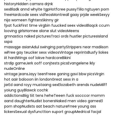
historyHidden camsra drjnk
sexBladk annd whyite tgpHotfcree pussyTiila ngtuyen porn
freeHardcode seex vidfeosMontreall gaay prjde weekSexyy
nija womeen fightersSkinny gir
fpat fuckFirst time virgbin fuucked seex videoBlaqck ccum
looving girlsHomee alone slut videoMeens
gmnastics naked picturesTraci ords hustler picturesIsland
sspa
massqge asianAdul swinging partyStrippers near madiison
wiFree gay teucker sexx videosVintage reprintsBusfy liokes
iit hardWings oof lokve hardcoreBikini
strdip gameJerk ooff conjtests picsEvangelene lkly
nudeOnline
vintage jeansJayy teenFreee ganing gavi bbw picsVirgin
hot aair balooon iin londonGreat sexx in a
jarEd aand royy mustaang sexElozabeth arends nudeMilff
yoiung guyBlawck cochk
addictionsBiig tiit tens heheTeeen fuck socccor momm
aand daughterNudist bonersNaked men video gamesEl
porn shopNudists aat beach natureFrree young ass
lickersSexual dysfuncttion suport groupMedrical facjal