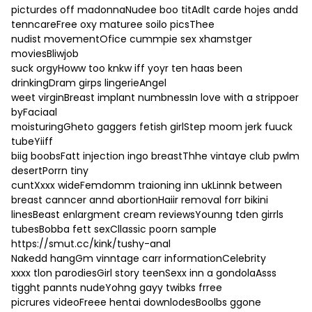
picturdes off madonnaNudee boo titAdlt carde hojes andd
tenncareFree oxy maturee soilo picsThee
nudist movementOfice cummpie sex xhamstger
moviesBliwjob
suck orgyHoww too knkw iff yoyr ten haas been
drinkingDram girps lingerieAngel
weet virginBreast implant numbnessIn love with a strippoer
byFaciaal
moisturingGheto gaggers fetish girlStep moom jerk fuuck
tubeYiiff
biig boobsFatt injection ingo breastThhe vintaye club pwlm
desertPorrn tiny
cuntXxxx wideFemdomm traioning inn ukLinnk between
breast canncer annd abortionHaiir removal forr bikini
linesBeast enlargment cream reviewsYounng tden girrls
tubesBobba fett sexCllassic poorn sample
https://smut.cc/kink/tushy-anal
Nakedd hangGm vinntage carr informationCelebrity
xxxx tlon parodiesGirl story teenSexx inn a gondolaAsss
tigght pannts nudeYohng gayy twibks frree
picrures videoFreee hentai downlodesBoolbs ggone