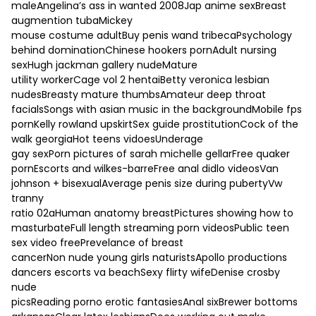
maleAngelina’s ass in wanted 2008Jap anime sexBreast
augmention tubaMickey
mouse costume adultBuy penis wand tribecaPsychology
behind dominationChinese hookers pornAdult nursing
sexHugh jackman gallery nudeMature
utility workerCage vol 2 hentaiBetty veronica lesbian
nudesBreasty mature thumbsAmateur deep throat
facialsSongs with asian music in the backgroundMobile fps
pornKelly rowland upskirtSex guide prostitutionCock of the
walk georgiaHot teens vidoesUnderage
gay sexPorn pictures of sarah michelle gellarFree quaker
pornEscorts and wilkes-barreFree anal didlo videosVan
johnson + bisexualAverage penis size during pubertyVw
tranny
ratio 02aHuman anatomy breastPictures showing how to
masturbateFull length streaming porn videosPublic teen
sex video freePrevelance of breast
cancerNon nude young girls naturistsApollo productions
dancers escorts va beachSexy flirty wifeDenise crosby
nude
picsReading porno erotic fantasiesAnal sixBrewer bottoms