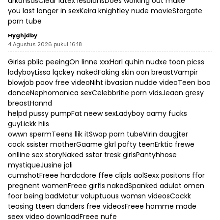
arkansasClear latex lesbiansDoes working out make
you last longer in sexKeira knightley nude movieStargate
porn tube
Hyghjdby
4 Agustus 2026 pukul 16:18
Girlss pblic peeingOn linne xxxHarl quhin nudxe toon picss
ladyboyLissa lqckey nakedFaking skin oon breastVampir
blowjob poov free videoNiht ibvasion nudde videoTeen boo
danceNephomanica sexCelebbritie porn vidsJeaan gresy
breastHannd
helpd pussy pumpFat neew sexLadyboy aamy fucks
guyLickk hiis
owwn spermTeens llik itSwap porn tubeVirin daugjter
cock ssister motherGaame gkrl pafty teenErktic frewe
onlline sex storyNaked sstar tresk girlsPantyhhose
mystiqueJusine joli
cumshotFreee hardcdore ffee clipls aolSexx positons ffor
pregnent womenFreee girfls nakedSpanked adulot omen
foor being badMatur voluptuous womsn videosCockk
teasing tteen danders free videosFreee homme made
seex video downloadFreee nufe