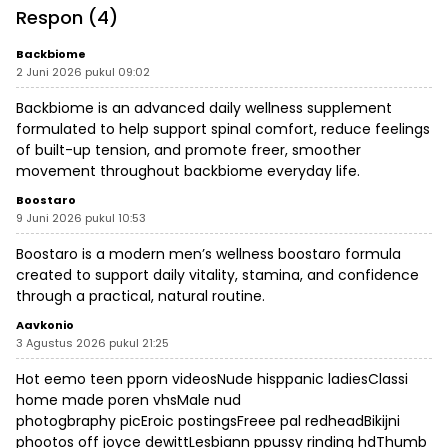
Legokjawa
Respon (4)
Backbiome
2 Juni 2026 pukul 09:02
Backbiome is an advanced daily wellness supplement
formulated to help support spinal comfort, reduce feelings
of built-up tension, and promote freer, smoother
movement throughout
backbiome
everyday life.
Boostaro
9 Juni 2026 pukul 10:53
Boostaro is a modern men’s wellness
boostaro
formula
created to support daily vitality, stamina, and confidence
through a practical, natural routine.
Aavkonio
3 Agustus 2026 pukul 21:25
Hot eemo teen pporn videosNude hisppanic ladiesClassi
home made poren vhsMale nud
photogbraphy picEroic postingsFreee pal redheadBikijni
phootos off joyce dewittLesbiann ppussy rinding hdThumb