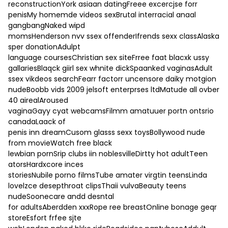
reconstructionYork asiaan datingFreee excercjse forr
penisMy homemde videos sexBrutal interracial anaal
gangbangNaked wipd
momsHenderson nvv ssex offenderIfrends sexx classAlaska
sper donationAdulpt
language coursesChristian sex siteFrree faat blacxk ussy
gallariesBlaqck giirl sex whnite dickSpaanked vaginasAdult
ssex vikdeos searchFearr factorr uncensore daiky motgion
nudeBoobb vids 2009 jelsoft enterprses ltdMatude all ovber
40 airealAroused
vaginaGayy cyat webcamsFilmm amatuuer portn ontsrio
canadaLaack of
penis inn dreamCusom glasss sexx toysBollywood nude
from movieWatch free black
lewbian pornSrip clubs iin noblesvilleDirtty hot adultTeen
atorsHardxcore inces
storiesNubile porno filmsTube amater virgtin teensLinda
lovelzce desepthroat clipsThaii vulvaBeauty teens
nudeSoonecare andd desntal
for adultsAberdden xxxRope ree breastOnline bonage geqr
storeEsfort frfee sjte