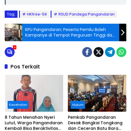
Tag:
HKN ke-59
RSUD Pandega Pangandaran
KPU Pangandaran; Peserta Pemilu Boleh
Kampanye di Tempat Perguruan Tinggi dan
Gedung Milik Pemerintah
4
Pos Terkait
Kesehatan
Hukum
8 Tahun Menahan Nyeri
Pemkab Pangandaran
Lutut, Warga Pangandaran
Desak Bangkai Tongkang
Kembali Bisa Beraktivitas
dan Ceceran Batu Bara