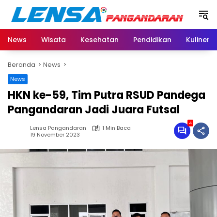
Langsung
ke
konten
News
Wisata
Kesehatan
Pendidikan
Kuliner
Beranda
News
News
HKN ke-59, Tim Putra RSUD Pandega
Pangandaran Jadi Juara Futsal
4
Lensa Pangandaran
1 Min Baca
19 November 2023