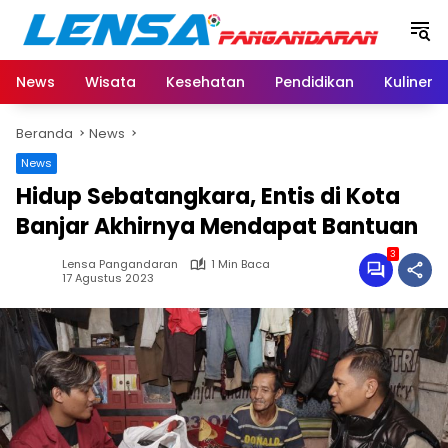
Langsung
ke
konten
News
Wisata
Kesehatan
Pendidikan
Kuliner
Beranda
News
News
Hidup Sebatangkara, Entis di Kota
Banjar Akhirnya Mendapat Bantuan
3
Lensa Pangandaran
1 Min Baca
17 Agustus 2023