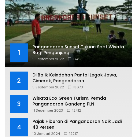
Pangandaran Sunset Tujuan Spot Wisata
1
Bagi Pengunjung
5 September 2022
17453
Di Balik Keindahan Pantai Legok Jawa,
2
Cimerak, Pangandaran
5 September 2022
13673
Wisata Eco Green Turism, Pemda
3
Pangandaran Gandeng PLN
11 Desember 2023
12412
Pajak Hiburan di Pangandaran Naik Jadi
4
40 Persen
10 Januari 2024
12217