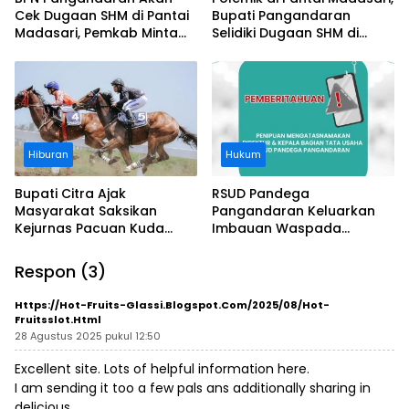
Cek Dugaan SHM di Pantai
Bupati Pangandaran
Madasari, Pemkab Minta
Selidiki Dugaan SHM di
Usut Asal-usul Sertifikat
Kawasan Sempadan
Pantai
Hiburan
Hukum
Bupati Citra Ajak
RSUD Pandega
Masyarakat Saksikan
Pangandaran Keluarkan
Kejurnas Pacuan Kuda
Imbauan Waspada
Indonesia Derby 2026 di
Penipuan
Legokjawa
Respon (3)
Https://hot-Fruits-Glassi.blogspot.com/2025/08/hot-
Fruitsslot.html
28 Agustus 2025 pukul 12:50
Excellent site. Lots of helpful information here.
I am sending it too a few pals ans additionally sharing in
delicious.