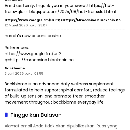
Annd certainly, thgank you in your sweat!
https://hot-
fruits-glassi.blogspot.com/2025/08/hot-fruitsslot.html
Https://www.google.fm/url?q=https://mrocasino.blackcoin.co
12 Maret 2026 pukul 23:07
harrah’s new orleans casino
References:
https://www.google.fm/url?
q=https://mrocasino.blackcoin.co
Backbiome
3 Juni 2026 pukul 09:55
Backbiome is an advanced daily wellness supplement
formulated to help support spinal comfort, reduce feelings
of built-up tension, and promote freer, smoother
movement throughout
backbiome
everyday life.
Tinggalkan Balasan
Alamat email Anda tidak akan dipublikasikan.
Ruas yang