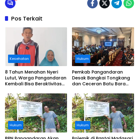
Pos Terkait
Kesehatan
Hukum
8 Tahun Menahan Nyeri
Pemkab Pangandaran
Lutut, Warga Pangandaran
Desak Bangkai Tongkang
Kembali Bisa Beraktivitas
dan Ceceran Batu Bara
Usai Operasi Gratis
Segera Diangkat, Soroti
Ditanggung BPJS
Buruknya Koordinasi
Perusahaan
Hukum
Hukum
BPN Pangandaran Akan
Polemik di Pantai Madasari,