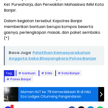
Kel. Purwaharja, dan Perwakilan Mahasiswa IMM Kota
Banjar.
Dalam kegiatan tersebut Kapolres Banjar
memberikan bantuan berupa kompos beserta
gasnya, perlengkapan masak, dan paket sembako.
(*)
Baca Juga
Pelatihan Kemasyarakatan
Anggota Saka Bhayangkara Polres Banjar
Tag:
bantuan
Entis
Kota Banjar
Polres Banjar
Momen HUT ke 78 Kemerdekaan RI di HAU
Eco Lodges Citumang Pangandaran
3