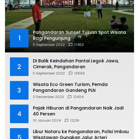
Pangandaran Sunset Tujuan Spot Wisata
1
Bagi Pengunjung
5 September 2022
17453
Di Balik Keindahan Pantai Legok Jawa,
2
Cimerak, Pangandaran
5 September 2022
13669
Wisata Eco Green Turism, Pemda
3
Pangandaran Gandeng PLN
11 Desember 2023
12404
Pajak Hiburan di Pangandaran Naik Jadi
4
40 Persen
10 Januari 2024
12216
Libur Nataru ke Pangandaran, Polisi Imbau
5
Wisatawan Gunakan Jalur Arteri