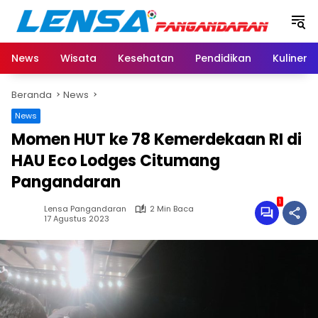
Langsung
ke
konten
News
Wisata
Kesehatan
Pendidikan
Kuliner
Beranda
News
News
Momen HUT ke 78 Kemerdekaan RI di
HAU Eco Lodges Citumang
Pangandaran
1
Lensa Pangandaran
2 Min Baca
17 Agustus 2023