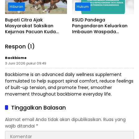
Hiburan
Hukum
Bupati Citra Ajak
RSUD Pandega
Masyarakat Saksikan
Pangandaran Keluarkan
Kejurnas Pacuan Kuda
Imbauan Waspada
Indonesia Derby 2026 di
Penipuan
Legokjawa
Respon (1)
Backbiome
3 Juni 2026 pukul 09:49
Backbiome is an advanced daily wellness supplement
formulated to help support spinal comfort, reduce feelings
of built-up tension, and promote freer, smoother
movement throughout
backbiome
everyday life.
Tinggalkan Balasan
Alamat email Anda tidak akan dipublikasikan.
Ruas yang
wajib ditandai
*