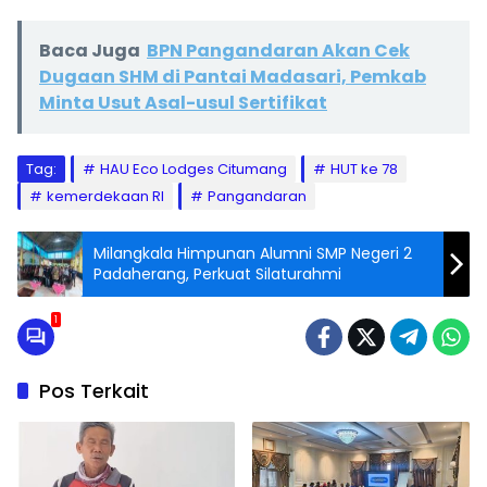
Baca Juga
BPN Pangandaran Akan Cek
Dugaan SHM di Pantai Madasari, Pemkab
Minta Usut Asal-usul Sertifikat
Tag:
HAU Eco Lodges Citumang
HUT ke 78
kemerdekaan RI
Pangandaran
Milangkala Himpunan Alumni SMP Negeri 2
Padaherang, Perkuat Silaturahmi
1
Pos Terkait