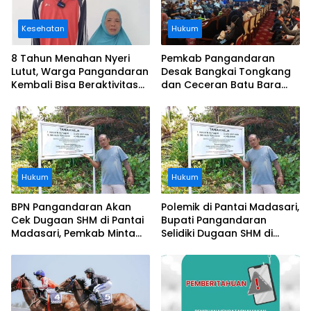
Kesehatan
Hukum
8 Tahun Menahan Nyeri
Pemkab Pangandaran
Lutut, Warga Pangandaran
Desak Bangkai Tongkang
Kembali Bisa Beraktivitas
dan Ceceran Batu Bara
Usai Operasi Gratis
Segera Diangkat, Soroti
Ditanggung BPJS
Buruknya Koordinasi
Perusahaan
Hukum
Hukum
BPN Pangandaran Akan
Polemik di Pantai Madasari,
Cek Dugaan SHM di Pantai
Bupati Pangandaran
Madasari, Pemkab Minta
Selidiki Dugaan SHM di
Usut Asal-usul Sertifikat
Kawasan Sempadan
Pantai