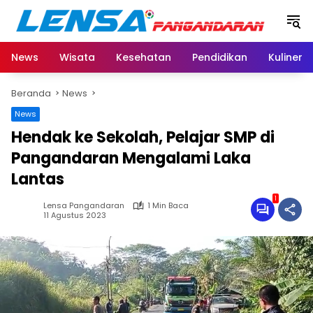
Langsung
ke
konten
News
Wisata
Kesehatan
Pendidikan
Kuliner
Beranda
News
News
Hendak ke Sekolah, Pelajar SMP di
Pangandaran Mengalami Laka
Lantas
1
Lensa Pangandaran
1 Min Baca
11 Agustus 2023