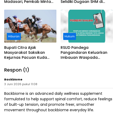
Madasari, Pemkab Minta
Selidiki Dugaan SHM di
Usut Asal-usul Sertifikat
Kawasan Sempadan
Pantai
Hiburan
Hukum
Bupati Citra Ajak
RSUD Pandega
Masyarakat Saksikan
Pangandaran Keluarkan
Kejurnas Pacuan Kuda
Imbauan Waspada
Indonesia Derby 2026 di
Penipuan
Legokjawa
Respon (1)
Backbiome
3 Juni 2026 pukul 11:08
Backbiome is an advanced daily wellness supplement
formulated to help support spinal comfort, reduce feelings
of built-up tension, and promote freer, smoother
movement throughout
backbiome
everyday life.