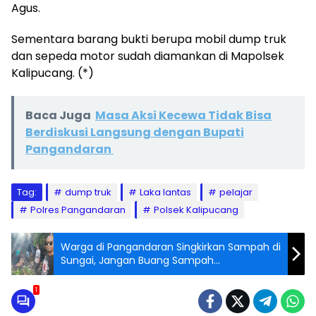
Agus.
Sementara barang bukti berupa mobil dump truk
dan sepeda motor sudah diamankan di Mapolsek
Kalipucang. (*)
Baca Juga
Masa Aksi Kecewa Tidak Bisa
Berdiskusi Langsung dengan Bupati
Pangandaran
Tag:
dump truk
Laka lantas
pelajar
Polres Pangandaran
Polsek Kalipucang
Warga di Pangandaran Singkirkan Sampah di
Sungai, Jangan Buang Sampah
Sembarangan!
1