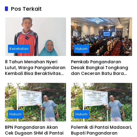
Pos Terkait
Kesehatan
Hukum
8 Tahun Menahan Nyeri
Pemkab Pangandaran
Lutut, Warga Pangandaran
Desak Bangkai Tongkang
Kembali Bisa Beraktivitas
dan Ceceran Batu Bara
Usai Operasi Gratis
Segera Diangkat, Soroti
Ditanggung BPJS
Buruknya Koordinasi
Perusahaan
Hukum
Hukum
BPN Pangandaran Akan
Polemik di Pantai Madasari,
Cek Dugaan SHM di Pantai
Bupati Pangandaran