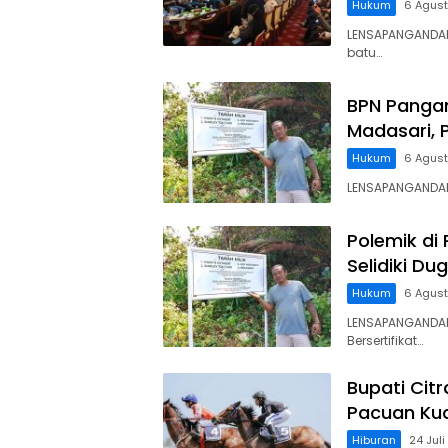
Hukum
6 Agus
LENSAPANGANDA
batu…
BPN Panga
Madasari, 
Hukum
6 Agus
LENSAPANGANDARA
Polemik di
Selidiki D
Hukum
6 Agus
LENSAPANGANDAR
Bersertifikat…
Bupati Cit
Pacuan Kud
Hiburan
24 Jul