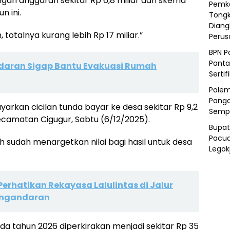
gan anggaran sekitar Rp 6,8 miliar dan skema
Pemka
n ini.
Tongk
Diang
, totalnya kurang lebih Rp 17 miliar.”
Peru
BPN P
Panta
daran Sigap Bantu Evakuasi Rumah
Sertif
Polem
Panga
arkan cicilan tunda bayar ke desa sekitar Rp 9,2
Semp
 Kecamatan Cigugur, Sabtu (6/12/2025).
Bupat
Pacua
 sudah menargetkan nilai bagi hasil untuk desa
Legok
erhatikan Rekayasa Lalulintas di Jalur
angandaran
da tahun 2026 diperkirakan menjadi sekitar Rp 35