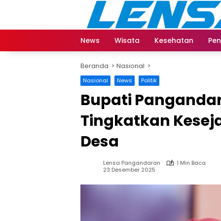
Langsung
ke
konten
News
Wisata
Kesehatan
Pen
Beranda
Nasional
Nasional
News
Politik
Bupati Panganda
Tingkatkan Kesej
Desa
Lensa Pangandaran
1 Min Baca
23 Desember 2025