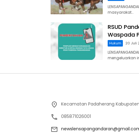
LENSAPANGANDAR
masyarakat…
RSUD Pand
Waspada P
Hukum
20 Juli
LENSAPANGANDA
mengeluarkan 
Kecamatan Padaherang Kabupaten
085871026001
newslensapangandaran@gmail.co