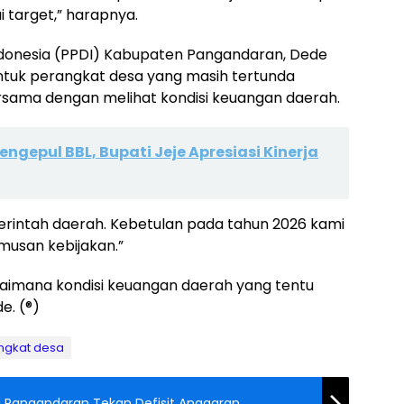
i target,” harapnya.
ndonesia (PPDI) Kabupaten Pangandaran, Dede
tuk perangkat desa yang masih tertunda
sama dengan melihat kondisi keuangan daerah.
ngepul BBL, Bupati Jeje Apresiasi Kinerja
merintah daerah. Kebetulan pada tahun 2026 kami
umusan kebijakan.”
agaimana kondisi keuangan daerah yang tentu
e. (®)
ngkat desa
i Pangandaran Tekan Defisit Anggaran