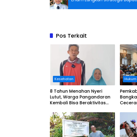
Pos Terkait
Kesehatan
Hukum
8 Tahun Menahan Nyeri
Pemkab
Lutut, Warga Pangandaran
Bangka
Kembali Bisa Beraktivitas
Cecera
Usai Operasi Gratis
Diangka
Ditanggung BPJS
Koordi