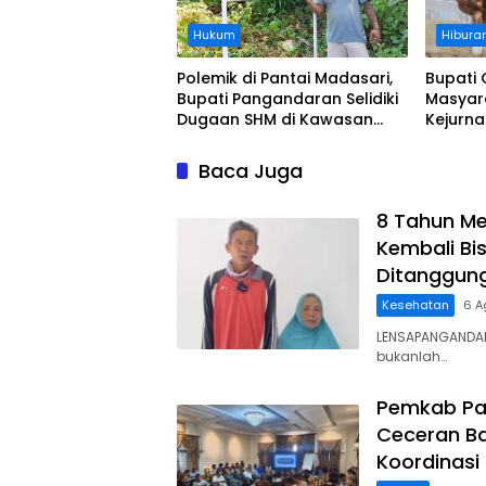
Hukum
Hibura
Polemik di Pantai Madasari,
Bupati 
Bupati Pangandaran Selidiki
Masyar
Dugaan SHM di Kawasan
Kejurn
Sempadan Pantai
Indones
Legokj
Baca Juga
8 Tahun Me
Kembali Bis
Ditanggun
Kesehatan
6 A
LENSAPANGANDAR
bukanlah…
Pemkab Pa
Ceceran Ba
Koordinasi