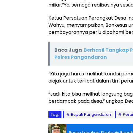
miliar.”Ya, semoga realisasinya sesua
Ketua Persatuan Perangkat Desa I
Wahyu, menyampaikan, Bankesus un
pembayarannya perlu dipahami ber
Baca Juga
Berhasil Tangkap Pe
Polres Pangandaran
“Kita juga harus melihat kondisi pe
diajak untuk terlibat dalam tim per
“Jadi, kita bisa melihat langsung b
berdampak pada desa,” ungkap Ded
Tag:
Bupati Pangandaran
Pera
Enam Langkah Strategis Bupat