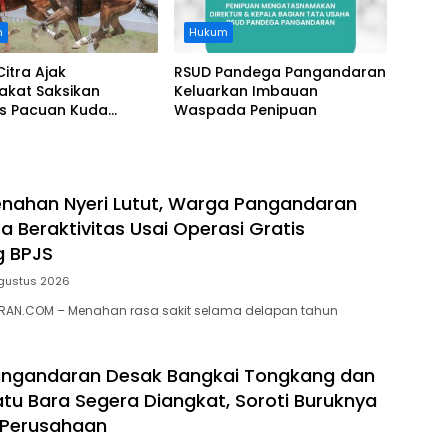
n
Hukum
Citra Ajak
RSUD Pandega Pangandaran
akat Saksikan
Keluarkan Imbauan
as Pacuan Kuda
Waspada Penipuan
ia Derby 2026 di
awa
nahan Nyeri Lutut, Warga Pangandaran
a Beraktivitas Usai Operasi Gratis
g BPJS
gustus 2026
AN.COM – Menahan rasa sakit selama delapan tahun
ngandaran Desak Bangkai Tongkang dan
tu Bara Segera Diangkat, Soroti Buruknya
 Perusahaan