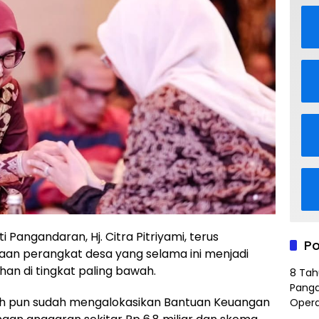
i Pangandaran, Hj. Citra Pitriyami, terus
Po
an perangkat desa yang selama ini menjadi
an di tingkat paling bawah.
8 Tah
Panga
ah pun sudah mengalokasikan Bantuan Keuangan
Opera