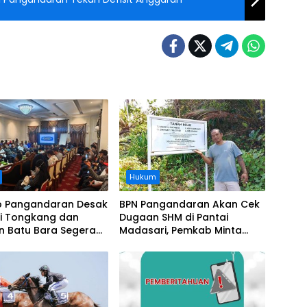
Hukum
 Pangandaran Desak
BPN Pangandaran Akan Cek
i Tongkang dan
Dugaan SHM di Pantai
n Batu Bara Segera
Madasari, Pemkab Minta
t, Soroti Buruknya
Usut Asal-usul Sertifikat
nasi Perusahaan