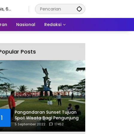
s, 6
stus 2026
ran
Nasional
Redaksi
Popular Posts
Pangandaran Sunset Tujuan
1
Spot Wisata Bagi Pengunjung
5 September 2022
17452