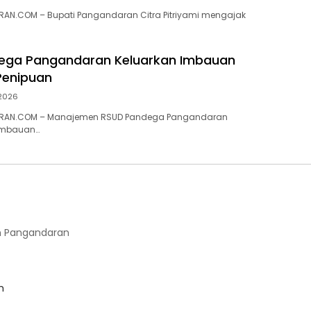
AN.COM – Bupati Pangandaran Citra Pitriyami mengajak
ega Pangandaran Keluarkan Imbauan
enipuan
 2026
RAN.COM – Manajemen RSUD Pandega Pangandaran
imbauan…
 Pangandaran
m