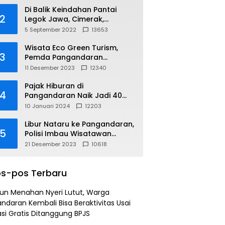
Di Balik Keindahan Pantai
2
Legok Jawa, Cimerak,
Pangandaran
5 September 2022
13653
Wisata Eco Green Turism,
3
Pemda Pangandaran
Gandeng PLN
11 Desember 2023
12340
Pajak Hiburan di
4
Pangandaran Naik Jadi 40
Persen
10 Januari 2024
12203
Libur Nataru ke Pangandaran,
5
Polisi Imbau Wisatawan
Gunakan Jalur Arteri
21 Desember 2023
10618
s-pos Terbaru
un Menahan Nyeri Lutut, Warga
ndaran Kembali Bisa Beraktivitas Usai
si Gratis Ditanggung BPJS