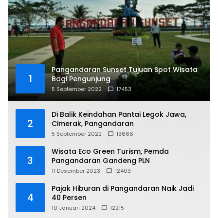
Pangandaran Sunset Tujuan Spot Wisata
1
Bagi Pengunjung
5 September 2022
17453
Di Balik Keindahan Pantai Legok Jawa,
2
Cimerak, Pangandaran
5 September 2022
13666
Wisata Eco Green Turism, Pemda
3
Pangandaran Gandeng PLN
11 Desember 2023
12403
Pajak Hiburan di Pangandaran Naik Jadi
4
40 Persen
10 Januari 2024
12215