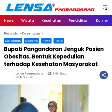
Langsung
ke
konten
News
Wisata
Kesehatan
Pendidikan
Kuliner
Beranda
Kesehatan
Kesehatan
Nasional
News
Politik
Bupati Pangandaran Jenguk Pasien
Obesitas, Bentuk Kepedulian
terhadap Kesehatan Masyarakat
Lensa Pangandaran
1 Min Baca
30 Mei 2026