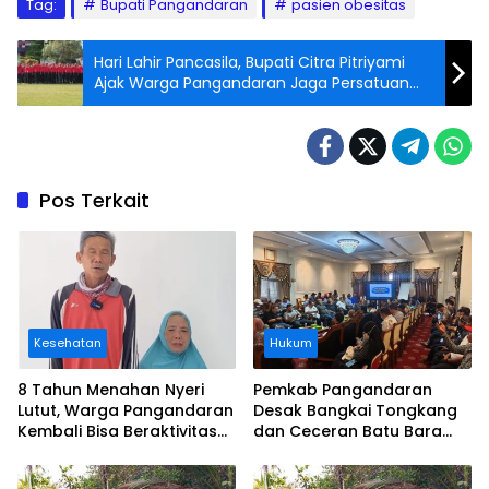
Tag:
Bupati Pangandaran
pasien obesitas
Hari Lahir Pancasila, Bupati Citra Pitriyami
Ajak Warga Pangandaran Jaga Persatuan
dan Kondusivitas
Pos Terkait
Kesehatan
Hukum
8 Tahun Menahan Nyeri
Pemkab Pangandaran
Lutut, Warga Pangandaran
Desak Bangkai Tongkang
Kembali Bisa Beraktivitas
dan Ceceran Batu Bara
Usai Operasi Gratis
Segera Diangkat, Soroti
Ditanggung BPJS
Buruknya Koordinasi