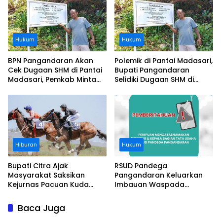
Perusahaan
Hukum
Hukum
BPN Pangandaran Akan
Polemik di Pantai Madasari,
Cek Dugaan SHM di Pantai
Bupati Pangandaran
Madasari, Pemkab Minta
Selidiki Dugaan SHM di
Usut Asal-usul Sertifikat
Kawasan Sempadan
Pantai
Hiburan
Hukum
Bupati Citra Ajak
RSUD Pandega
Masyarakat Saksikan
Pangandaran Keluarkan
Kejurnas Pacuan Kuda
Imbauan Waspada
Indonesia Derby 2026 di
Penipuan
Legokjawa
Baca Juga