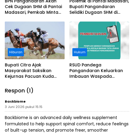
BPN Pangandaran Akan
Polemik di Pantai Madasari,
Cek Dugaan SHM di Pantai
Bupati Pangandaran
Madasari, Pemkab Minta
Selidiki Dugaan SHM di
Usut Asal-usul Sertifikat
Kawasan Sempadan
Pantai
Hiburan
Hukum
Bupati Citra Ajak
RSUD Pandega
Masyarakat Saksikan
Pangandaran Keluarkan
Kejurnas Pacuan Kuda
Imbauan Waspada
Indonesia Derby 2026 di
Penipuan
Legokjawa
Respon (1)
Backbiome
3 Juni 2026 pukul 15:15
Backbiome is an advanced daily wellness supplement
formulated to help support spinal comfort, reduce feelings
of built-up tension, and promote freer, smoother