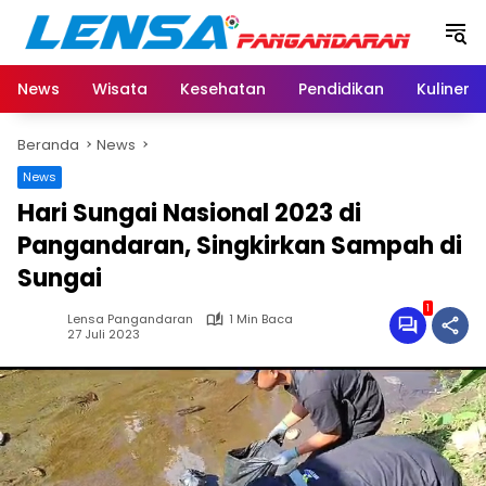
Langsung
ke
konten
News
Wisata
Kesehatan
Pendidikan
Kuliner
Beranda
News
News
Hari Sungai Nasional 2023 di
Pangandaran, Singkirkan Sampah di
Sungai
1
Lensa Pangandaran
1 Min Baca
27 Juli 2023