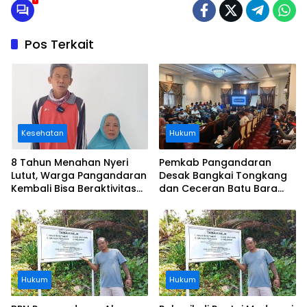
Pos Terkait
Kesehatan
Hukum
8 Tahun Menahan Nyeri
Pemkab Pangandaran
Lutut, Warga Pangandaran
Desak Bangkai Tongkang
Kembali Bisa Beraktivitas
dan Ceceran Batu Bara
Usai Operasi Gratis
Segera Diangkat, Soroti
Ditanggung BPJS
Buruknya Koordinasi
Perusahaan
Hukum
Hukum