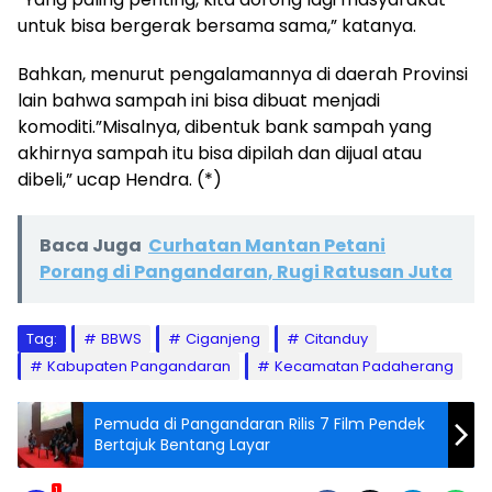
untuk bisa bergerak bersama sama,” katanya.
Bahkan, menurut pengalamannya di daerah Provinsi
lain bahwa sampah ini bisa dibuat menjadi
komoditi.”Misalnya, dibentuk bank sampah yang
akhirnya sampah itu bisa dipilah dan dijual atau
dibeli,” ucap Hendra. (*)
Baca Juga
Curhatan Mantan Petani
Porang di Pangandaran, Rugi Ratusan Juta
Tag:
BBWS
Ciganjeng
Citanduy
Kabupaten Pangandaran
Kecamatan Padaherang
Pemuda di Pangandaran Rilis 7 Film Pendek
Bertajuk Bentang Layar
1