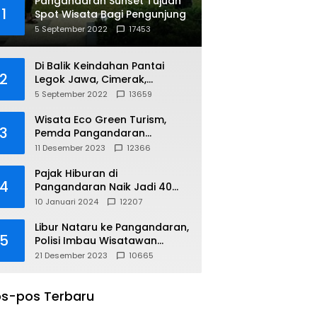
Pangandaran Sunset Tujuan
1
Spot Wisata Bagi Pengunjung
5 September 2022
17453
Di Balik Keindahan Pantai
2
Legok Jawa, Cimerak,
Pangandaran
5 September 2022
13659
Wisata Eco Green Turism,
3
Pemda Pangandaran
Gandeng PLN
11 Desember 2023
12366
Pajak Hiburan di
4
Pangandaran Naik Jadi 40
Persen
10 Januari 2024
12207
Libur Nataru ke Pangandaran,
5
Polisi Imbau Wisatawan
Gunakan Jalur Arteri
21 Desember 2023
10665
s-pos Terbaru