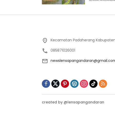
Kecamatan Padaherang Kabupaten
085871026001
newslensapangandaran@gmail.co
created by @lensapangandaran