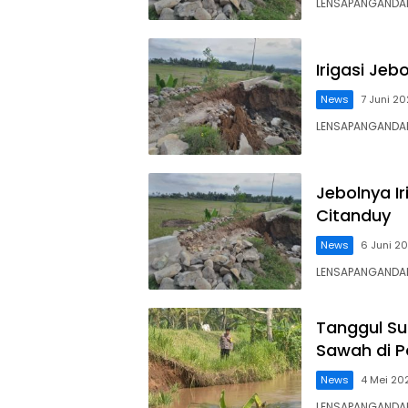
LENSAPANGANDAR
Irigasi Jeb
News
7 Juni 2
LENSAPANGANDARA
Jebolnya Ir
Citanduy
News
6 Juni 2
LENSAPANGANDAR
Tanggul Su
Sawah di 
News
4 Mei 20
LENSAPANGANDAR