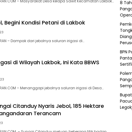
AN.COM – Masyarakat Desa kelapa Sawit Kecamatan Lakbok…
8 Tah
Panga
Opera
ol, Begini Kondisi Petani di Lakbok
Pemka
Tongk
023
Diang
N – Dampak dari jebolnya saluran irigasi di…
Peru
BPN P
Panta
igasi di Wilayah Lakbok, Ini Kata BBWS
Sertif
Polem
Panga
023
Semp
AN.COM – Menanggapi jebolnya saluran irigasi di Desa…
Bupat
Pacua
ngai Citanduy Nyaris Jebol, 185 Hektare
Legok
Pangandaran Terancam
23
AN.COM – Sungai Citanduy meluap, beberapa titik badan…