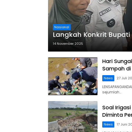
Nasional
Langkah Konkrit Bupati
14 November 2025
Hari Sunga
Sampah di
News
27 Juli 2
LENSAPANGANDAR
sejumlah…
Soal Iriga
Diminta P
News
17 Juni 2