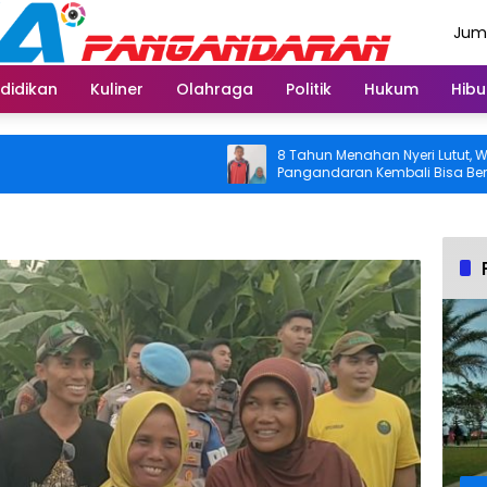
Juma
Agus
didikan
Kuliner
Olahraga
Politik
Hukum
Hibu
8 Tahun Menahan Nyeri Lutut, Warga
Pangandaran Kembali Bisa Beraktivitas
Usai Operasi Gratis Ditanggung BPJS