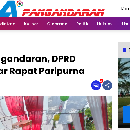
Kami
Agu
didikan
Kuliner
Olahraga
Politik
Hukum
Hibu
angandaran, DPRD
r Rapat Paripurna
2