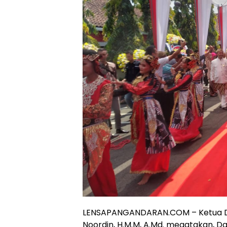
LENSAPANGANDARAN.COM – Ketua D
Noordin, H.M.M, A.Md. megatakan, 