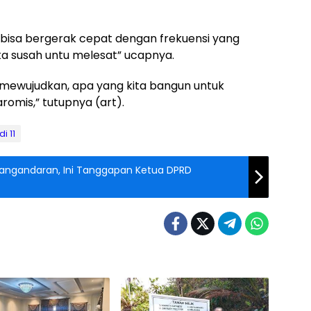
u bisa bergerak cepat dengan frekuensi yang
a susah untu melesat” ucapnya.
g mewujudkan, apa yang kita bangun untuk
omis,” tutupnya (art).
di 11
n Pangandaran, Ini Tanggapan Ketua DPRD