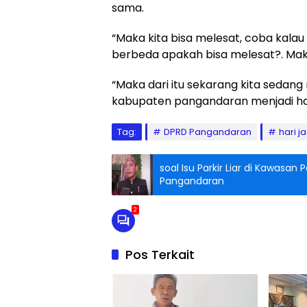
sama.
“Maka kita bisa melesat, coba kala
berbeda apakah bisa melesat?. Mak
“Maka dari itu sekarang kita sedan
kabupaten pangandaran menjadi har
Tag:
DPRD Pangandaran
hari ja
soal Isu Parkir Liar di Kawasa
Pangandaran
2
Pos Terkait