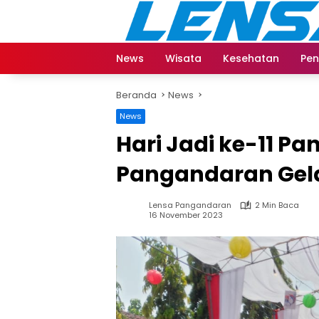
Langsung
ke
konten
News
Wisata
Kesehatan
Pen
Beranda
News
News
Hari Jadi ke-11 P
Pangandaran Gela
Lensa Pangandaran
2 Min Baca
16 November 2023