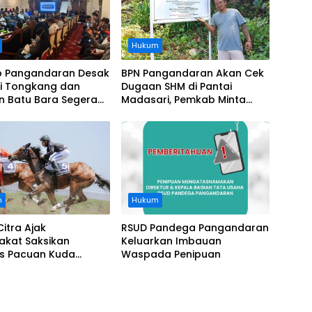
Hukum
 Pangandaran Desak
BPN Pangandaran Akan Cek
i Tongkang dan
Dugaan SHM di Pantai
n Batu Bara Segera
Madasari, Pemkab Minta
t, Soroti Buruknya
Usut Asal-usul Sertifikat
nasi Perusahaan
n
Hukum
Citra Ajak
RSUD Pandega Pangandaran
akat Saksikan
Keluarkan Imbauan
as Pacuan Kuda
Waspada Penipuan
ia Derby 2026 di
awa