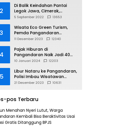
Di Balik Keindahan Pantai
2
Legok Jawa, Cimerak,
Pangandaran
5 September 2022
13653
Wisata Eco Green Turism,
3
Pemda Pangandaran
Gandeng PLN
11 Desember 2023
12340
Pajak Hiburan di
4
Pangandaran Naik Jadi 40
Persen
10 Januari 2024
12203
Libur Nataru ke Pangandaran,
5
Polisi Imbau Wisatawan
Gunakan Jalur Arteri
21 Desember 2023
10631
s-pos Terbaru
un Menahan Nyeri Lutut, Warga
ndaran Kembali Bisa Beraktivitas Usai
si Gratis Ditanggung BPJS