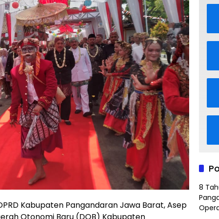
Po
8 Tah
Panga
PRD Kabupaten Pangandaran Jawa Barat, Asep
Opera
Daerah Otonomi Baru (DOB) Kabupaten