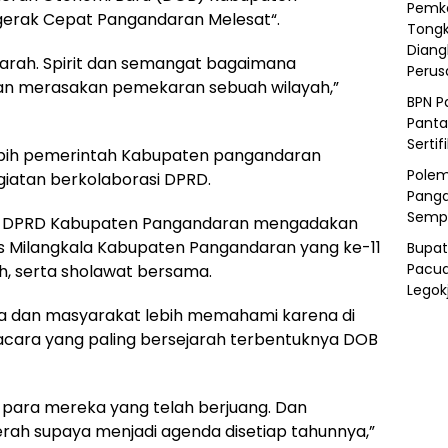
Pemka
gerak Cepat Pangandaran Melesat“.
Tongk
Diang
ejarah. Spirit dan semangat bagaimana
Peru
n merasakan pemekaran sebuah wilayah,”
BPN P
Panta
Sertif
lebih pemerintah Kabupaten pangandaran
Polem
atan berkolaborasi DPRD.
Panga
Semp
am, DPRD Kabupaten Pangandaran mengadakan
s Milangkala Kabupaten Pangandaran yang ke-11
Bupat
Pacua
, serta sholawat bersama.
Legok
a dan masyarakat lebih memahami karena di
acara yang paling bersejarah terbentuknya DOB
 para mereka yang telah berjuang. Dan
ah supaya menjadi agenda disetiap tahunnya,”