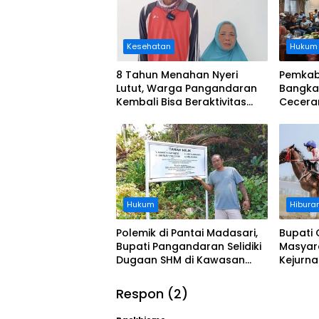
Kesehatan
Hukum
8 Tahun Menahan Nyeri
Pemkab
Lutut, Warga Pangandaran
Bangka
Kembali Bisa Beraktivitas
Cecera
Usai Operasi Gratis
Diangka
Ditanggung BPJS
Koordi
Hukum
Hibura
Polemik di Pantai Madasari,
Bupati 
Bupati Pangandaran Selidiki
Masyar
Dugaan SHM di Kawasan
Kejurn
Sempadan Pantai
Indones
Legokj
Respon (2)