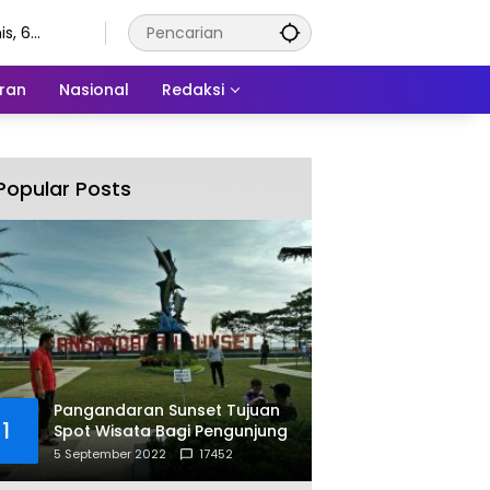
s, 6
stus 2026
ran
Nasional
Redaksi
Popular Posts
Pangandaran Sunset Tujuan
1
Spot Wisata Bagi Pengunjung
5 September 2022
17452