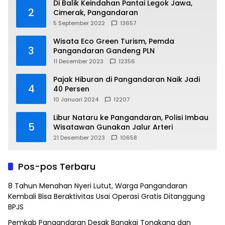
Di Balik Keindahan Pantai Legok Jawa,
2
Cimerak, Pangandaran
5 September 2022
13657
Wisata Eco Green Turism, Pemda
3
Pangandaran Gandeng PLN
11 Desember 2023
12356
Pajak Hiburan di Pangandaran Naik Jadi
4
40 Persen
10 Januari 2024
12207
Libur Nataru ke Pangandaran, Polisi Imbau
5
Wisatawan Gunakan Jalur Arteri
21 Desember 2023
10658
Pos-pos Terbaru
8 Tahun Menahan Nyeri Lutut, Warga Pangandaran
Kembali Bisa Beraktivitas Usai Operasi Gratis Ditanggung
BPJS
Pemkab Pangandaran Desak Bangkai Tongkang dan