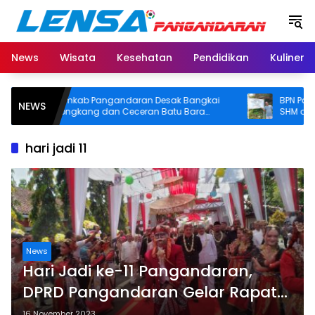
Langsung
ke
konten
News
Wisata
Kesehatan
Pendidikan
Kuliner
Pemkab Pangandaran Desak Bangkai
BPN Panganda
NEWS
Tongkang dan Ceceran Batu Bara
SHM di Pantai
Segera Diangkat, Soroti Buruknya
Usut Asal-usul 
Koordinasi Perusahaan
hari jadi 11
News
Hari Jadi ke-11 Pangandaran,
DPRD Pangandaran Gelar Rapat
Paripurna
16 November 2023