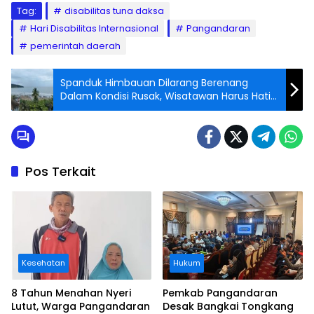
Tag:
disabilitas tuna daksa
Hari Disabilitas Internasional
Pangandaran
pemerintah daerah
Spanduk Himbauan Dilarang Berenang
Dalam Kondisi Rusak, Wisatawan Harus Hati
– hati Jika Berenang di Pantai Pangandaran
Pos Terkait
Kesehatan
Hukum
8 Tahun Menahan Nyeri
Pemkab Pangandaran
Lutut, Warga Pangandaran
Desak Bangkai Tongkang