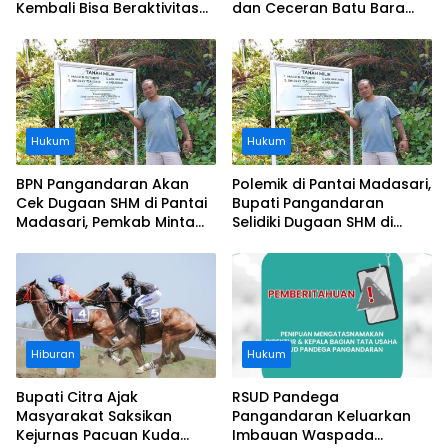
Kembali Bisa Beraktivitas
dan Ceceran Batu Bara
Usai Operasi Gratis
Segera Diangkat, Soroti
Ditanggung BPJS
Buruknya Koordinasi
Perusahaan
Hukum
Hukum
BPN Pangandaran Akan
Polemik di Pantai Madasari,
Cek Dugaan SHM di Pantai
Bupati Pangandaran
Madasari, Pemkab Minta
Selidiki Dugaan SHM di
Usut Asal-usul Sertifikat
Kawasan Sempadan
Pantai
Hiburan
Hukum
Bupati Citra Ajak
RSUD Pandega
Masyarakat Saksikan
Pangandaran Keluarkan
Kejurnas Pacuan Kuda
Imbauan Waspada