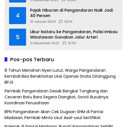
11 Desember 2023
12380
Pajak Hiburan di Pangandaran Naik Jadi
4
40 Persen
10 Januari 2024
12214
Libur Nataru ke Pangandaran, Polisi Imbau
5
Wisatawan Gunakan Jalur Arteri
21 Desember 2023
10712
Pos-pos Terbaru
8 Tahun Menahan Nyeri Lutut, Warga Pangandaran
Kembali Bisa Beraktivitas Usai Operasi Gratis Ditanggung
BPJS
Pemkab Pangandaran Desak Bangkai Tongkang dan
Ceceran Batu Bara Segera Diangkat, Soroti Buruknya
Koordinasi Perusahaan
BPN Pangandaran Akan Cek Dugaan SHM di Pantai
Madasari, Pemkab Minta Usut Asal-usul Sertifikat
Polemik di Pantai Madasari, Bupati Pangandaran Selidiki