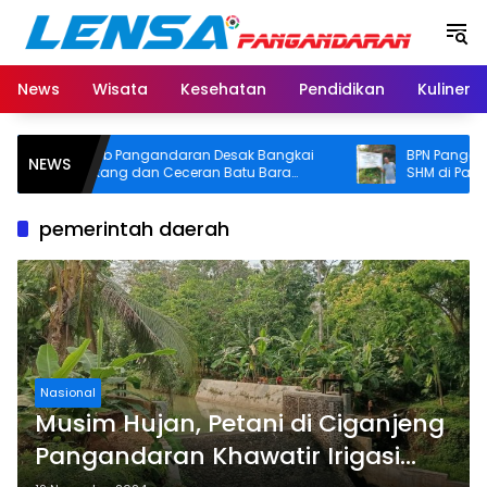
Langsung
ke
konten
News
Wisata
Kesehatan
Pendidikan
Kuliner
Pemkab Pangandaran Desak Bangkai
BPN Pangandaran
NEWS
Tongkang dan Ceceran Batu Bara
SHM di Pantai Mad
Segera Diangkat, Soroti Buruknya
Usut Asal-usul Sert
Koordinasi Perusahaan
pemerintah daerah
Nasional
Musim Hujan, Petani di Ciganjeng
Pangandaran Khawatir Irigasi