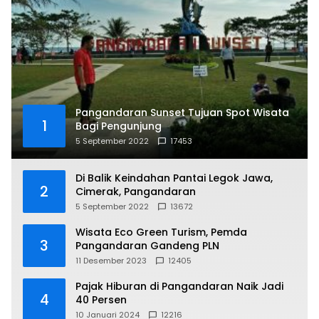
Pangandaran Sunset Tujuan Spot Wisata
1
Bagi Pengunjung
5 September 2022
17453
Di Balik Keindahan Pantai Legok Jawa,
2
Cimerak, Pangandaran
5 September 2022
13672
Wisata Eco Green Turism, Pemda
3
Pangandaran Gandeng PLN
11 Desember 2023
12405
Pajak Hiburan di Pangandaran Naik Jadi
4
40 Persen
10 Januari 2024
12216