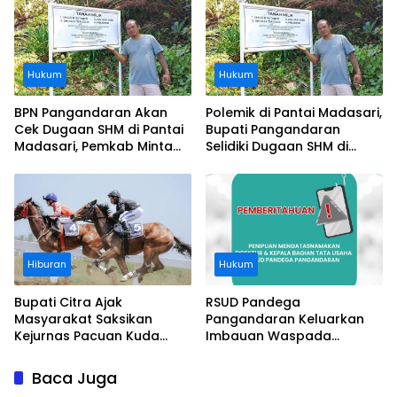
Perusahaan
Hukum
Hukum
BPN Pangandaran Akan
Polemik di Pantai Madasari,
Cek Dugaan SHM di Pantai
Bupati Pangandaran
Madasari, Pemkab Minta
Selidiki Dugaan SHM di
Usut Asal-usul Sertifikat
Kawasan Sempadan
Pantai
Hiburan
Hukum
Bupati Citra Ajak
RSUD Pandega
Masyarakat Saksikan
Pangandaran Keluarkan
Kejurnas Pacuan Kuda
Imbauan Waspada
Indonesia Derby 2026 di
Penipuan
Legokjawa
Baca Juga