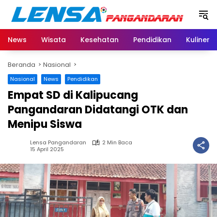
Langsung
ke
konten
News
Wisata
Kesehatan
Pendidikan
Kuliner
Beranda
Nasional
Nasional
News
Pendidikan
Empat SD di Kalipucang
Pangandaran Didatangi OTK dan
Menipu Siswa
Lensa Pangandaran
2 Min Baca
15 April 2025