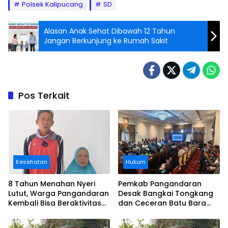
Polsek Kalipucang
SD
Alasan Anak Sehat Dibawah 12 Tahun
Jangan Berkunjung ke Rumah Sakit
Pos Terkait
Kesehatan
Hukum
8 Tahun Menahan Nyeri
Pemkab Pangandaran
Lutut, Warga Pangandaran
Desak Bangkai Tongkang
Kembali Bisa Beraktivitas
dan Ceceran Batu Bara
Usai Operasi Gratis
Segera Diangkat, Soroti
Ditanggung BPJS
Buruknya Koordinasi