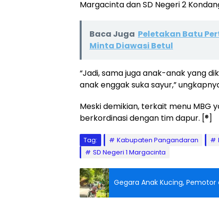
Margacinta dan SD Negeri 2 Kondang
Baca Juga
Peletakan Batu Pe
Minta Diawasi Betul
“Jadi, sama juga anak-anak yang dik
anak enggak suka sayur,” ungkapnya
Meski demikian, terkait menu MBG y
berkordinasi dengan tim dapur. [®]
Tag:
Kabupaten Pangandaran
SD Negeri 1 Margacinta
Gegara Anak Kucing, Pemotor 