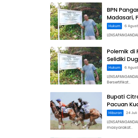
BPN Panga
Madasari, 
Hukum
6 Agus
LENSAPANGANDARA
Polemik di
Selidiki D
Hukum
6 Agus
LENSAPANGANDAR
Bersertifikat…
Bupati Cit
Pacuan Kud
Hiburan
24 Jul
LENSAPANGANDAR
masyarakat…