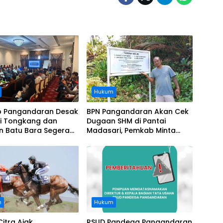
Hukum
 Pangandaran Desak
BPN Pangandaran Akan Cek
i Tongkang dan
Dugaan SHM di Pantai
n Batu Bara Segera
Madasari, Pemkab Minta
t, Soroti Buruknya
Usut Asal-usul Sertifikat
nasi Perusahaan
n
Hukum
Citra Ajak
RSUD Pandega Pangandaran