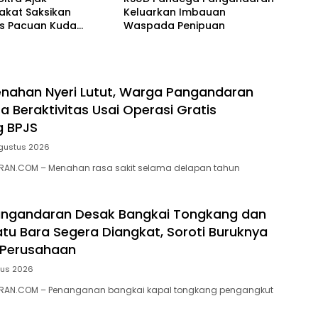
akat Saksikan
Keluarkan Imbauan
as Pacuan Kuda
Waspada Penipuan
ia Derby 2026 di
awa
nahan Nyeri Lutut, Warga Pangandaran
a Beraktivitas Usai Operasi Gratis
g BPJS
gustus 2026
AN.COM – Menahan rasa sakit selama delapan tahun
ngandaran Desak Bangkai Tongkang dan
tu Bara Segera Diangkat, Soroti Buruknya
 Perusahaan
tus 2026
RAN.COM – Penanganan bangkai kapal tongkang pengangkut