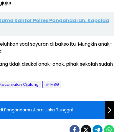
jajar.
rtama Kantor Polres Pangandaran, Kapolda
eluhkan soal sayuran di bakso itu. Mungkin anak-
.
ang tidak disukai anak-anak, pihak sekolah sudah
Kecamatan Cijulang
MBG
di Pangandaran Alami Laka Tunggal