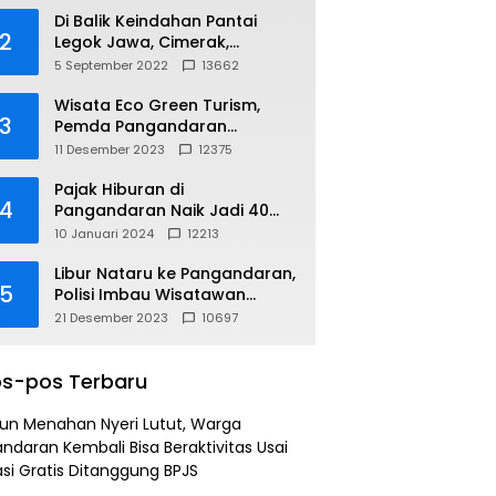
Di Balik Keindahan Pantai
2
Legok Jawa, Cimerak,
Pangandaran
5 September 2022
13662
Wisata Eco Green Turism,
3
Pemda Pangandaran
Gandeng PLN
11 Desember 2023
12375
Pajak Hiburan di
4
Pangandaran Naik Jadi 40
Persen
10 Januari 2024
12213
Libur Nataru ke Pangandaran,
5
Polisi Imbau Wisatawan
Gunakan Jalur Arteri
21 Desember 2023
10697
s-pos Terbaru
un Menahan Nyeri Lutut, Warga
ndaran Kembali Bisa Beraktivitas Usai
si Gratis Ditanggung BPJS