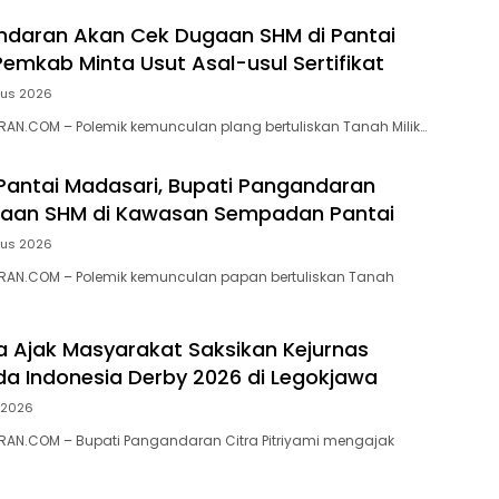
ndaran Akan Cek Dugaan SHM di Pantai
Pemkab Minta Usut Asal-usul Sertifikat
tus 2026
N.COM – ‎Polemik kemunculan plang bertuliskan Tanah Milik…
 Pantai Madasari, Bupati Pangandaran
ugaan SHM di Kawasan Sempadan Pantai
tus 2026
AN.COM – Polemik kemunculan papan bertuliskan Tanah
ra Ajak Masyarakat Saksikan Kejurnas
a Indonesia Derby 2026 di Legokjawa
i 2026
AN.COM – Bupati Pangandaran Citra Pitriyami mengajak