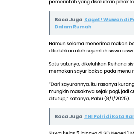
pemerintah yang disalurkan pihak ke
Baca Juga
Kaget! Wawan di 
Dalam Rumah
Namun selama menerima makan bergi
dikeluhkan oleh sejumlah siswa siswi.
Satu satunya, dikeluhkan Reihana sis
memakan sayur bakso pada menu maka
“Dari sayurannya, itu rasanya kuran
mungkin masaknya sejak pagi, jadi 
ditutup,” katanya, Rabu (8/1/2025).
Baca Juga
TNI Polri di Kota 
Siswa kelas 5 lainnya di SD Negeri 