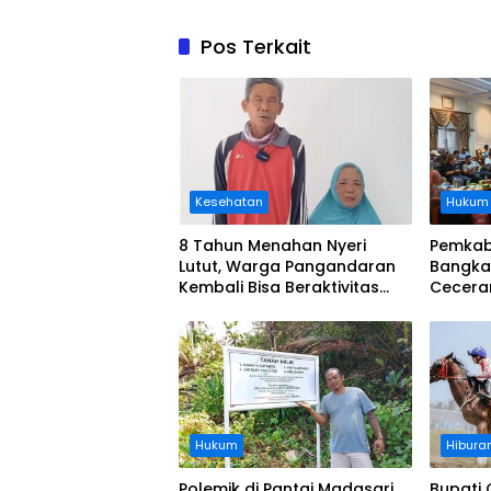
Pos Terkait
Kesehatan
Hukum
8 Tahun Menahan Nyeri
Pemkab
Lutut, Warga Pangandaran
Bangka
Kembali Bisa Beraktivitas
Cecera
Usai Operasi Gratis
Diangka
Ditanggung BPJS
Koordi
Hukum
Hibura
Polemik di Pantai Madasari,
Bupati 