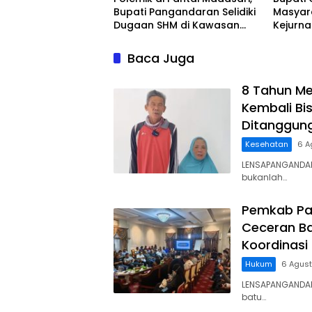
Bupati Pangandaran Selidiki
Masyar
Dugaan SHM di Kawasan
Kejurn
Sempadan Pantai
Indones
Legokj
Baca Juga
8 Tahun Me
Kembali Bis
Ditanggun
Kesehatan
6 A
LENSAPANGANDAR
bukanlah…
Pemkab Pa
Ceceran Ba
Koordinasi
Hukum
6 Agus
LENSAPANGANDA
batu…