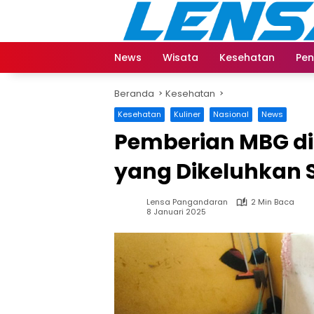
Langsung
ke
konten
News
Wisata
Kesehatan
Pen
Beranda
Kesehatan
Kesehatan
Kuliner
Nasional
News
Pemberian MBG di
yang Dikeluhkan 
Lensa Pangandaran
2 Min Baca
8 Januari 2025