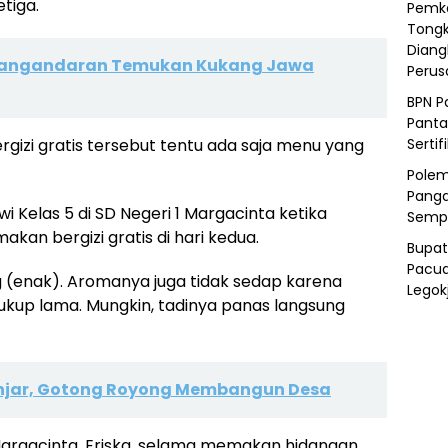
tiga.
Pemka
Tongk
Diang
Pangandaran Temukan Kukang Jawa
Peru
BPN P
Panta
zi gratis tersebut tentu ada saja menu yang
Sertif
Polem
Panga
wi Kelas 5 di SD Negeri 1 Margacinta ketika
Semp
n bergizi gratis di hari kedua.
Bupat
Pacua
g (enak). Aromanya juga tidak sedap karena
Legok
cukup lama. Mungkin, tadinya panas langsung
Banjar, Gotong Royong Membangun Desa
1 Margacinta, Eriska, selama memakan hidangan