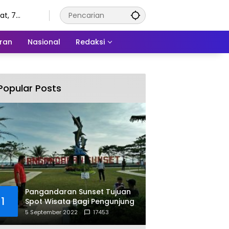
t, 7
tus 2026
ran
Nasional
Redaksi
Popular Posts
Pangandaran Sunset Tujuan
1
Spot Wisata Bagi Pengunjung
5 September 2022
17453