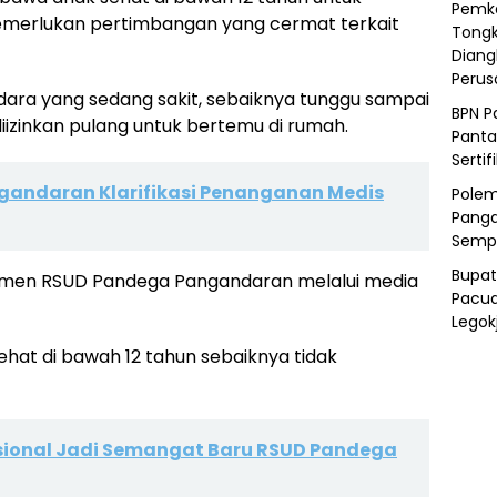
Pemka
emerlukan pertimbangan yang cermat terkait
Tongk
Diang
Peru
dara yang sedang sakit, sebaiknya tunggu sampai
BPN P
iizinkan pulang untuk bertemu di rumah.
Panta
Sertif
andaran Klarifikasi Penanganan Medis
Polem
Panga
Semp
Bupat
jemen RSUD Pandega Pangandaran melalui media
Pacua
Legok
hat di bawah 12 tahun sebaiknya tidak
sional Jadi Semangat Baru RSUD Pandega