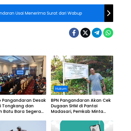
andaran Usai Menerima Surat dari Wabup
Hukum
 Pangandaran Desak
BPN Pangandaran Akan Cek
i Tongkang dan
Dugaan SHM di Pantai
n Batu Bara Segera
Madasari, Pemkab Minta
t, Soroti Buruknya
Usut Asal-usul Sertifikat
nasi Perusahaan