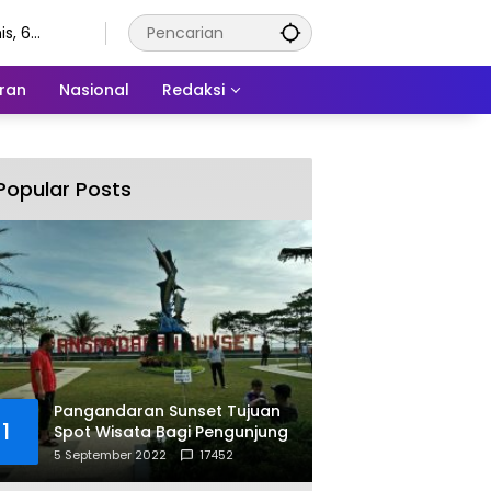
s, 6
stus 2026
ran
Nasional
Redaksi
Popular Posts
Pangandaran Sunset Tujuan
1
Spot Wisata Bagi Pengunjung
5 September 2022
17452