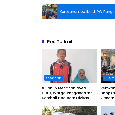
Keresahan Ibu Ibu di PW Pang
Pos Terkait
Kesehatan
Hukum
8 Tahun Menahan Nyeri
Pemkab
Lutut, Warga Pangandaran
Bangka
Kembali Bisa Beraktivitas
Cecera
Usai Operasi Gratis
Diangka
Ditanggung BPJS
Koordi