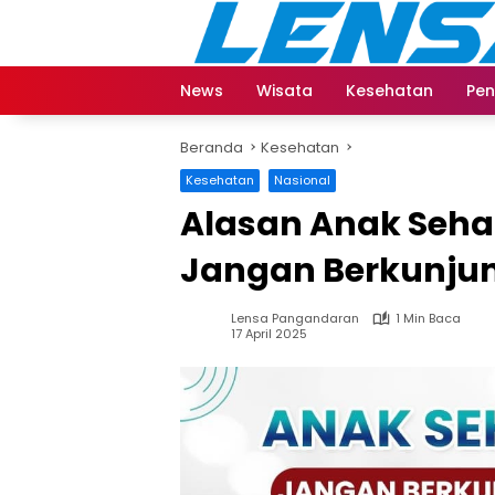
Langsung
ke
konten
News
Wisata
Kesehatan
Pen
Beranda
Kesehatan
Kesehatan
Nasional
Alasan Anak Seha
Jangan Berkunjun
Lensa Pangandaran
1 Min Baca
17 April 2025