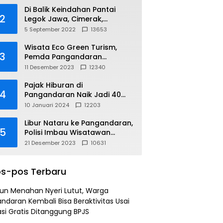
Di Balik Keindahan Pantai
2
Legok Jawa, Cimerak,
Pangandaran
5 September 2022
13653
Wisata Eco Green Turism,
3
Pemda Pangandaran
Gandeng PLN
11 Desember 2023
12340
Pajak Hiburan di
4
Pangandaran Naik Jadi 40
Persen
10 Januari 2024
12203
Libur Nataru ke Pangandaran,
5
Polisi Imbau Wisatawan
Gunakan Jalur Arteri
21 Desember 2023
10631
s-pos Terbaru
un Menahan Nyeri Lutut, Warga
ndaran Kembali Bisa Beraktivitas Usai
si Gratis Ditanggung BPJS