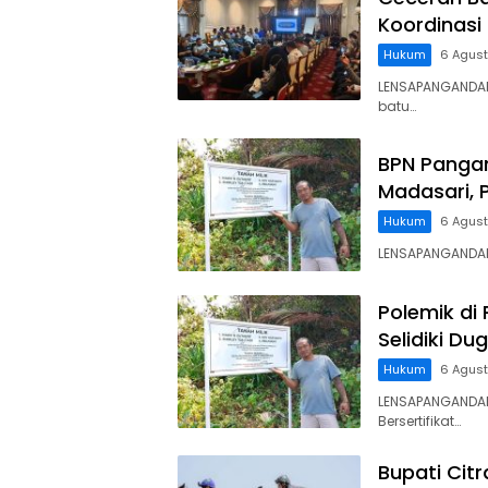
Koordinasi
Hukum
6 Agus
LENSAPANGANDA
batu…
BPN Panga
Madasari, 
Hukum
6 Agus
LENSAPANGANDARA
Polemik di
Selidiki D
Hukum
6 Agus
LENSAPANGANDAR
Bersertifikat…
Bupati Cit