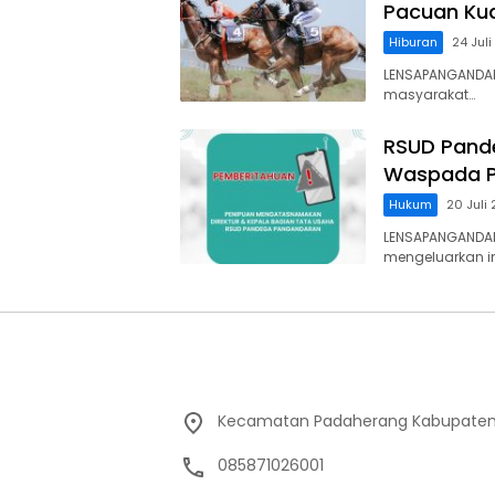
Pacuan Kud
Hiburan
24 Jul
LENSAPANGANDAR
masyarakat…
RSUD Pand
Waspada P
Hukum
20 Juli
LENSAPANGANDA
mengeluarkan 
Kecamatan Padaherang Kabupaten
085871026001