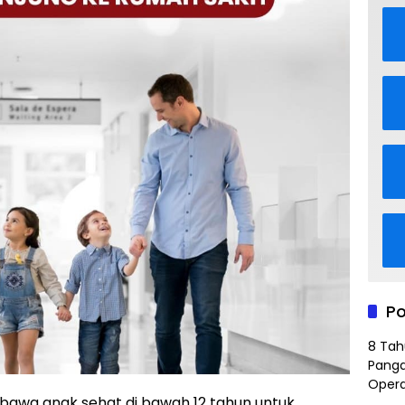
Po
8 Tah
Panga
Opera
awa anak sehat di bawah 12 tahun untuk