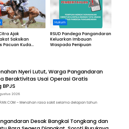
n
Hukum
Citra Ajak
RSUD Pandega Pangandaran
akat Saksikan
Keluarkan Imbauan
as Pacuan Kuda
Waspada Penipuan
ia Derby 2026 di
awa
nahan Nyeri Lutut, Warga Pangandaran
a Beraktivitas Usai Operasi Gratis
g BPJS
gustus 2026
AN.COM – Menahan rasa sakit selama delapan tahun
ngandaran Desak Bangkai Tongkang dan
tu Bara Segera Diangkat, Soroti Buruknya