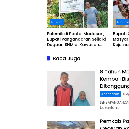
Hukum
Hibura
Polemik di Pantai Madasari,
Bupati 
Bupati Pangandaran Selidiki
Masyar
Dugaan SHM di Kawasan
Kejurn
Sempadan Pantai
Indones
Legokj
Baca Juga
8 Tahun Me
Kembali Bis
Ditanggun
Kesehatan
6 A
LENSAPANGANDAR
bukanlah…
Pemkab Pa
Ceceran Ba