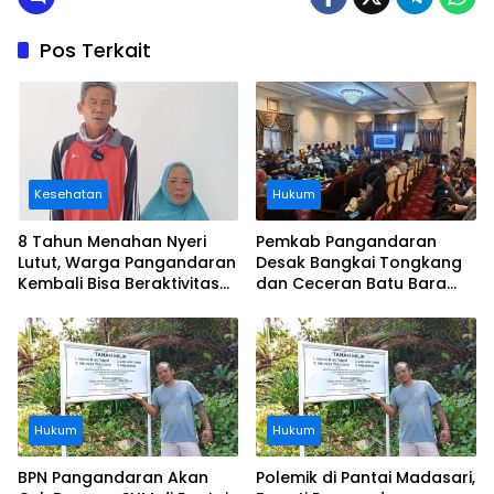
Pos Terkait
Kesehatan
Hukum
8 Tahun Menahan Nyeri
Pemkab Pangandaran
Lutut, Warga Pangandaran
Desak Bangkai Tongkang
Kembali Bisa Beraktivitas
dan Ceceran Batu Bara
Usai Operasi Gratis
Segera Diangkat, Soroti
Ditanggung BPJS
Buruknya Koordinasi
Perusahaan
Hukum
Hukum
BPN Pangandaran Akan
Polemik di Pantai Madasari,