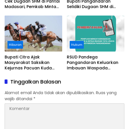
Cek Dugaan SHM di Pantai
Bupati Pangandaran
Madasari, Pemkab Minta
Selidiki Dugaan SHM di
Usut Asal-usul Sertifikat
Kawasan Sempadan
Pantai
Hiburan
Hukum
Bupati Citra Ajak
RSUD Pandega
Masyarakat Saksikan
Pangandaran Keluarkan
Kejurnas Pacuan Kuda
Imbauan Waspada
Indonesia Derby 2026 di
Penipuan
Legokjawa
Tinggalkan Balasan
Alamat email Anda tidak akan dipublikasikan.
Ruas yang
wajib ditandai
*