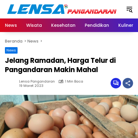
Langsung
ke
konten
News
Wisata
Kesehatan
Pendidikan
Kuliner
Beranda
News
News
Jelang Ramadan, Harga Telur di
Pangandaran Makin Mahal
Lensa Pangandaran
1 Min Baca
19 Maret 2023