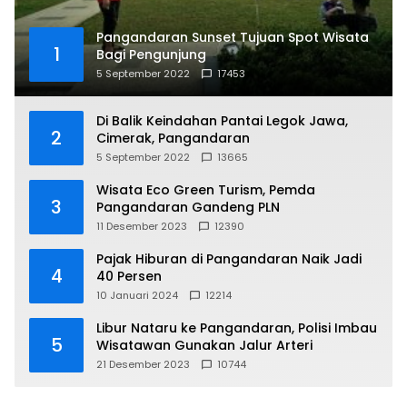
Pangandaran Sunset Tujuan Spot Wisata
1
Bagi Pengunjung
5 September 2022
17453
Di Balik Keindahan Pantai Legok Jawa,
2
Cimerak, Pangandaran
5 September 2022
13665
Wisata Eco Green Turism, Pemda
3
Pangandaran Gandeng PLN
11 Desember 2023
12390
Pajak Hiburan di Pangandaran Naik Jadi
4
40 Persen
10 Januari 2024
12214
Libur Nataru ke Pangandaran, Polisi Imbau
5
Wisatawan Gunakan Jalur Arteri
21 Desember 2023
10744