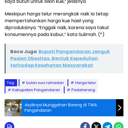
saya butuh untuk bikin kue,” jelasnya.
Meskipun harga telur merangkak naik Ia tetap
mempertahankan harga kue hasil yang
diproduksinya. “Enggak naik, karena saya takut
konsumennya pada kabur,” kata Sulimah. (*)
Baca Juga
Bupati Pangandaran Jenguk
Pasien Obesitas, Bentuk Kepedulian
terhadap Kesehatan Masyarakat
Tag:
bulan suci ramadan
Harga telur
Kabupaten Pangandaran
Padaherang
Asyiknya Munggahan Bareng di TWA
Pangandaran