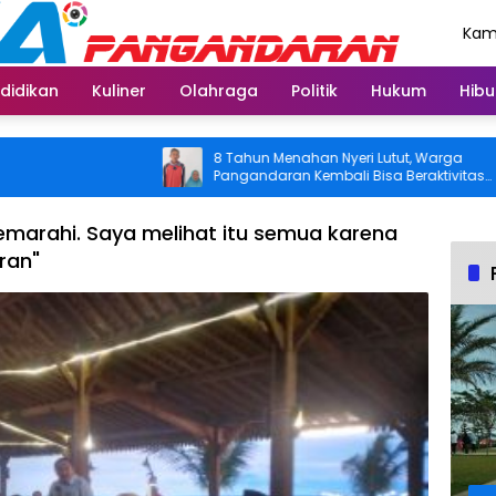
Kami
Agu
didikan
Kuliner
Olahraga
Politik
Hukum
Hibu
8 Tahun Menahan Nyeri Lutut, Warga
Pangandaran Kembali Bisa Beraktivitas
Usai Operasi Gratis Ditanggung BPJS
marahi. Saya melihat itu semua karena
ran"