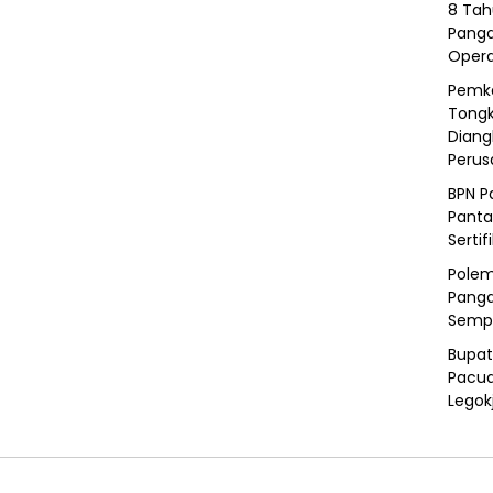
8 Tah
Panga
Opera
Pemka
Tongk
Diang
Peru
BPN P
Panta
Sertif
Polem
Panga
Semp
Bupat
Pacua
Legok