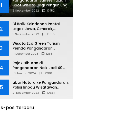
Pangandaran Sunset Tujuan
1
Spot Wisata Bagi Pengunjung
5 September 2022
17452
Di Balik Keindahan Pantai
2
Legok Jawa, Cimerak,
Pangandaran
5 September 2022
13655
Wisata Eco Green Turism,
3
Pemda Pangandaran
Gandeng PLN
11 Desember 2023
12351
Pajak Hiburan di
4
Pangandaran Naik Jadi 40
Persen
10 Januari 2024
12206
Libur Nataru ke Pangandaran,
5
Polisi Imbau Wisatawan
Gunakan Jalur Arteri
21 Desember 2023
10651
s-pos Terbaru