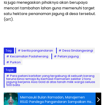
‎Ia juga menegaskan pihaknya akan berupaya
mencari tambahan lahan guna memenuhi target
satu hektare penanaman jagung di desa tersebut.
(art).
Tag:
berita pangandaran
Desa Sindangwangi
Kecamatan Padaherang
Petani jagung
Purkon
Topik:
‎Para petani karbitan yang tergabung di sebuah karang
taruna bina remaja itu berhasil memanen sekitar 2 tons
jagung berjenis Asia Gold di atas tanah milik warga seluas
500 bata.
Memasuki Bulan Ramadan, Manajemen
RSUD Pandega Pangandaran Sampaikan Hal