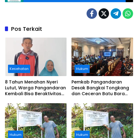
Ini
Pos Terkait
Kesehatan
Hukum
8 Tahun Menahan Nyeri
Pemkab Pangandaran
Lutut, Warga Pangandaran
Desak Bangkai Tongkang
Kembali Bisa Beraktivitas
dan Ceceran Batu Bara
Usai Operasi Gratis
Segera Diangkat, Soroti
Ditanggung BPJS
Buruknya Koordinasi
Perusahaan
Hukum
Hukum