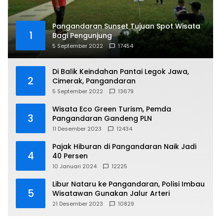
Pangandaran Sunset Tujuan Spot Wisata
1
Bagi Pengunjung
5 September 2022
17454
Di Balik Keindahan Pantai Legok Jawa,
2
Cimerak, Pangandaran
5 September 2022
13679
Wisata Eco Green Turism, Pemda
3
Pangandaran Gandeng PLN
11 Desember 2023
12434
Pajak Hiburan di Pangandaran Naik Jadi
4
40 Persen
10 Januari 2024
12225
Libur Nataru ke Pangandaran, Polisi Imbau
5
Wisatawan Gunakan Jalur Arteri
21 Desember 2023
10829