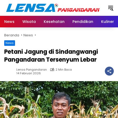
Langsung
ke
konten
News
Wisata
Kesehatan
Pendidikan
Kuliner
Beranda
News
News
‎Petani Jagung di Sindangwangi
Pangandaran Tersenyum Lebar
Lensa Pangandaran
2 Min Baca
14 Februari 2026