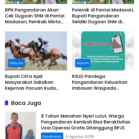
BPN Pangandaran Akan
Polemik di Pantai Madasari,
Cek Dugaan SHM di Pantai
Bupati Pangandaran
Madasari, Pemkab Minta
Selidiki Dugaan SHM di
Usut Asal-usul Sertifikat
Kawasan Sempadan
Pantai
Hiburan
Hukum
Bupati Citra Ajak
RSUD Pandega
Masyarakat Saksikan
Pangandaran Keluarkan
Kejurnas Pacuan Kuda
Imbauan Waspada
Indonesia Derby 2026 di
Penipuan
Legokjawa
Baca Juga
8 Tahun Menahan Nyeri Lutut, Warga
Pangandaran Kembali Bisa Beraktivitas
Usai Operasi Gratis Ditanggung BPJS
Kesehatan
6 Agustus 2026